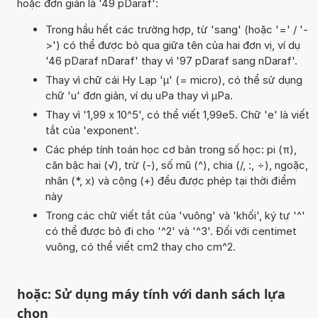
hoặc đơn giản là '49 pDaraf':
Trong hầu hết các trường hợp, từ 'sang' (hoặc '=' / '-
>') có thể được bỏ qua giữa tên của hai đơn vị, ví dụ
'46 pDaraf nDaraf' thay vì '97 pDaraf sang nDaraf'.
Thay vì chữ cái Hy Lạp 'µ' (= micro), có thể sử dụng
chữ 'u' đơn giản, ví dụ uPa thay vì µPa.
Thay vì '1,99 x 10^5', có thể viết 1,99e5. Chữ 'e' là viết
tắt của 'exponent'.
Các phép tính toán học cơ bản trong số học: pi (π),
căn bậc hai (√), trừ (-), số mũ (^), chia (/, :, ÷), ngoặc,
nhân (*, x) và cộng (+) đều được phép tại thời điểm
này
Trong các chữ viết tắt của 'vuông' và 'khối', ký tự '^'
có thể được bỏ đi cho '^2' và '^3'. Đối với centimet
vuông, có thể viết cm2 thay cho cm^2.
hoặc: Sử dụng máy tính với danh sách lựa
chọn