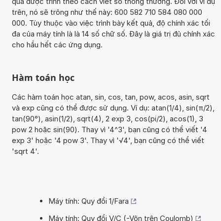
quả được trình theo cách viết số thông thường. Đối với ví dụ
trên, nó sẽ trông như thế này: 600 582 710 584 080 000
000. Tùy thuộc vào việc trình bày kết quả, độ chính xác tối
đa của máy tính là là 14 số chữ số. Đây là giá trị đủ chính xác
cho hầu hết các ứng dụng.
Hàm toán học
Các hàm toán học atan, sin, cos, tan, pow, acos, asin, sqrt
và exp cũng có thể được sử dụng. Ví dụ: atan(1/4), sin(π/2),
tan(90°), asin(1/2), sqrt(4), 2 exp 3, cos(pi/2), acos(1), 3
pow 2 hoặc sin(90). Thay vì '4^3', bạn cũng có thể viết '4
exp 3' hoặc '4 pow 3'. Thay vì '√4', bạn cũng có thể viết
'sqrt 4'.
Máy tính: Quy đổi 1/Fara
Máy tính: Quy đổi V/C (-Vôn trên Coulomb)