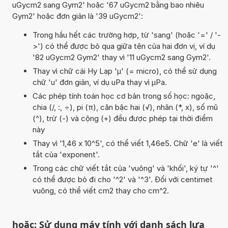
uGycm2 sang Gym2' hoặc '67 uGycm2 bằng bao nhiêu
Gym2' hoặc đơn giản là '39 uGycm2':
Trong hầu hết các trường hợp, từ 'sang' (hoặc '=' / '-
>') có thể được bỏ qua giữa tên của hai đơn vị, ví dụ
'82 uGycm2 Gym2' thay vì '11 uGycm2 sang Gym2'.
Thay vì chữ cái Hy Lạp 'µ' (= micro), có thể sử dụng
chữ 'u' đơn giản, ví dụ uPa thay vì µPa.
Các phép tính toán học cơ bản trong số học: ngoặc,
chia (/, :, ÷), pi (π), căn bậc hai (√), nhân (*, x), số mũ
(^), trừ (-) và cộng (+) đều được phép tại thời điểm
này
Thay vì '1,46 x 10^5', có thể viết 1,46e5. Chữ 'e' là viết
tắt của 'exponent'.
Trong các chữ viết tắt của 'vuông' và 'khối', ký tự '^'
có thể được bỏ đi cho '^2' và '^3'. Đối với centimet
vuông, có thể viết cm2 thay cho cm^2.
hoặc: Sử dụng máy tính với danh sách lựa