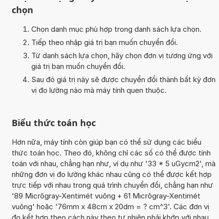
chọn
Chọn danh mục phù hợp trong danh sách lựa chọn.
Tiếp theo nhập giá trị bạn muốn chuyển đổi.
Từ danh sách lựa chọn, hãy chọn đơn vị tương ứng với
giá trị bạn muốn chuyển đổi.
Sau đó giá trị này sẽ được chuyển đổi thành bất kỳ đơn
vị đo lường nào mà máy tính quen thuộc.
Biểu thức toán học
Hơn nữa, máy tính còn giúp bạn có thể sử dụng các biểu
thức toán học. Theo đó, không chỉ các số có thể được tính
toán với nhau, chẳng hạn như, ví dụ như '33 * 5 uGycm2', mà
những đơn vị đo lường khác nhau cũng có thể được kết hợp
trực tiếp với nhau trong quá trình chuyển đổi, chẳng hạn như
'89 Micrôgray-Xentimét vuông + 61 Micrôgray-Xentimét
vuông' hoặc '76mm x 48cm x 20dm = ? cm^3'. Các đơn vị
đo kết hợp theo cách này theo tự nhiên phải khớp với nhau