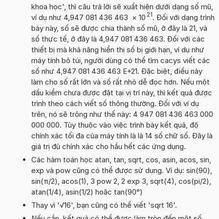
khoa học', thì câu trả lời sẽ xuất hiện dưới dạng số mũ,
21
ví dụ như 4,947 081 436 463
×
10
. Đối với dạng trình
bày này, số sẽ được chia thành số mũ, ở đây là 21, và
số thực tế, ở đây là 4,947 081 436 463. Đối với các
thiết bị mà khả năng hiển thị số bị giới hạn, ví dụ như
máy tính bỏ túi, người dùng có thể tìm cacys viết các
số như 4,947 081 436 463 E+21. Đặc biệt, điều này
làm cho số rất lớn và số rất nhỏ dễ đọc hơn. Nếu một
dấu kiểm chưa được đặt tại vị trí này, thì kết quả được
trình theo cách viết số thông thường. Đối với ví dụ
trên, nó sẽ trông như thế này: 4 947 081 436 463 000
000 000. Tùy thuộc vào việc trình bày kết quả, độ
chính xác tối đa của máy tính là là 14 số chữ số. Đây là
giá trị đủ chính xác cho hầu hết các ứng dụng.
Các hàm toán học atan, tan, sqrt, cos, asin, acos, sin,
exp và pow cũng có thể được sử dụng. Ví dụ: sin(90),
sin(π/2), acos(1), 3 pow 2, 2 exp 3, sqrt(4), cos(pi/2),
atan(1/4), asin(1/2) hoặc tan(90°)
Thay vì '√16', bạn cũng có thể viết 'sqrt 16'.
Nếu cần, kết quả có thể được làm tròn đến một số