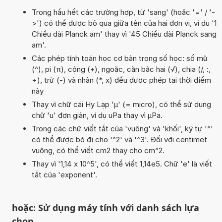
Trong hầu hết các trường hợp, từ 'sang' (hoặc '=' / '-
>') có thể được bỏ qua giữa tên của hai đơn vị, ví dụ '1
Chiều dài Planck am' thay vì '45 Chiều dài Planck sang
am'.
Các phép tính toán học cơ bản trong số học: số mũ
(^), pi (π), cộng (+), ngoặc, căn bậc hai (√), chia (/, :,
÷), trừ (-) và nhân (*, x) đều được phép tại thời điểm
này
Thay vì chữ cái Hy Lạp 'µ' (= micro), có thể sử dụng
chữ 'u' đơn giản, ví dụ uPa thay vì µPa.
Trong các chữ viết tắt của 'vuông' và 'khối', ký tự '^'
có thể được bỏ đi cho '^2' và '^3'. Đối với centimet
vuông, có thể viết cm2 thay cho cm^2.
Thay vì '1,14 x 10^5', có thể viết 1,14e5. Chữ 'e' là viết
tắt của 'exponent'.
hoặc: Sử dụng máy tính với danh sách lựa
chọn