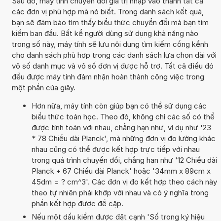
Sau đó, máy tính chuyển đổi giá trị nhập vào thành tất cả
các đơn vị phù hợp mà nó biết. Trong danh sách kết quả,
bạn sẽ đảm bảo tìm thấy biểu thức chuyển đổi mà bạn tìm
kiếm ban đầu. Bất kể người dùng sử dụng khả năng nào
trong số này, máy tính sẽ lưu nội dung tìm kiếm cồng kềnh
cho danh sách phù hợp trong các danh sách lựa chọn dài với
vô số danh mục và vô số đơn vị được hỗ trợ. Tất cả điều đó
đều được máy tính đảm nhận hoàn thành công việc trong
một phần của giây.
Hơn nữa, máy tính còn giúp bạn có thể sử dụng các
biểu thức toán học. Theo đó, không chỉ các số có thể
được tính toán với nhau, chẳng hạn như, ví dụ như '23
* 78 Chiều dài Planck', mà những đơn vị đo lường khác
nhau cũng có thể được kết hợp trực tiếp với nhau
trong quá trình chuyển đổi, chẳng hạn như '12 Chiều dài
Planck + 67 Chiều dài Planck' hoặc '34mm x 89cm x
45dm = ? cm^3'. Các đơn vị đo kết hợp theo cách này
theo tự nhiên phải khớp với nhau và có ý nghĩa trong
phần kết hợp được đề cập.
Nếu một dấu kiểm được đặt cạnh 'Số trong ký hiệu