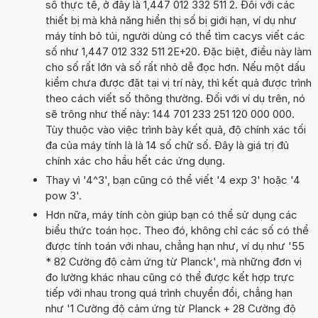
số thực tế, ở đây là 1,447 012 332 511 2. Đối với các
thiết bị mà khả năng hiển thị số bị giới hạn, ví dụ như
máy tính bỏ túi, người dùng có thể tìm cacys viết các
số như 1,447 012 332 511 2E+20. Đặc biệt, điều này làm
cho số rất lớn và số rất nhỏ dễ đọc hơn. Nếu một dấu
kiểm chưa được đặt tại vị trí này, thì kết quả được trình
theo cách viết số thông thường. Đối với ví dụ trên, nó
sẽ trông như thế này: 144 701 233 251 120 000 000.
Tùy thuộc vào việc trình bày kết quả, độ chính xác tối
đa của máy tính là là 14 số chữ số. Đây là giá trị đủ
chính xác cho hầu hết các ứng dụng.
Thay vì '4^3', bạn cũng có thể viết '4 exp 3' hoặc '4
pow 3'.
Hơn nữa, máy tính còn giúp bạn có thể sử dụng các
biểu thức toán học. Theo đó, không chỉ các số có thể
được tính toán với nhau, chẳng hạn như, ví dụ như '55
* 82 Cường độ cảm ứng từ Planck', mà những đơn vị
đo lường khác nhau cũng có thể được kết hợp trực
tiếp với nhau trong quá trình chuyển đổi, chẳng hạn
như '1 Cường độ cảm ứng từ Planck + 28 Cường độ