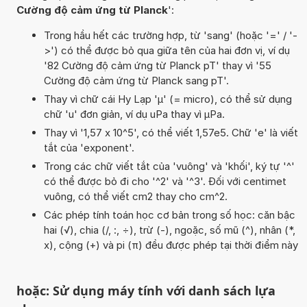
Cường độ cảm ứng từ Planck
':
Trong hầu hết các trường hợp, từ 'sang' (hoặc '=' / '-
>') có thể được bỏ qua giữa tên của hai đơn vị, ví dụ
'82 Cường độ cảm ứng từ Planck pT' thay vì '55
Cường độ cảm ứng từ Planck sang pT'.
Thay vì chữ cái Hy Lạp 'µ' (= micro), có thể sử dụng
chữ 'u' đơn giản, ví dụ uPa thay vì µPa.
Thay vì '1,57 x 10^5', có thể viết 1,57e5. Chữ 'e' là viết
tắt của 'exponent'.
Trong các chữ viết tắt của 'vuông' và 'khối', ký tự '^'
có thể được bỏ đi cho '^2' và '^3'. Đối với centimet
vuông, có thể viết cm2 thay cho cm^2.
Các phép tính toán học cơ bản trong số học: căn bậc
hai (√), chia (/, :, ÷), trừ (-), ngoặc, số mũ (^), nhân (*,
x), cộng (+) và pi (π) đều được phép tại thời điểm này
hoặc: Sử dụng máy tính với danh sách lựa