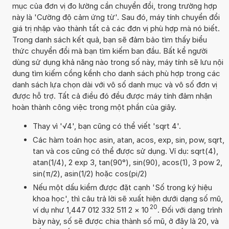
mục của đơn vị đo lường cần chuyển đổi, trong trường hợp
này là 'Cường độ cảm ứng từ'. Sau đó, máy tính chuyển đổi
giá trị nhập vào thành tất cả các đơn vị phù hợp mà nó biết.
Trong danh sách kết quả, bạn sẽ đảm bảo tìm thấy biểu
thức chuyển đổi mà bạn tìm kiếm ban đầu. Bất kể người
dùng sử dụng khả năng nào trong số này, máy tính sẽ lưu nội
dung tìm kiếm cồng kềnh cho danh sách phù hợp trong các
danh sách lựa chọn dài với vô số danh mục và vô số đơn vị
được hỗ trợ. Tất cả điều đó đều được máy tính đảm nhận
hoàn thành công việc trong một phần của giây.
Thay vì '√4', bạn cũng có thể viết 'sqrt 4'.
Các hàm toán học asin, atan, acos, exp, sin, pow, sqrt,
tan và cos cũng có thể được sử dụng. Ví dụ: sqrt(4),
atan(1/4), 2 exp 3, tan(90°), sin(90), acos(1), 3 pow 2,
sin(π/2), asin(1/2) hoặc cos(pi/2)
Nếu một dấu kiểm được đặt cạnh 'Số trong ký hiệu
khoa học', thì câu trả lời sẽ xuất hiện dưới dạng số mũ,
20
ví dụ như 1,447 012 332 511 2
×
10
. Đối với dạng trình
bày này, số sẽ được chia thành số mũ, ở đây là 20, và