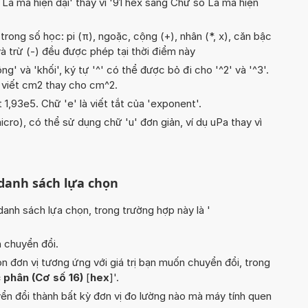
ố La mã hiện đại' thay vì '91 hex sang Chữ số La mã hiện
rong số học: pi (π), ngoặc, cộng (+), nhân (*, x), căn bậc
) và trừ (-) đều được phép tại thời điểm này
g' và 'khối', ký tự '^' có thể được bỏ đi cho '^2' và '^3'.
 viết cm2 thay cho cm^2.
t 1,93e5. Chữ 'e' là viết tắt của 'exponent'.
icro), có thể sử dụng chữ 'u' đơn giản, ví dụ uPa thay vì
 danh sách lựa chọn
nh sách lựa chọn, trong trường hợp này là '
n chuyển đổi.
n đơn vị tương ứng với giá trị bạn muốn chuyển đổi, trong
 phân (Cơ số 16)
[
hex
]'.
yển đổi thành bất kỳ đơn vị đo lường nào mà máy tính quen