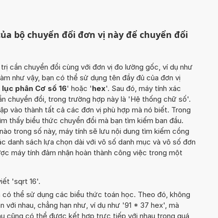
ủa bộ chuyển đổi đơn vị này để chuyển đổi
 trị cần chuyển đổi cùng với đơn vị đo lường gốc, ví dụ như
 làm như vậy, bạn có thể sử dụng tên đầy đủ của đơn vị
 lục phân Cơ số 16
' hoặc '
hex
'. Sau đó, máy tính xác
n chuyển đổi, trong trường hợp này là 'Hệ thống chữ số'.
hập vào thành tất cả các đơn vị phù hợp mà nó biết. Trong
ìm thấy biểu thức chuyển đổi mà bạn tìm kiếm ban đầu.
ào trong số này, máy tính sẽ lưu nội dung tìm kiếm cồng
c danh sách lựa chọn dài với vô số danh mục và vô số đơn
được máy tính đảm nhận hoàn thành công việc trong một
ết 'sqrt 16'.
n có thể sử dụng các biểu thức toán học. Theo đó, không
n với nhau, chẳng hạn như, ví dụ như '91 * 37 hex', mà
u cũng có thể được kết hợp trực tiếp với nhau trong quá