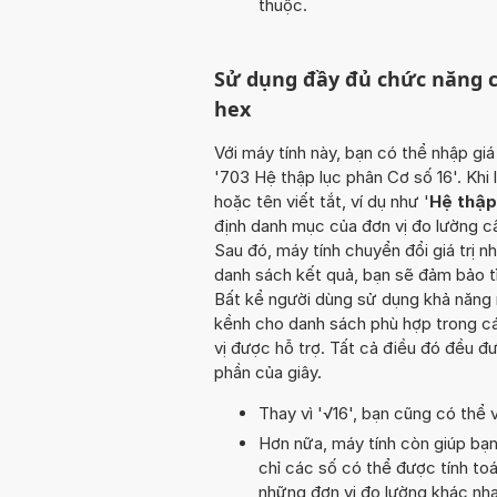
thuộc.
Sử dụng đầy đủ chức năng c
hex
Với máy tính này, bạn có thể nhập giá
'703 Hệ thập lục phân Cơ số 16'. Khi
hoặc tên viết tắt, ví dụ như '
Hệ thập
định danh mục của đơn vị đo lường cầ
Sau đó, máy tính chuyển đổi giá trị n
danh sách kết quả, bạn sẽ đảm bảo t
Bất kể người dùng sử dụng khả năng n
kềnh cho danh sách phù hợp trong cá
vị được hỗ trợ. Tất cả điều đó đều 
phần của giây.
Thay vì '√16', bạn cũng có thể vi
Hơn nữa, máy tính còn giúp bạ
chỉ các số có thể được tính toá
những đơn vị đo lường khác nha