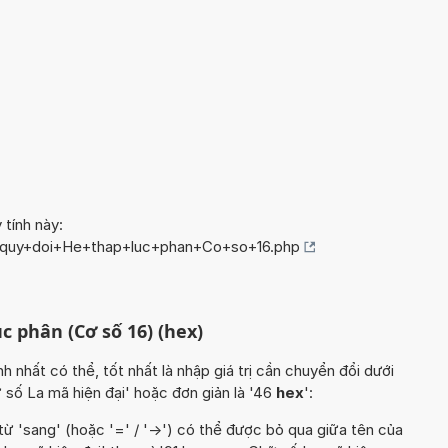
 tính này:
o/quy+doi+He+thap+luc+phan+Co+so+16.php
c phân (Cơ số 16) (hex)
hất có thể, tốt nhất là nhập giá trị cần chuyển đổi dưới
 số La mã hiện đại' hoặc đơn giản là '46
hex
':
từ 'sang' (hoặc '=' / '->') có thể được bỏ qua giữa tên của