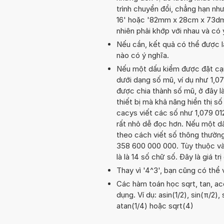
trình chuyển đổi, chẳng hạn nh
16' hoặc '82mm x 28cm x 73dm 
nhiên phải khớp với nhau và có
Nếu cần, kết quả có thể được l
nào có ý nghĩa.
Nếu một dấu kiểm được đặt cạnh 
dưới dạng số mũ, ví dụ như 1,0
được chia thành số mũ, ở đây là
thiết bị mà khả năng hiển thị số
cacys viết các số như 1,079 01
rất nhỏ dễ đọc hơn. Nếu một dấu
theo cách viết số thông thường.
358 600 000 000. Tùy thuộc vào
là là 14 số chữ số. Đây là giá t
Thay vì '4^3', bạn cũng có thể 
Các hàm toán học sqrt, tan, ac
dụng. Ví dụ: asin(1/2), sin(π/2),
atan(1/4) hoặc sqrt(4)