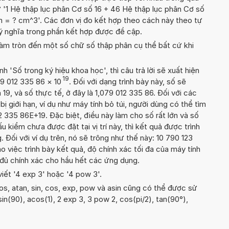
ư '1 Hệ thập lục phân Cơ số 16 + 46 Hệ thập lục phân Cơ số
= ? cm^3'. Các đơn vị đo kết hợp theo cách này theo tự
 ý nghĩa trong phần kết hợp được đề cập.
àm tròn đến một số chữ số thập phân cụ thể bất cứ khi
'Số trong ký hiệu khoa học', thì câu trả lời sẽ xuất hiện
19
79 012 335 86
×
10
. Đối với dạng trình bày này, số sẽ
 19, và số thực tế, ở đây là 1,079 012 335 86. Đối với các
 bị giới hạn, ví dụ như máy tính bỏ túi, người dùng có thể tìm
2 335 86E+19. Đặc biệt, điều này làm cho số rất lớn và số
 kiểm chưa được đặt tại vị trí này, thì kết quả được trình
 Đối với ví dụ trên, nó sẽ trông như thế này: 10 790 123
 việc trình bày kết quả, độ chính xác tối đa của máy tính
rị đủ chính xác cho hầu hết các ứng dụng.
viết '4 exp 3' hoặc '4 pow 3'.
os, atan, sin, cos, exp, pow và asin cũng có thể được sử
 sin(90), acos(1), 2 exp 3, 3 pow 2, cos(pi/2), tan(90°),