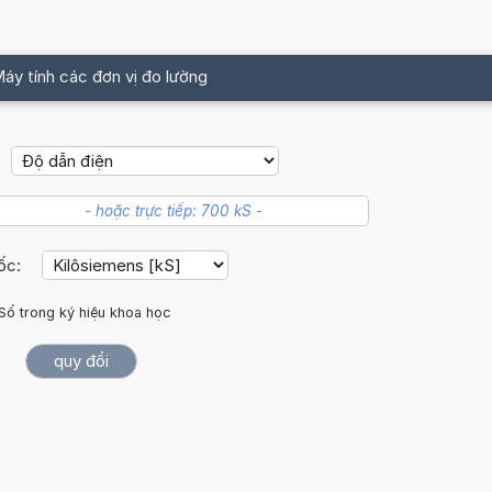
áy tính các đơn vị đo lường
gốc:
Số trong ký hiệu khoa học