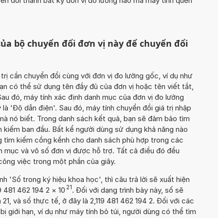
yển đổi thành bất kỳ đơn vị đo lường nào mà máy tính quen
ủa bộ chuyển đổi đơn vị này để chuyển đổi
 trị cần chuyển đổi cùng với đơn vị đo lường gốc, ví dụ như
ạn có thể sử dụng tên đầy đủ của đơn vị hoặc tên viết tắt,
 Sau đó, máy tính xác định danh mục của đơn vị đo lường
là 'Độ dẫn điện'. Sau đó, máy tính chuyển đổi giá trị nhập
 mà nó biết. Trong danh sách kết quả, bạn sẽ đảm bảo tìm
m kiếm ban đầu. Bất kể người dùng sử dụng khả năng nào
ung tìm kiếm cồng kềnh cho danh sách phù hợp trong các
h mục và vô số đơn vị được hỗ trợ. Tất cả điều đó đều
ông việc trong một phần của giây.
'Số trong ký hiệu khoa học', thì câu trả lời sẽ xuất hiện
21
9 481 462 194 2
×
10
. Đối với dạng trình bày này, số sẽ
21, và số thực tế, ở đây là 2,119 481 462 194 2. Đối với các
 bị giới hạn, ví dụ như máy tính bỏ túi, người dùng có thể tìm