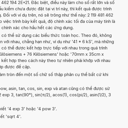
 462 194 2E+21. Đặc biệt, điều này làm cho số rất lớn và số
 kiểm chưa được đặt tại vị trí này, thì kết quả được trình
 Đối với ví dụ trên, nó sẽ trông như thế này: 2 119 481 462
việc trình bày kết quả, độ chính xác tối đa của máy tính là
 đủ chính xác cho hầu hết các ứng dụng.
n có thể sử dụng các biểu thức toán học. Theo đó, không
n với nhau, chẳng hạn như, ví dụ như '41 * 6 kS', mà những
 có thể được kết hợp trực tiếp với nhau trong quá trình
 Kilôsiemens + 76 Kilôsiemens' hoặc '70mm x 35cm x
kết hợp theo cách này theo tự nhiên phải khớp với nhau
hợp được đề cập.
àm tròn đến một số chữ số thập phân cụ thể bất cứ khi
ow, asin, tan, cos, sin, exp và atan cũng có thể được sử
2 exp 3, tan(90°), sin(π/2), acos(1), cos(pi/2), asin(1/2), 3
viết '4 exp 3' hoặc '4 pow 3'.
ết 'sqrt 4'.