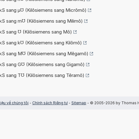
ừ kS sang µ℧ (Kilôsiemens sang Micrômô)
 kS sang m℧ (Kilôsiemens sang Milimô)
 kS sang ℧ (Kilôsiemens sang Mô)
 kS sang k℧ (Kilôsiemens sang Kilômô)
ừ kS sang M℧ (Kilôsiemens sang Mêgamô)
ừ kS sang G℧ (Kilôsiemens sang Gigamô)
ừ kS sang T℧ (Kilôsiemens sang Têramô)
hiệu về chúng tôi
-
Chính sách Riêng tư
-
Sitemap
- © 2005-2026 by Thomas 