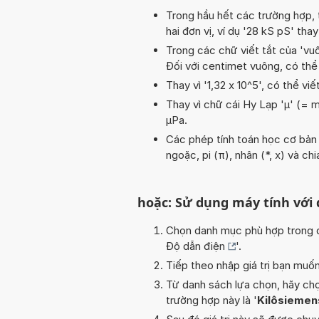
Trong hầu hết các trường hợp, 
hai đơn vị, ví dụ '28 kS pS' tha
Trong các chữ viết tắt của 'vuôn
Đối với centimet vuông, có thể
Thay vì '1,32 x 10^5', có thể viế
Thay vì chữ cái Hy Lạp 'µ' (= m
µPa.
Các phép tính toán học cơ bản t
ngoặc, pi (π), nhân (*, x) và ch
hoặc: Sử dụng máy tính với
Chọn danh mục phù hợp trong da
Độ dẫn điện
'.
Tiếp theo nhập giá trị bạn muố
Từ danh sách lựa chọn, hãy chọ
trường hợp này là '
Kilôsiemen