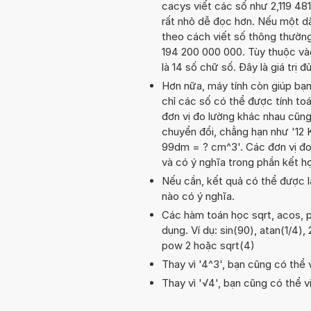
cacys viết các số như 2,119 481
rất nhỏ dễ đọc hơn. Nếu một dấu
theo cách viết số thông thường.
194 200 000 000. Tùy thuộc vào 
là 14 số chữ số. Đây là giá trị
Hơn nữa, máy tính còn giúp bạ
chỉ các số có thể được tính toá
đơn vị đo lường khác nhau cũng
chuyển đổi, chẳng hạn như '12
99dm = ? cm^3'. Các đơn vị đo 
và có ý nghĩa trong phần kết 
Nếu cần, kết quả có thể được l
nào có ý nghĩa.
Các hàm toán học sqrt, acos, p
dụng. Ví dụ: sin(90), atan(1/4), 
pow 2 hoặc sqrt(4)
Thay vì '4^3', bạn cũng có thể 
Thay vì '√4', bạn cũng có thể vi