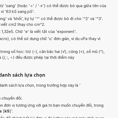
từ 'sang' (hoặc '=' / '->') có thể được bỏ qua giữa tên của
y vì '63 kS sang pS'.
g' và 'khối', ký tự '^' có thể được bỏ đi cho '^2' và '^3'.
 viết cm2 thay cho cm^2.
t 1,32e5. Chữ 'e' là viết tắt của 'exponent'.
icro), có thể sử dụng chữ 'u' đơn giản, ví dụ uPa thay vì
rong số học: trừ (-), căn bậc hai (√), cộng (+), số mũ (^),
ia (/, :, ÷) đều được phép tại thời điểm này
 danh sách lựa chọn
nh sách lựa chọn, trong trường hợp này là '
n chuyển đổi.
n đơn vị tương ứng với giá trị bạn muốn chuyển đổi, trong
s
[
kS
]'.