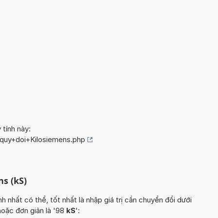
 tính này:
/quy+doi+Kilosiemens.php
ns (kS)
hất có thể, tốt nhất là nhập giá trị cần chuyển đổi dưới
hoặc đơn giản là '98
kS
':