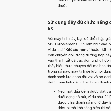
Sau đó giá trị này sẽ được chu
thuộc.
Sử dụng đầy đủ chức năng c
kS
Với máy tính này, bạn có thể nhập giá
'498 Kilôsiemens'. Khi làm như vậy, b
ví dụ như '
Kilôsiemens
' hoặc '
kS
'.
cần chuyển đổi, trong trường hợp này 
vào thành tất cả các đơn vị phù hợp
thấy biểu thức chuyển đổi mà bạn tì
trong số này, máy tính sẽ lưu nội d
danh sách lựa chọn dài với vô số dan
được máy tính đảm nhận hoàn thành c
Nếu một dấu kiểm được đặt cạnh 
dưới dạng số mũ, ví dụ như 2,11
được chia thành số mũ, ở đây là 
thiết bị mà khả năng hiển thị số