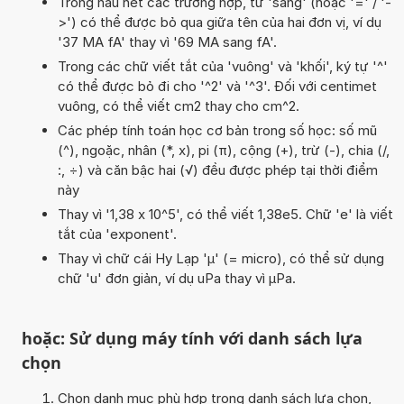
Trong hầu hết các trường hợp, từ 'sang' (hoặc '=' / '-
>') có thể được bỏ qua giữa tên của hai đơn vị, ví dụ
'37 MA fA' thay vì '69 MA sang fA'.
Trong các chữ viết tắt của 'vuông' và 'khối', ký tự '^'
có thể được bỏ đi cho '^2' và '^3'. Đối với centimet
vuông, có thể viết cm2 thay cho cm^2.
Các phép tính toán học cơ bản trong số học: số mũ
(^), ngoặc, nhân (*, x), pi (π), cộng (+), trừ (-), chia (/,
:, ÷) và căn bậc hai (√) đều được phép tại thời điểm
này
Thay vì '1,38 x 10^5', có thể viết 1,38e5. Chữ 'e' là viết
tắt của 'exponent'.
Thay vì chữ cái Hy Lạp 'µ' (= micro), có thể sử dụng
chữ 'u' đơn giản, ví dụ uPa thay vì µPa.
hoặc: Sử dụng máy tính với danh sách lựa
chọn
Chọn danh mục phù hợp trong danh sách lựa chọn,