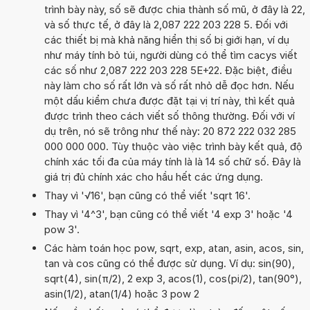
trình bày này, số sẽ được chia thành số mũ, ở đây là 22,
và số thực tế, ở đây là 2,087 222 203 228 5. Đối với
các thiết bị mà khả năng hiển thị số bị giới hạn, ví dụ
như máy tính bỏ túi, người dùng có thể tìm cacys viết
các số như 2,087 222 203 228 5E+22. Đặc biệt, điều
này làm cho số rất lớn và số rất nhỏ dễ đọc hơn. Nếu
một dấu kiểm chưa được đặt tại vị trí này, thì kết quả
được trình theo cách viết số thông thường. Đối với ví
dụ trên, nó sẽ trông như thế này: 20 872 222 032 285
000 000 000. Tùy thuộc vào việc trình bày kết quả, độ
chính xác tối đa của máy tính là là 14 số chữ số. Đây là
giá trị đủ chính xác cho hầu hết các ứng dụng.
Thay vì '√16', bạn cũng có thể viết 'sqrt 16'.
Thay vì '4^3', bạn cũng có thể viết '4 exp 3' hoặc '4
pow 3'.
Các hàm toán học pow, sqrt, exp, atan, asin, acos, sin,
tan và cos cũng có thể được sử dụng. Ví dụ: sin(90),
sqrt(4), sin(π/2), 2 exp 3, acos(1), cos(pi/2), tan(90°),
asin(1/2), atan(1/4) hoặc 3 pow 2