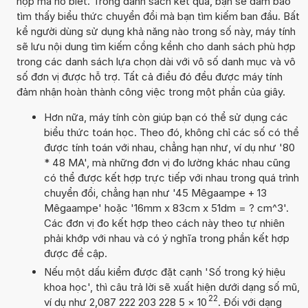
hợp mà nó biết. Trong danh sách kết quả, bạn sẽ đảm bảo
tìm thấy biểu thức chuyển đổi mà bạn tìm kiếm ban đầu. Bất
kể người dùng sử dụng khả năng nào trong số này, máy tính
sẽ lưu nội dung tìm kiếm cồng kềnh cho danh sách phù hợp
trong các danh sách lựa chọn dài với vô số danh mục và vô
số đơn vị được hỗ trợ. Tất cả điều đó đều được máy tính
đảm nhận hoàn thành công việc trong một phần của giây.
Hơn nữa, máy tính còn giúp bạn có thể sử dụng các
biểu thức toán học. Theo đó, không chỉ các số có thể
được tính toán với nhau, chẳng hạn như, ví dụ như '80
* 48 MA', mà những đơn vị đo lường khác nhau cũng
có thể được kết hợp trực tiếp với nhau trong quá trình
chuyển đổi, chẳng hạn như '45 Mêgaampe + 13
Mêgaampe' hoặc '16mm x 83cm x 51dm = ? cm^3'.
Các đơn vị đo kết hợp theo cách này theo tự nhiên
phải khớp với nhau và có ý nghĩa trong phần kết hợp
được đề cập.
Nếu một dấu kiểm được đặt cạnh 'Số trong ký hiệu
khoa học', thì câu trả lời sẽ xuất hiện dưới dạng số mũ,
22
ví dụ như 2,087 222 203 228 5
×
10
. Đối với dạng