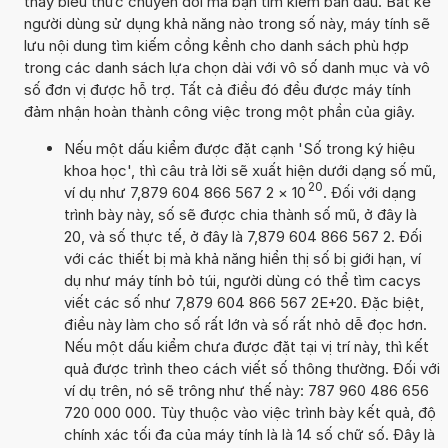
thấy biểu thức chuyển đổi mà bạn tìm kiếm ban đầu. Bất kể
người dùng sử dụng khả năng nào trong số này, máy tính sẽ
lưu nội dung tìm kiếm cồng kềnh cho danh sách phù hợp
trong các danh sách lựa chọn dài với vô số danh mục và vô
số đơn vị được hỗ trợ. Tất cả điều đó đều được máy tính
đảm nhận hoàn thành công việc trong một phần của giây.
Nếu một dấu kiểm được đặt cạnh 'Số trong ký hiệu
khoa học', thì câu trả lời sẽ xuất hiện dưới dạng số mũ,
20
ví dụ như 7,879 604 866 567 2
×
10
. Đối với dạng
trình bày này, số sẽ được chia thành số mũ, ở đây là
20, và số thực tế, ở đây là 7,879 604 866 567 2. Đối
với các thiết bị mà khả năng hiển thị số bị giới hạn, ví
dụ như máy tính bỏ túi, người dùng có thể tìm cacys
viết các số như 7,879 604 866 567 2E+20. Đặc biệt,
điều này làm cho số rất lớn và số rất nhỏ dễ đọc hơn.
Nếu một dấu kiểm chưa được đặt tại vị trí này, thì kết
quả được trình theo cách viết số thông thường. Đối với
ví dụ trên, nó sẽ trông như thế này: 787 960 486 656
720 000 000. Tùy thuộc vào việc trình bày kết quả, độ
chính xác tối đa của máy tính là là 14 số chữ số. Đây là