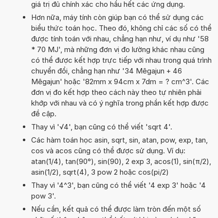
giá trị đủ chính xác cho hầu hết các ứng dụng.
Hơn nữa, máy tính còn giúp bạn có thể sử dụng các
biểu thức toán học. Theo đó, không chỉ các số có thể
được tính toán với nhau, chẳng hạn như, ví dụ như '58
* 70 MJ', mà những đơn vị đo lường khác nhau cũng
có thể được kết hợp trực tiếp với nhau trong quá trình
chuyển đổi, chẳng hạn như '34 Mêgajun + 46
Mêgajun' hoặc '82mm x 94cm x 7dm = ? cm^3'. Các
đơn vị đo kết hợp theo cách này theo tự nhiên phải
khớp với nhau và có ý nghĩa trong phần kết hợp được
đề cập.
Thay vì '√4', bạn cũng có thể viết 'sqrt 4'.
Các hàm toán học asin, sqrt, sin, atan, pow, exp, tan,
cos và acos cũng có thể được sử dụng. Ví dụ:
atan(1/4), tan(90°), sin(90), 2 exp 3, acos(1), sin(π/2),
asin(1/2), sqrt(4), 3 pow 2 hoặc cos(pi/2)
Thay vì '4^3', bạn cũng có thể viết '4 exp 3' hoặc '4
pow 3'.
Nếu cần, kết quả có thể được làm tròn đến một số