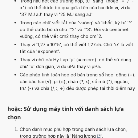
Trong hầu hết các trường hợp, từ 'sang' (hoặc '=' / '-
>') có thể được bỏ qua giữa tên của hai đơn vị, ví dụ
'37 MJ aJ' thay vì '25 MJ sang aJ'.
Trong các chữ viết tắt của 'vuông' và 'khối', ký tự '^'
có thể được bỏ đi cho '^2' và '^3'. Đối với centimet
vuông, có thể viết cm2 thay cho cm^2.
Thay vì '1,27 x 10^5', có thể viết 1,27e5. Chữ 'e' là viết
tắt của 'exponent'.
Thay vì chữ cái Hy Lạp 'µ' (= micro), có thể sử dụng
chữ 'u' đơn giản, ví dụ uPa thay vì µPa.
Các phép tính toán học cơ bản trong số học: cộng (+),
căn bậc hai (√), pi (π), nhân (*, x), số mũ (^), ngoặc,
trừ (-) và chia (/, :, ÷) đều được phép tại thời điểm này
hoặc: Sử dụng máy tính với danh sách lựa
chọn
Chọn danh mục phù hợp trong danh sách lựa chọn,
trong trường hợp này là '
Năng lượng
'.