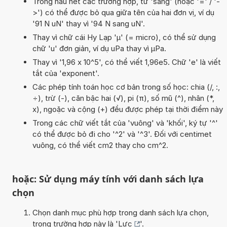
Trong hầu hết các trường hợp, từ 'sang' (hoặc '=' / '-
>') có thể được bỏ qua giữa tên của hai đơn vị, ví dụ
'91 N uN' thay vì '94 N sang uN'.
Thay vì chữ cái Hy Lạp 'µ' (= micro), có thể sử dụng
chữ 'u' đơn giản, ví dụ uPa thay vì µPa.
Thay vì '1,96 x 10^5', có thể viết 1,96e5. Chữ 'e' là viết
tắt của 'exponent'.
Các phép tính toán học cơ bản trong số học: chia (/, :,
÷), trừ (-), căn bậc hai (√), pi (π), số mũ (^), nhân (*,
x), ngoặc và cộng (+) đều được phép tại thời điểm này
Trong các chữ viết tắt của 'vuông' và 'khối', ký tự '^'
có thể được bỏ đi cho '^2' và '^3'. Đối với centimet
vuông, có thể viết cm2 thay cho cm^2.
hoặc: Sử dụng máy tính với danh sách lựa
chọn
Chọn danh mục phù hợp trong danh sách lựa chọn,
trong trường hợp này là '
Lực
'.