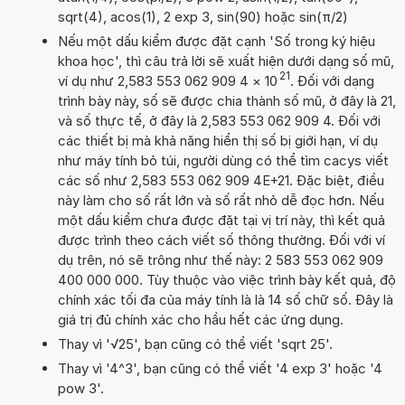
sqrt(4), acos(1), 2 exp 3, sin(90) hoặc sin(π/2)
Nếu một dấu kiểm được đặt cạnh 'Số trong ký hiệu
khoa học', thì câu trả lời sẽ xuất hiện dưới dạng số mũ,
21
ví dụ như 2,583 553 062 909 4
×
10
. Đối với dạng
trình bày này, số sẽ được chia thành số mũ, ở đây là 21,
và số thực tế, ở đây là 2,583 553 062 909 4. Đối với
các thiết bị mà khả năng hiển thị số bị giới hạn, ví dụ
như máy tính bỏ túi, người dùng có thể tìm cacys viết
các số như 2,583 553 062 909 4E+21. Đặc biệt, điều
này làm cho số rất lớn và số rất nhỏ dễ đọc hơn. Nếu
một dấu kiểm chưa được đặt tại vị trí này, thì kết quả
được trình theo cách viết số thông thường. Đối với ví
dụ trên, nó sẽ trông như thế này: 2 583 553 062 909
400 000 000. Tùy thuộc vào việc trình bày kết quả, độ
chính xác tối đa của máy tính là là 14 số chữ số. Đây là
giá trị đủ chính xác cho hầu hết các ứng dụng.
Thay vì '√25', bạn cũng có thể viết 'sqrt 25'.
Thay vì '4^3', bạn cũng có thể viết '4 exp 3' hoặc '4
pow 3'.