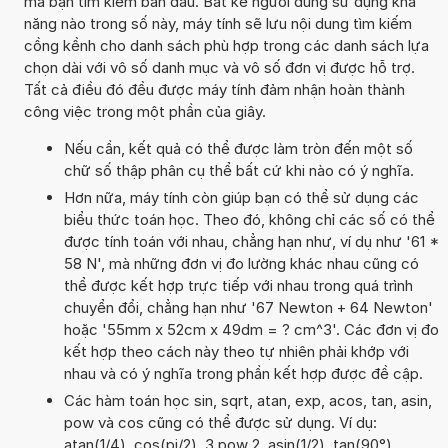
mà bạn tìm kiếm ban đầu. Bất kể người dùng sử dụng khả
năng nào trong số này, máy tính sẽ lưu nội dung tìm kiếm
cồng kềnh cho danh sách phù hợp trong các danh sách lựa
chọn dài với vô số danh mục và vô số đơn vị được hỗ trợ.
Tất cả điều đó đều được máy tính đảm nhận hoàn thành
công việc trong một phần của giây.
Nếu cần, kết quả có thể được làm tròn đến một số
chữ số thập phân cụ thể bất cứ khi nào có ý nghĩa.
Hơn nữa, máy tính còn giúp bạn có thể sử dụng các
biểu thức toán học. Theo đó, không chỉ các số có thể
được tính toán với nhau, chẳng hạn như, ví dụ như '61 *
58 N', mà những đơn vị đo lường khác nhau cũng có
thể được kết hợp trực tiếp với nhau trong quá trình
chuyển đổi, chẳng hạn như '67 Newton + 64 Newton'
hoặc '55mm x 52cm x 49dm = ? cm^3'. Các đơn vị đo
kết hợp theo cách này theo tự nhiên phải khớp với
nhau và có ý nghĩa trong phần kết hợp được đề cập.
Các hàm toán học sin, sqrt, atan, exp, acos, tan, asin,
pow và cos cũng có thể được sử dụng. Ví dụ:
atan(1/4), cos(pi/2), 3 pow 2, asin(1/2), tan(90°),