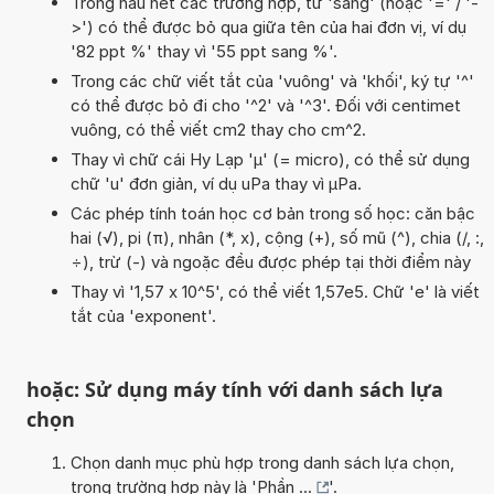
Trong hầu hết các trường hợp, từ 'sang' (hoặc '=' / '-
>') có thể được bỏ qua giữa tên của hai đơn vị, ví dụ
'82 ppt %' thay vì '55 ppt sang %'.
Trong các chữ viết tắt của 'vuông' và 'khối', ký tự '^'
có thể được bỏ đi cho '^2' và '^3'. Đối với centimet
vuông, có thể viết cm2 thay cho cm^2.
Thay vì chữ cái Hy Lạp 'µ' (= micro), có thể sử dụng
chữ 'u' đơn giản, ví dụ uPa thay vì µPa.
Các phép tính toán học cơ bản trong số học: căn bậc
hai (√), pi (π), nhân (*, x), cộng (+), số mũ (^), chia (/, :,
÷), trừ (-) và ngoặc đều được phép tại thời điểm này
Thay vì '1,57 x 10^5', có thể viết 1,57e5. Chữ 'e' là viết
tắt của 'exponent'.
hoặc: Sử dụng máy tính với danh sách lựa
chọn
Chọn danh mục phù hợp trong danh sách lựa chọn,
trong trường hợp này là '
Phần ...
'.