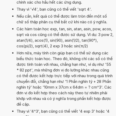
chính xác cho hầu hết các ứng dụng.
Thay vì '√4', bạn cũng có thể viết 'sqrt 4'.
Nếu cần, kết quả có thể được làm tròn đến một số
chữ số thập phân cụ thể bất cứ khi nào có ý nghĩa.
Các hàm toán học exp, tan, sin, atan, asin, pow, acos,
sqrt và cos cũng có thể được sử dụng. Ví dụ: 3 pow 2,
atan(1/4), acos(1), sin(90), asin(1/2), tan(90°),
cos(pi/2), sqrt(4), 2 exp 3 hoặc sin(π/2)
Hơn nữa, máy tính còn giúp bạn có thể sử dụng các
biểu thức toán học. Theo đó, không chỉ các số có thể
được tính toán với nhau, chẳng hạn như, ví dụ như '55
* 82 ppt', mà những đơn vị đo lường khác nhau cũng
có thể được kết hợp trực tiếp với nhau trong quá trình
chuyển đổi, chẳng hạn như '1 Phần nghìn tỷ + 28 Phần
nghìn tỷ' hoặc '10mm x 37cm x 64dm = ? cm^3'. Các
đơn vị đo kết hợp theo cách này theo tự nhiên phải
khớp với nhau và có ý nghĩa trong phần kết hợp được
đề cập.
Thay vì '4^3', bạn cũng có thể viết '4 exp 3' hoặc '4