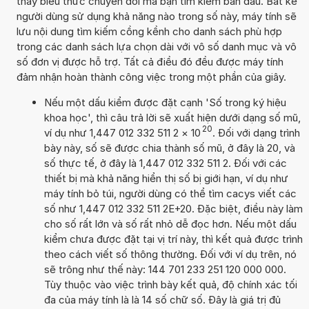
thấy biểu thức chuyển đổi mà bạn tìm kiếm ban đầu. Bất kể
người dùng sử dụng khả năng nào trong số này, máy tính sẽ
lưu nội dung tìm kiếm cồng kềnh cho danh sách phù hợp
trong các danh sách lựa chọn dài với vô số danh mục và vô
số đơn vị được hỗ trợ. Tất cả điều đó đều được máy tính
đảm nhận hoàn thành công việc trong một phần của giây.
Nếu một dấu kiểm được đặt cạnh 'Số trong ký hiệu
khoa học', thì câu trả lời sẽ xuất hiện dưới dạng số mũ,
20
ví dụ như 1,447 012 332 511 2
×
10
. Đối với dạng trình
bày này, số sẽ được chia thành số mũ, ở đây là 20, và
số thực tế, ở đây là 1,447 012 332 511 2. Đối với các
thiết bị mà khả năng hiển thị số bị giới hạn, ví dụ như
máy tính bỏ túi, người dùng có thể tìm cacys viết các
số như 1,447 012 332 511 2E+20. Đặc biệt, điều này làm
cho số rất lớn và số rất nhỏ dễ đọc hơn. Nếu một dấu
kiểm chưa được đặt tại vị trí này, thì kết quả được trình
theo cách viết số thông thường. Đối với ví dụ trên, nó
sẽ trông như thế này: 144 701 233 251 120 000 000.
Tùy thuộc vào việc trình bày kết quả, độ chính xác tối
đa của máy tính là là 14 số chữ số. Đây là giá trị đủ