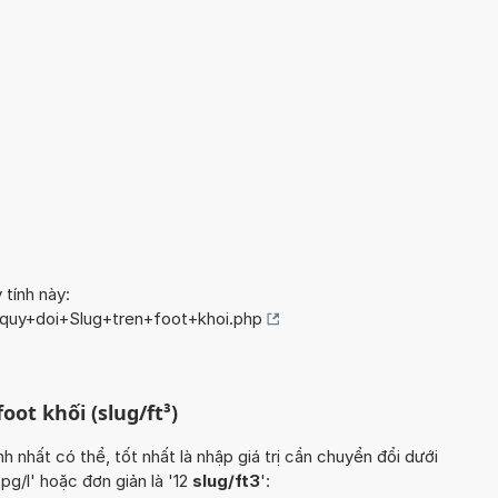
 tính này:
/quy+doi+Slug+tren+foot+khoi.php
oot khối (slug/ft³)
hất có thể, tốt nhất là nhập giá trị cần chuyển đổi dưới
pg/l' hoặc đơn giản là '12
slug/ft3
':