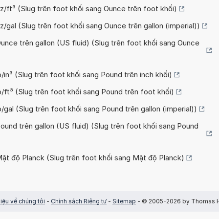
oz/ft³ (Slug trên foot khối sang Ounce trên foot khối)
z/gal (Slug trên foot khối sang Ounce trên gallon (imperial))
Ounce trên gallon (US fluid) (Slug trên foot khối sang Ounce
b/in³ (Slug trên foot khối sang Pound trên inch khối)
b/ft³ (Slug trên foot khối sang Pound trên foot khối)
b/gal (Slug trên foot khối sang Pound trên gallon (imperial))
Pound trên gallon (US fluid) (Slug trên foot khối sang Pound
Mật độ Planck (Slug trên foot khối sang Mật độ Planck)
hiệu về chúng tôi
-
Chính sách Riêng tư
-
Sitemap
- © 2005-2026 by Thomas 