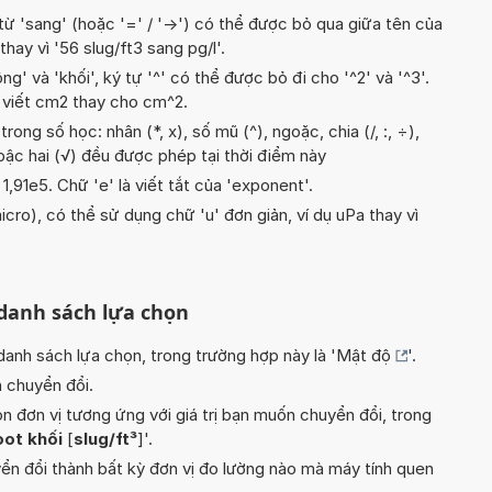
từ 'sang' (hoặc '=' / '->') có thể được bỏ qua giữa tên của
' thay vì '56 slug/ft3 sang pg/l'.
g' và 'khối', ký tự '^' có thể được bỏ đi cho '^2' và '^3'.
 viết cm2 thay cho cm^2.
ong số học: nhân (*, x), số mũ (^), ngoặc, chia (/, :, ÷),
n bậc hai (√) đều được phép tại thời điểm này
t 1,91e5. Chữ 'e' là viết tắt của 'exponent'.
icro), có thể sử dụng chữ 'u' đơn giản, ví dụ uPa thay vì
 danh sách lựa chọn
nh sách lựa chọn, trong trường hợp này là '
Mật độ
'.
n chuyển đổi.
n đơn vị tương ứng với giá trị bạn muốn chuyển đổi, trong
oot khối
[
slug/ft³
]'.
yển đổi thành bất kỳ đơn vị đo lường nào mà máy tính quen