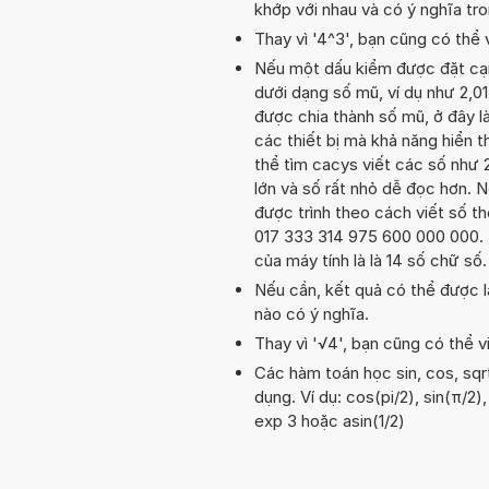
khớp với nhau và có ý nghĩa tr
Thay vì '4^3', bạn cũng có thể 
Nếu một dấu kiểm được đặt cạnh 
dưới dạng số mũ, ví dụ như 2,0
được chia thành số mũ, ở đây là
các thiết bị mà khả năng hiển th
thể tìm cacys viết các số như 
lớn và số rất nhỏ dễ đọc hơn. N
được trình theo cách viết số th
017 333 314 975 600 000 000. T
của máy tính là là 14 số chữ số
Nếu cần, kết quả có thể được l
nào có ý nghĩa.
Thay vì '√4', bạn cũng có thể vi
Các hàm toán học sin, cos, sqr
dụng. Ví dụ: cos(pi/2), sin(π/2),
exp 3 hoặc asin(1/2)