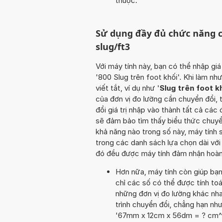
thuộc.
Sử dụng đầy đủ chức năng c
slug/ft3
Với máy tính này, bạn có thể nhập giá
'800 Slug trên foot khối'. Khi làm n
viết tắt, ví dụ như '
Slug trên foot k
của đơn vị đo lường cần chuyển đổi, 
đổi giá trị nhập vào thành tất cả các
sẽ đảm bảo tìm thấy biểu thức chuyể
khả năng nào trong số này, máy tính
trong các danh sách lựa chọn dài với
đó đều được máy tính đảm nhận hoàn 
Hơn nữa, máy tính còn giúp bạ
chỉ các số có thể được tính toá
những đơn vị đo lường khác nha
trình chuyển đổi, chẳng hạn như
'67mm x 12cm x 56dm = ? cm^3'