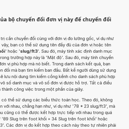
ủa bộ chuyển đổi đơn vị này để chuyển đổi
 trị cần chuyển đổi cùng với đơn vị đo lường gốc, ví dụ như
hư vậy, bạn có thể sử dụng tên đầy đủ của đơn vị hoặc tên
hối
' hoặc '
slug/ft3
'. Sau đó, máy tính xác định danh mục
trong trường hợp này là 'Mật độ'. Sau đó, máy tính chuyển
 đơn vị phù hợp mà nó biết. Trong danh sách kết quả, bạn
n đổi mà bạn tìm kiếm ban đầu. Bất kể người dùng sử dụng
 sẽ lưu nội dung tìm kiếm cồng kềnh cho danh sách phù hợp
 vô số danh mục và vô số đơn vị được hỗ trợ. Tất cả điều
thành công việc trong một phần của giây.
n có thể sử dụng các biểu thức toán học. Theo đó, không
n với nhau, chẳng hạn như, ví dụ như '78 * 23 slug/ft3', mà
u cũng có thể được kết hợp trực tiếp với nhau trong quá
 '89 Slug trên foot khối + 34 Slug trên foot khối' hoặc
. Các đơn vị đo kết hợp theo cách này theo tự nhiên phải