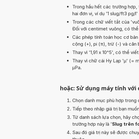
Trong hầu hết các trường hợp, 
hai đơn vị, ví dụ '1 slug/ft3 pg/l
Trong các chữ viết tắt của 'vuôn
Đối với centimet vuông, có thể
Các phép tính toán học cơ bản tr
cộng (+), pi (π), trừ (-) và că
Thay vì '1,91 x 10^5', có thể viế
Thay vì chữ cái Hy Lạp 'µ' (= m
µPa.
hoặc: Sử dụng máy tính với
Chọn danh mục phù hợp trong da
Tiếp theo nhập giá trị bạn muố
Từ danh sách lựa chọn, hãy chọ
trường hợp này là '
Slug trên f
Sau đó giá trị này sẽ được chu