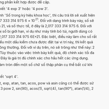
ong phần kết hợp được đề cập.
viết '4 exp 3' hoặc '4 pow 3'.
'Số trong ký hiệu khoa học', thì câu trả lời sẽ xuất hiện
21
17 333 314 975 6
×
10
. Đối với dạng trình bày này, số sẽ
 21, và số thực tế, ở đây là 2,017 333 314 975 6. Đối với
ị số bị giới hạn, ví dụ như máy tính bỏ túi, người dùng có
2,017 333 314 975 6E+21. Đặc biệt, điều này làm cho số rất
ếu một dấu kiểm chưa được đặt tại vị trí này, thì kết quả
ông thường. Đối với ví dụ trên, nó sẽ trông như thế này: 2
ùy thuộc vào việc trình bày kết quả, độ chính xác tối đa
. Đây là giá trị đủ chính xác cho hầu hết các ứng dụng.
àm tròn đến một số chữ số thập phân cụ thể bất cứ khi
ết 'sqrt 4'.
t, exp, atan, tan, acos, pow và asin cũng có thể được sử
 3 pow 2, sin(90), acos(1), sqrt(4), tan(90°), atan(1/4), 2