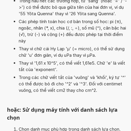
Trong hầu hết các trường hợp, từ 'sang' (hoặc '=' / '-
>') có thể được bỏ qua giữa tên của hai đơn vị, ví dụ
'55 Yôta Quenna' thay vì '26 Yôta sang Quenna'.
Các phép tính toán học cơ bản trong số học: pi (π),
ngoặc, nhân (*, x), chia (/, :, ÷), số mũ (^), căn bậc hai
(√), trừ (-) và cộng (+) đều được phép tại thời điểm
này
Thay vì chữ cái Hy Lạp 'µ' (= micro), có thể sử dụng
chữ 'u' đơn giản, ví dụ uPa thay vì µPa.
Thay vì '1,61 x 10^5', có thể viết 1,61e5. Chữ 'e' là viết
tắt của 'exponent'.
Trong các chữ viết tắt của 'vuông' và 'khối', ký tự '^'
có thể được bỏ đi cho '^2' và '^3'. Đối với centimet
vuông, có thể viết cm2 thay cho cm^2.
hoặc: Sử dụng máy tính với danh sách lựa
chọn
Chọn danh mục phù hợp trong danh sách lựa chọn,