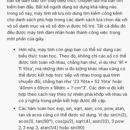
bạn sẽ đảm bảo tìm thấy biểu thức chuyển đổi mà bạn tìm
kiếm ban đầu. Bất kể người dùng sử dụng khả năng nào
trong số này, máy tính sẽ lưu nội dung tìm kiếm cồng kềnh
cho danh sách phù hợp trong các danh sách lựa chọn dài với
vô số danh mục và vô số đơn vị được hỗ trợ. Tất cả điều đó
đều được máy tính đảm nhận hoàn thành công việc trong
một phần của giây.
Hơn nữa, máy tính còn giúp bạn có thể sử dụng các
biểu thức toán học. Theo đó, không chỉ các số có thể
được tính toán với nhau, chẳng hạn như, ví dụ như '81 *
11 Yôta', mà những đơn vị đo lường khác nhau cũng có
thể được kết hợp trực tiếp với nhau trong quá trình
chuyển đổi, chẳng hạn như '23 Yôta + 52 Yôta' hoặc
'40mm x 69cm x 98dm = ? cm^3'. Các đơn vị đo kết
hợp theo cách này theo tự nhiên phải khớp với nhau và
có ý nghĩa trong phần kết hợp được đề cập.
Các hàm toán học exp, sin, sqrt, asin, cos, pow, atan,
tan và acos cũng có thể được sử dụng. Ví dụ: sin(π/2),
acos(1), tan(90°), cos(pi/2), sqrt(4), asin(1/2), 3 pow
2, 2 exp 3, atan(1/4) hoặc sin(90)