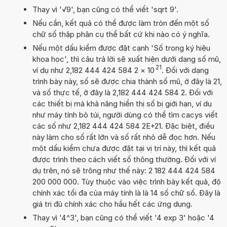
Thay vì '√9', bạn cũng có thể viết 'sqrt 9'.
Nếu cần, kết quả có thể được làm tròn đến một số
chữ số thập phân cụ thể bất cứ khi nào có ý nghĩa.
Nếu một dấu kiểm được đặt cạnh 'Số trong ký hiệu
khoa học', thì câu trả lời sẽ xuất hiện dưới dạng số mũ,
21
ví dụ như 2,182 444 424 584 2
×
10
. Đối với dạng
trình bày này, số sẽ được chia thành số mũ, ở đây là 21,
và số thực tế, ở đây là 2,182 444 424 584 2. Đối với
các thiết bị mà khả năng hiển thị số bị giới hạn, ví dụ
như máy tính bỏ túi, người dùng có thể tìm cacys viết
các số như 2,182 444 424 584 2E+21. Đặc biệt, điều
này làm cho số rất lớn và số rất nhỏ dễ đọc hơn. Nếu
một dấu kiểm chưa được đặt tại vị trí này, thì kết quả
được trình theo cách viết số thông thường. Đối với ví
dụ trên, nó sẽ trông như thế này: 2 182 444 424 584
200 000 000. Tùy thuộc vào việc trình bày kết quả, độ
chính xác tối đa của máy tính là là 14 số chữ số. Đây là
giá trị đủ chính xác cho hầu hết các ứng dụng.
Thay vì '4^3', bạn cũng có thể viết '4 exp 3' hoặc '4