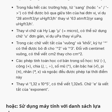
Trong hầu hết các trường hợp, từ 'sang' (hoặc '=' / '-
>') có thể được bỏ qua giữa tên của hai đơn vị, ví dụ
'28 atmft3/yr uHgft3/h' thay vì '63 atmft3/yr sang
uHgft3/h'.
Thay vì chữ cái Hy Lạp 'µ' (= micro), có thể sử dụng
chữ 'u' đơn giản, ví dụ uPa thay vì µPa.
Trong các chữ viết tắt của 'vuông' và 'khối', ký tự '^'
có thể được bỏ đi cho '^2' và '^3'. Đối với centimet
vuông, có thể viết cm2 thay cho cm^2.
Các phép tính toán học cơ bản trong số học: trừ (-),
cộng (+), chia (/, :, ÷), số mũ (^), căn bậc hai (√), pi
(π), nhân (*, x) và ngoặc đều được phép tại thời điểm
này
Thay vì '1,32 x 10^5', có thể viết 1,32e5. Chữ 'e' là viết
tắt của 'exponent'.
hoặc: Sử dụng máy tính với danh sách lựa