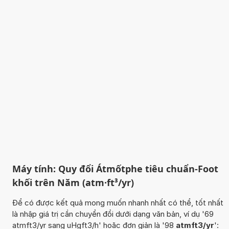
Máy tính: Quy đổi Átmốtphe tiêu chuẩn-Foot
khối trên Năm (atm·ft³/yr)
Để có được kết quả mong muốn nhanh nhất có thể, tốt nhất
là nhập giá trị cần chuyển đổi dưới dạng văn bản, ví dụ '69
atmft3/yr sang uHgft3/h' hoặc đơn giản là '98
atmft3/yr
':