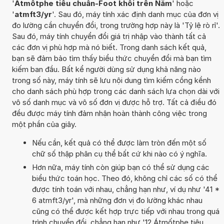
'
Átmốtphe tiêu chuẩn-Foot khối trên Năm
' hoặc
'
atmft3/yr
'. Sau đó, máy tính xác định danh mục của đơn vị
đo lường cần chuyển đổi, trong trường hợp này là 'Tỷ lệ rò rỉ'.
Sau đó, máy tính chuyển đổi giá trị nhập vào thành tất cả
các đơn vị phù hợp mà nó biết. Trong danh sách kết quả,
bạn sẽ đảm bảo tìm thấy biểu thức chuyển đổi mà bạn tìm
kiếm ban đầu. Bất kể người dùng sử dụng khả năng nào
trong số này, máy tính sẽ lưu nội dung tìm kiếm cồng kềnh
cho danh sách phù hợp trong các danh sách lựa chọn dài với
vô số danh mục và vô số đơn vị được hỗ trợ. Tất cả điều đó
đều được máy tính đảm nhận hoàn thành công việc trong
một phần của giây.
Nếu cần, kết quả có thể được làm tròn đến một số
chữ số thập phân cụ thể bất cứ khi nào có ý nghĩa.
Hơn nữa, máy tính còn giúp bạn có thể sử dụng các
biểu thức toán học. Theo đó, không chỉ các số có thể
được tính toán với nhau, chẳng hạn như, ví dụ như '41 *
6 atmft3/yr', mà những đơn vị đo lường khác nhau
cũng có thể được kết hợp trực tiếp với nhau trong quá
trình chuyển đổi, chẳng hạn như '12 Átmốtphe tiêu