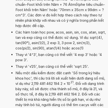
chuẩn-Foot khối trên Năm + 76 Átmốtphe tiêu chuẩn-
Foot khối trên Năm' hoặc '70mm x 35cm x 99dm = ?
cm^3'. Các đơn vị đo kết hợp theo cách này theo tự
nhiên phải khớp với nhau và có ý nghĩa trong phần kết
hợp được đề cập.
Các hàm toán học pow, acos, asin, sin, cos, atan, sqrt,
tan và exp cũng có thể được sử dụng. Ví dụ: sqrt(4),
tan(90°), asin(1/2), 2 exp 3, 3 pow 2, sin(π/2),
cos(pi/2), sin(90), atan(1/4) hoặc acos(1)
Thay vì '4^3', bạn cũng có thể viết '4 exp 3' hoặc '4
pow 3'.
Thay vì '√25', bạn cũng có thể viết 'sqrt 25'.
Nếu một dấu kiểm được đặt cạnh 'Số trong ký hiệu
khoa học', thì câu trả lời sẽ xuất hiện dưới dạng số mũ,
21
ví dụ như 2,119 481 462 194 2
×
10
. Đối với dạng trình
bày này, số sẽ được chia thành số mũ, ở đây là 21, và
số thực tế, ở đây là 2,119 481 462 194 2. Đối với các
thiết bị mà khả năng hiển thị số bị giới hạn, ví dụ như
máy tính bỏ túi, người dùng có thể tìm cacys viết các