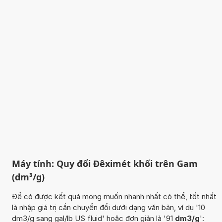
Máy tính: Quy đổi Đêximét khối trên Gam
(dm³/g)
Để có được kết quả mong muốn nhanh nhất có thể, tốt nhất
là nhập giá trị cần chuyển đổi dưới dạng văn bản, ví dụ '10
dm3/g sang gal/lb US fluid' hoặc đơn giản là '91
dm3/g
':