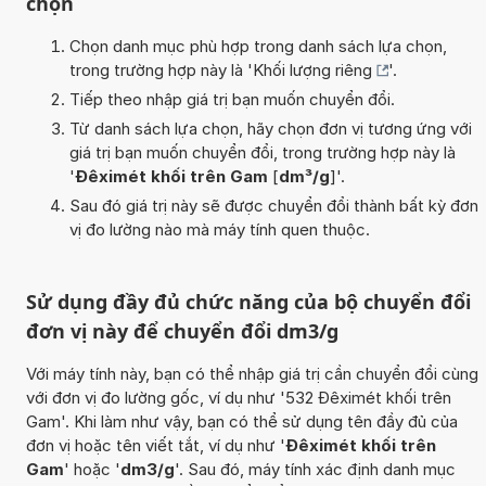
chọn
Chọn danh mục phù hợp trong danh sách lựa chọn,
trong trường hợp này là '
Khối lượng riêng
'.
Tiếp theo nhập giá trị bạn muốn chuyển đổi.
Từ danh sách lựa chọn, hãy chọn đơn vị tương ứng với
giá trị bạn muốn chuyển đổi, trong trường hợp này là
'
Đêximét khối trên Gam
[
dm³/g
]'.
Sau đó giá trị này sẽ được chuyển đổi thành bất kỳ đơn
vị đo lường nào mà máy tính quen thuộc.
Sử dụng đầy đủ chức năng của bộ chuyển đổi
đơn vị này để chuyển đổi dm3/g
Với máy tính này, bạn có thể nhập giá trị cần chuyển đổi cùng
với đơn vị đo lường gốc, ví dụ như '532 Đêximét khối trên
Gam'. Khi làm như vậy, bạn có thể sử dụng tên đầy đủ của
đơn vị hoặc tên viết tắt, ví dụ như '
Đêximét khối trên
Gam
' hoặc '
dm3/g
'. Sau đó, máy tính xác định danh mục