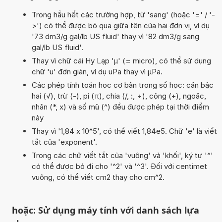
Trong hầu hết các trường hợp, từ 'sang' (hoặc '=' / '-
>') có thể được bỏ qua giữa tên của hai đơn vị, ví dụ
'73 dm3/g gal/lb US fluid' thay vì '82 dm3/g sang
gal/lb US fluid'.
Thay vì chữ cái Hy Lạp 'µ' (= micro), có thể sử dụng
chữ 'u' đơn giản, ví dụ uPa thay vì µPa.
Các phép tính toán học cơ bản trong số học: căn bậc
hai (√), trừ (-), pi (π), chia (/, :, ÷), cộng (+), ngoặc,
nhân (*, x) và số mũ (^) đều được phép tại thời điểm
này
Thay vì '1,84 x 10^5', có thể viết 1,84e5. Chữ 'e' là viết
tắt của 'exponent'.
Trong các chữ viết tắt của 'vuông' và 'khối', ký tự '^'
có thể được bỏ đi cho '^2' và '^3'. Đối với centimet
vuông, có thể viết cm2 thay cho cm^2.
hoặc: Sử dụng máy tính với danh sách lựa