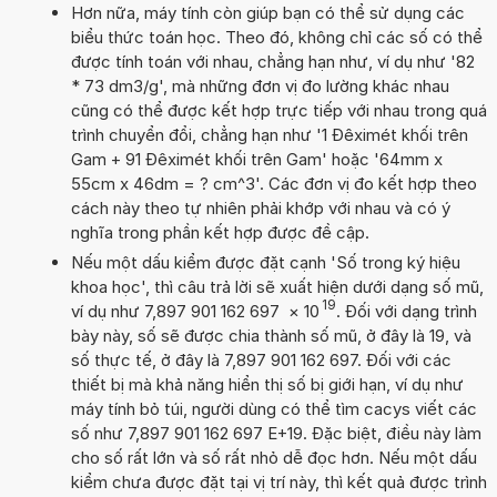
Hơn nữa, máy tính còn giúp bạn có thể sử dụng các
biểu thức toán học. Theo đó, không chỉ các số có thể
được tính toán với nhau, chẳng hạn như, ví dụ như '82
* 73 dm3/g', mà những đơn vị đo lường khác nhau
cũng có thể được kết hợp trực tiếp với nhau trong quá
trình chuyển đổi, chẳng hạn như '1 Đêximét khối trên
Gam + 91 Đêximét khối trên Gam' hoặc '64mm x
55cm x 46dm = ? cm^3'. Các đơn vị đo kết hợp theo
cách này theo tự nhiên phải khớp với nhau và có ý
nghĩa trong phần kết hợp được đề cập.
Nếu một dấu kiểm được đặt cạnh 'Số trong ký hiệu
khoa học', thì câu trả lời sẽ xuất hiện dưới dạng số mũ,
19
ví dụ như 7,897 901 162 697
×
10
. Đối với dạng trình
bày này, số sẽ được chia thành số mũ, ở đây là 19, và
số thực tế, ở đây là 7,897 901 162 697. Đối với các
thiết bị mà khả năng hiển thị số bị giới hạn, ví dụ như
máy tính bỏ túi, người dùng có thể tìm cacys viết các
số như 7,897 901 162 697 E+19. Đặc biệt, điều này làm
cho số rất lớn và số rất nhỏ dễ đọc hơn. Nếu một dấu
kiểm chưa được đặt tại vị trí này, thì kết quả được trình