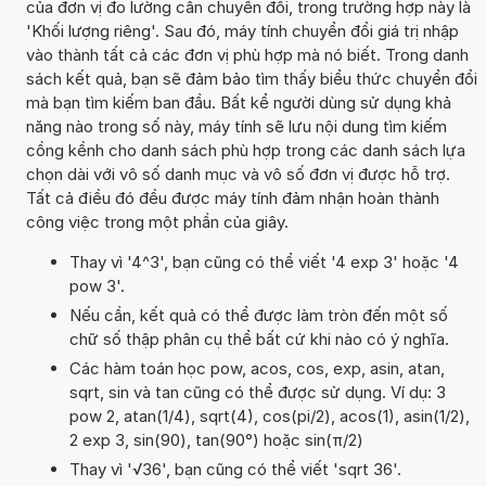
của đơn vị đo lường cần chuyển đổi, trong trường hợp này là
'Khối lượng riêng'. Sau đó, máy tính chuyển đổi giá trị nhập
vào thành tất cả các đơn vị phù hợp mà nó biết. Trong danh
sách kết quả, bạn sẽ đảm bảo tìm thấy biểu thức chuyển đổi
mà bạn tìm kiếm ban đầu. Bất kể người dùng sử dụng khả
năng nào trong số này, máy tính sẽ lưu nội dung tìm kiếm
cồng kềnh cho danh sách phù hợp trong các danh sách lựa
chọn dài với vô số danh mục và vô số đơn vị được hỗ trợ.
Tất cả điều đó đều được máy tính đảm nhận hoàn thành
công việc trong một phần của giây.
Thay vì '4^3', bạn cũng có thể viết '4 exp 3' hoặc '4
pow 3'.
Nếu cần, kết quả có thể được làm tròn đến một số
chữ số thập phân cụ thể bất cứ khi nào có ý nghĩa.
Các hàm toán học pow, acos, cos, exp, asin, atan,
sqrt, sin và tan cũng có thể được sử dụng. Ví dụ: 3
pow 2, atan(1/4), sqrt(4), cos(pi/2), acos(1), asin(1/2),
2 exp 3, sin(90), tan(90°) hoặc sin(π/2)
Thay vì '√36', bạn cũng có thể viết 'sqrt 36'.