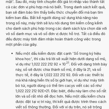
mặt'. Sau đó, máy tính chuyển đổi giá trị nhập vào thành tất
cả các đơn vị phù hợp mà nó biết. Trong danh sách kết quả,
bạn sẽ đảm bảo tìm thấy biểu thức chuyển đổi mà bạn tìm
kiếm ban đầu. Bất kể người dùng sử dụng khả năng nào
trong số này, máy tính sẽ lưu nội dung tìm kiếm cồng kềnh
cho danh sách phù hợp trong các danh sách lựa chọn dài với
vô số danh mục và vô số đơn vị được hỗ trợ. Tất cả điều đó
đều được máy tính đảm nhận hoàn thành công việc trong
một phần của giây.
Nếu một dấu kiểm được đặt cạnh 'Số trong ký hiệu
khoa học', thì câu trả lời sẽ xuất hiện dưới dạng số mũ,
21
ví dụ như 1,022 222 212 92
×
10
. Đối với dạng trình bày
này, số sẽ được chia thành số mũ, ở đây là 21, và số
thực tế, ở đây là 1,022 222 212 92. Đối với các thiết bị
mà khả năng hiển thị số bị giới hạn, ví dụ như máy tính
bỏ túi, người dùng có thể tìm cacys viết các số như
1,022 222 212 92E+21. Đặc biệt, điều này làm cho số rất
lớn và số rất nhỏ dễ đọc hơn. Nếu một dấu kiểm chưa
được đặt tại vị trí này, thì kết quả được trình theo cách
viết số thông thường. Đối với ví dụ trên, nó sẽ trông