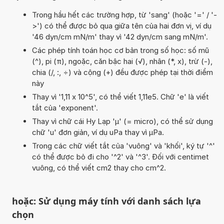
Trong hầu hết các trường hợp, từ 'sang' (hoặc '=' / '-
>') có thể được bỏ qua giữa tên của hai đơn vị, ví dụ
'46 dyn/cm mN/m' thay vì '42 dyn/cm sang mN/m'.
Các phép tính toán học cơ bản trong số học: số mũ
(^), pi (π), ngoặc, căn bậc hai (√), nhân (*, x), trừ (-),
chia (/, :, ÷) và cộng (+) đều được phép tại thời điểm
này
Thay vì '1,11 x 10^5', có thể viết 1,11e5. Chữ 'e' là viết
tắt của 'exponent'.
Thay vì chữ cái Hy Lạp 'µ' (= micro), có thể sử dụng
chữ 'u' đơn giản, ví dụ uPa thay vì µPa.
Trong các chữ viết tắt của 'vuông' và 'khối', ký tự '^'
có thể được bỏ đi cho '^2' và '^3'. Đối với centimet
vuông, có thể viết cm2 thay cho cm^2.
hoặc: Sử dụng máy tính với danh sách lựa
chọn