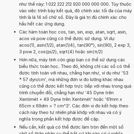
như thế này: 1 022 222 212 920 000 000 000. Tùy thuộc
vào việc trình bày kết quả, độ chính xác tối đa của máy
tính là là 14 số chữ số. Đây là giá trị đủ chính xác cho
hầu hết các ứng dụng.
Các hàm toán học cos, tan, sin, exp, atan, sqrt, asin,
acos và pow cũng có thể được sử dụng. Ví dụ:
acos(1), asin(1/2), atan(1/4), tan(90°), sin(90), 2 exp 3,
3 pow 2, cos(pi/2), sqrt(4) hoặc sin(π/2)
Hơn nữa, máy tính còn giúp bạn có thể sử dụng các
biểu thức toán học. Theo đó, không chỉ các số có thể
được tính toán với nhau, chẳng hạn như, ví dụ như '53
* 57 dyn/cm', mà những đơn vị đo lường khác nhau
cũng có thể được kết hợp trực tiếp với nhau trong quá
trình chuyển đổi, chẳng hạn như '45 Dyne trên
Xentimét + 49 Dyne trên Xentimét' hoặc '61mm x
65cm x 69dm = ? cm^3'. Các đơn vị đo kết hợp theo
cách này theo tự nhiên phải khớp với nhau và có ý
nghĩa trong phần kết hợp được đề cập.
Nếu cần, kết quả có thể được làm tròn đến một số
chữ số thập phân cụ thể bất cứ khi nào có ý nghĩa.