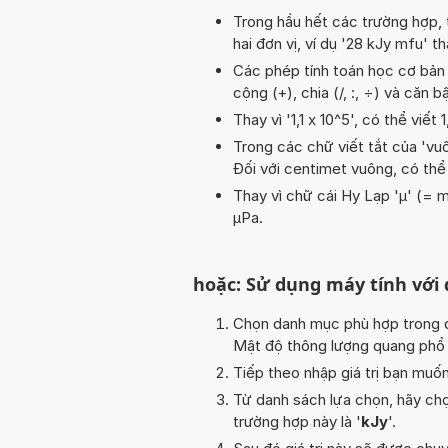
Trong hầu hết các trường hợp, 
hai đơn vị, ví dụ '28 kJy mfu' t
Các phép tính toán học cơ bản tr
cộng (+), chia (/, :, ÷) và căn 
Thay vì '1,1 x 10^5', có thể viết 
Trong các chữ viết tắt của 'vuôn
Đối với centimet vuông, có thể
Thay vì chữ cái Hy Lạp 'µ' (= m
µPa.
hoặc: Sử dụng máy tính với
Chọn danh mục phù hợp trong da
Mật độ thông lượng quang phổ
Tiếp theo nhập giá trị bạn muố
Từ danh sách lựa chọn, hãy chọ
trường hợp này là '
kJy
'.