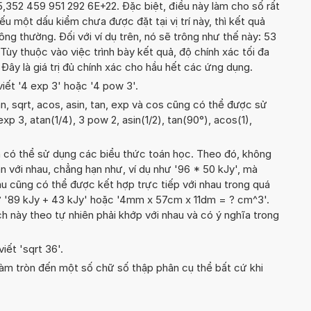
5,352 459 951 292 6E+22. Đặc biệt, điều này làm cho số rất
ếu một dấu kiểm chưa được đặt tại vị trí này, thì kết quả
ông thường. Đối với ví dụ trên, nó sẽ trông như thế này: 53
ùy thuộc vào việc trình bày kết quả, độ chính xác tối đa
. Đây là giá trị đủ chính xác cho hầu hết các ứng dụng.
viết '4 exp 3' hoặc '4 pow 3'.
n, sqrt, acos, asin, tan, exp và cos cũng có thể được sử
exp 3, atan(1/4), 3 pow 2, asin(1/2), tan(90°), acos(1),
n có thể sử dụng các biểu thức toán học. Theo đó, không
n với nhau, chẳng hạn như, ví dụ như '96 * 50 kJy', mà
u cũng có thể được kết hợp trực tiếp với nhau trong quá
hư '89 kJy + 43 kJy' hoặc '4mm x 57cm x 11dm = ? cm^3'.
h này theo tự nhiên phải khớp với nhau và có ý nghĩa trong
iết 'sqrt 36'.
àm tròn đến một số chữ số thập phân cụ thể bất cứ khi