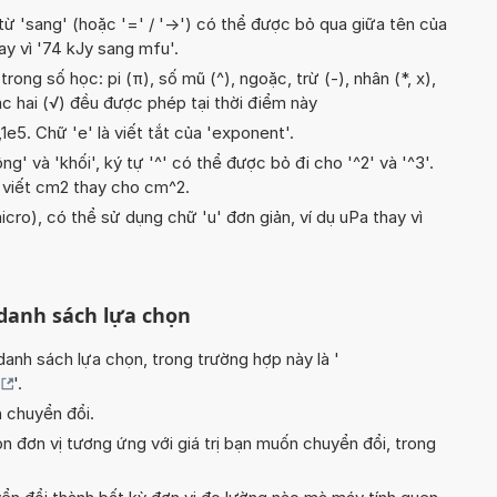
từ 'sang' (hoặc '=' / '->') có thể được bỏ qua giữa tên của
hay vì '74 kJy sang mfu'.
ong số học: pi (π), số mũ (^), ngoặc, trừ (-), nhân (*, x),
bậc hai (√) đều được phép tại thời điểm này
1,1e5. Chữ 'e' là viết tắt của 'exponent'.
g' và 'khối', ký tự '^' có thể được bỏ đi cho '^2' và '^3'.
 viết cm2 thay cho cm^2.
icro), có thể sử dụng chữ 'u' đơn giản, ví dụ uPa thay vì
 danh sách lựa chọn
nh sách lựa chọn, trong trường hợp này là '
'.
n chuyển đổi.
n đơn vị tương ứng với giá trị bạn muốn chuyển đổi, trong