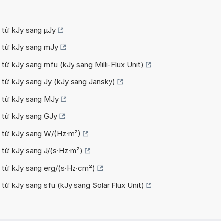
i từ kJy sang µJy
i từ kJy sang mJy
 từ kJy sang mfu (kJy sang Milli-Flux Unit)
i từ kJy sang Jy (kJy sang Jansky)
i từ kJy sang MJy
i từ kJy sang GJy
i từ kJy sang W/(Hz·m²)
 từ kJy sang J/(s·Hz·m²)
i từ kJy sang erg/(s·Hz·cm²)
 từ kJy sang sfu (kJy sang Solar Flux Unit)