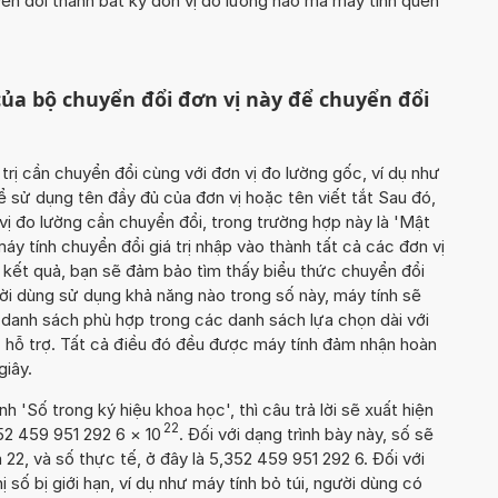
yển đổi thành bất kỳ đơn vị đo lường nào mà máy tính quen
ủa bộ chuyển đổi đơn vị này để chuyển đổi
 trị cần chuyển đổi cùng với đơn vị đo lường gốc, ví dụ như
ể sử dụng tên đầy đủ của đơn vị hoặc tên viết tắt Sau đó,
ị đo lường cần chuyển đổi, trong trường hợp này là 'Mật
áy tính chuyển đổi giá trị nhập vào thành tất cả các đơn vị
 kết quả, bạn sẽ đảm bảo tìm thấy biểu thức chuyển đổi
ời dùng sử dụng khả năng nào trong số này, máy tính sẽ
 danh sách phù hợp trong các danh sách lựa chọn dài với
 hỗ trợ. Tất cả điều đó đều được máy tính đảm nhận hoàn
giây.
'Số trong ký hiệu khoa học', thì câu trả lời sẽ xuất hiện
22
52 459 951 292 6
×
10
. Đối với dạng trình bày này, số sẽ
 22, và số thực tế, ở đây là 5,352 459 951 292 6. Đối với
ị số bị giới hạn, ví dụ như máy tính bỏ túi, người dùng có