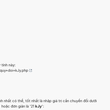
 tính này:
/quy+doi+kJy.php
hất có thể, tốt nhất là nhập giá trị cần chuyển đổi dưới
 hoặc đơn giản là '21
kJy
':