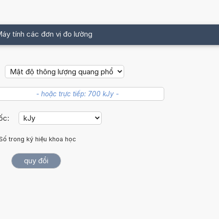
áy tính các đơn vị đo lường
gốc:
Số trong ký hiệu khoa học