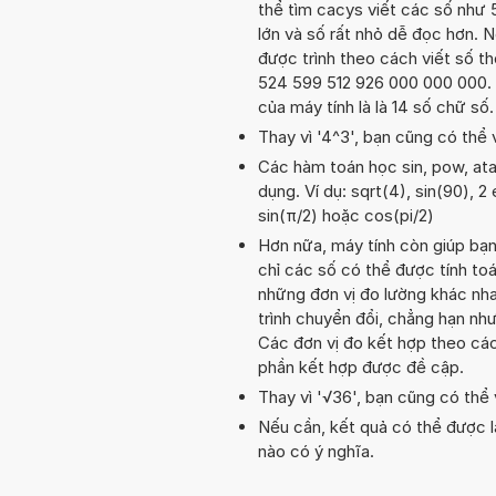
thể tìm cacys viết các số như 
lớn và số rất nhỏ dễ đọc hơn. N
được trình theo cách viết số th
524 599 512 926 000 000 000. T
của máy tính là là 14 số chữ số
Thay vì '4^3', bạn cũng có thể 
Các hàm toán học sin, pow, ata
dụng. Ví dụ: sqrt(4), sin(90), 2 
sin(π/2) hoặc cos(pi/2)
Hơn nữa, máy tính còn giúp bạ
chỉ các số có thể được tính toá
những đơn vị đo lường khác nha
trình chuyển đổi, chẳng hạn n
Các đơn vị đo kết hợp theo các
phần kết hợp được đề cập.
Thay vì '√36', bạn cũng có thể v
Nếu cần, kết quả có thể được l
nào có ý nghĩa.