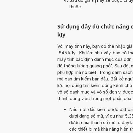
Sau đó giá trị này sẽ được chu
thuộc.
Sử dụng đầy đủ chức năng c
kJy
Với máy tính này, bạn có thể nhập giá
'845 kJy'. Khi làm như vậy, bạn có th
máy tính xác định danh mục của đơn v
độ thông lượng quang phổ'. Sau đó, m
phù hợp mà nó biết. Trong danh sách
mà bạn tìm kiếm ban đầu. Bất kể ngư
lưu nội dung tìm kiếm cồng kềnh cho
vô số danh mục và vô số đơn vị được
thành công việc trong một phần của 
Nếu một dấu kiểm được đặt cạnh 
dưới dạng số mũ, ví dụ như 5,3
được chia thành số mũ, ở đây là
các thiết bị mà khả năng hiển th