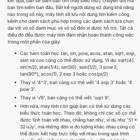
kết quả, bạn sẽ đảm bảo tìm thấy biểu thức chuyển đổi mà
bạn tìm kiếm ban đầu. Bất kể người dùng sử dụng khả năng
nào trong số này, máy tính sẽ lưu nội dung tìm kiếm cồng
kềnh cho danh sách phù hợp trong các danh sách lựa chọn
dài với vô số danh mục và vô số đơn vị được hỗ trợ. Tất cả
điều đó đều được máy tính đảm nhận hoàn thành công việc
trong một phần của giây.
Các hàm toán học tan, sin, pow, acos, atan, sqrt, exp,
asin và cos cũng có thể được sử dụng. Ví dụ: sqrt(4),
sin(π/2), atan(1/4), sin(90), asin(1/2), 3 pow 2,
tan(90°), acos(1), 2 exp 3 hoặc cos(pi/2)
Thay vì '4^3', bạn cũng có thể viết '4 exp 3' hoặc '4
pow 3'.
Thay vì '√9', bạn cũng có thể viết 'sqrt 9'.
Hơn nữa, máy tính còn giúp bạn có thể sử dụng các
biểu thức toán học. Theo đó, không chỉ các số có thể
được tính toán với nhau, chẳng hạn như, ví dụ như '51 *
32 uJy', mà những đơn vị đo lường khác nhau cũng có
thể được kết hợp trực tiếp với nhau trong quá trình