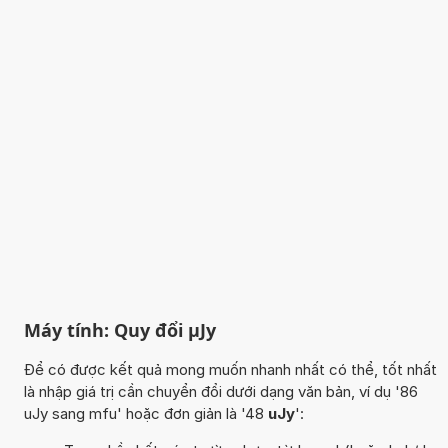
Máy tính: Quy đổi µJy
Để có được kết quả mong muốn nhanh nhất có thể, tốt nhất
là nhập giá trị cần chuyển đổi dưới dạng văn bản, ví dụ '86
uJy sang mfu' hoặc đơn giản là '48
uJy
':