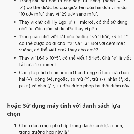
Trong hầu hết các trường hợp, từ 'sang' (hoặc '=' / '-
>') có thể được bỏ qua giữa tên của hai đơn vị, ví dụ
'10 uJy mfu' thay vì '29 uJy sang mfu'.
Thay vì chữ cái Hy Lạp 'µ' (= micro), có thể sử dụng
chữ 'u' đơn giản, ví dụ uPa thay vì µPa.
Trong các chữ viết tắt của 'vuông' và 'khối', ký tự '^'
có thể được bỏ đi cho '^2' và '^3'. Đối với centimet
vuông, có thể viết cm2 thay cho cm^2.
Thay vì '1,64 x 10^5', có thể viết 1,64e5. Chữ 'e' là viết
tắt của 'exponent'.
Các phép tính toán học cơ bản trong số học: căn bậc
hai (√), cộng (+), ngoặc, số mũ (^), trừ (-), nhân (*, x),
pi (π) và chia (/, :, ÷) đều được phép tại thời điểm này
hoặc: Sử dụng máy tính với danh sách lựa
chọn
Chọn danh mục phù hợp trong danh sách lựa chọn,
trong trường hợp này là '