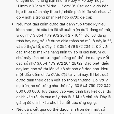
chuyển đổi, chẳng hạn như '89 uJy + 70 uJy' hoặc
'13mm x 93cm x 74dm = ? cm^3'. Các đơn vị đo kết
hợp theo cách này theo tự nhiên phải khớp với nhau và
có ý nghĩa trong phần kết hợp được đề cập.
Nếu một dấu kiểm được đặt cạnh 'Số trong ký hiệu
khoa học', thì câu trả lời sẽ xuất hiện dưới dạng số mũ,
22
ví dụ như 3,054 479 972 204 2
×
10
. Đối với dạng
trình bày này, số sẽ được chia thành số mũ, ở đây là 22,
và số thực tế, ở đây là 3,054 479 972 204 2. Đối với
các thiết bị mà khả năng hiển thị số bị giới hạn, ví dụ
như máy tính bỏ túi, người dùng có thể tìm cacys viết
các số như 3,054 479 972 204 2E+22. Đặc biệt, điều
này làm cho số rất lớn và số rất nhỏ dễ đọc hơn. Nếu
một dấu kiểm chưa được đặt tại vị trí này, thì kết quả
được trình theo cách viết số thông thường. Đối với ví
dụ trên, nó sẽ trông như thế này: 30 544 799 722 042
000 000 000. Tùy thuộc vào việc trình bày kết quả, độ
chính xác tối đa của máy tính là là 14 số chữ số. Đây là
giá trị đủ chính xác cho hầu hết các ứng dụng.
Nếu cần, kết quả có thể được làm tròn đến một số