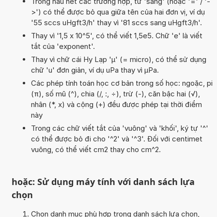
Trong hầu hết các trường hợp, từ 'sang' (hoặc '=' / '-
>') có thể được bỏ qua giữa tên của hai đơn vị, ví dụ
'55 sccs uHgft3/h' thay vì '81 sccs sang uHgft3/h'.
Thay vì '1,5 x 10^5', có thể viết 1,5e5. Chữ 'e' là viết
tắt của 'exponent'.
Thay vì chữ cái Hy Lạp 'µ' (= micro), có thể sử dụng
chữ 'u' đơn giản, ví dụ uPa thay vì µPa.
Các phép tính toán học cơ bản trong số học: ngoặc, pi
(π), số mũ (^), chia (/, :, ÷), trừ (-), căn bậc hai (√),
nhân (*, x) và cộng (+) đều được phép tại thời điểm
này
Trong các chữ viết tắt của 'vuông' và 'khối', ký tự '^'
có thể được bỏ đi cho '^2' và '^3'. Đối với centimet
vuông, có thể viết cm2 thay cho cm^2.
hoặc: Sử dụng máy tính với danh sách lựa
chọn
Chọn danh mục phù hợp trong danh sách lựa chọn,