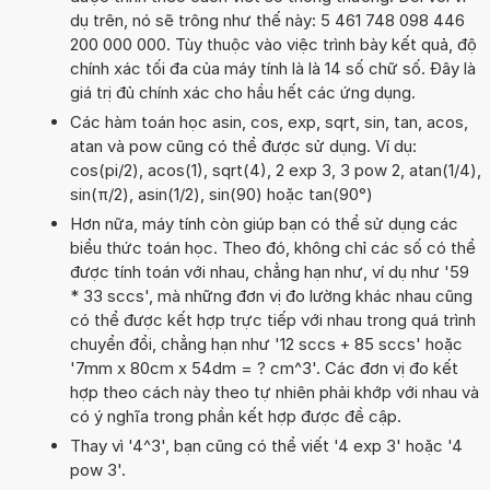
dụ trên, nó sẽ trông như thế này: 5 461 748 098 446
200 000 000. Tùy thuộc vào việc trình bày kết quả, độ
chính xác tối đa của máy tính là là 14 số chữ số. Đây là
giá trị đủ chính xác cho hầu hết các ứng dụng.
Các hàm toán học asin, cos, exp, sqrt, sin, tan, acos,
atan và pow cũng có thể được sử dụng. Ví dụ:
cos(pi/2), acos(1), sqrt(4), 2 exp 3, 3 pow 2, atan(1/4),
sin(π/2), asin(1/2), sin(90) hoặc tan(90°)
Hơn nữa, máy tính còn giúp bạn có thể sử dụng các
biểu thức toán học. Theo đó, không chỉ các số có thể
được tính toán với nhau, chẳng hạn như, ví dụ như '59
* 33 sccs', mà những đơn vị đo lường khác nhau cũng
có thể được kết hợp trực tiếp với nhau trong quá trình
chuyển đổi, chẳng hạn như '12 sccs + 85 sccs' hoặc
'7mm x 80cm x 54dm = ? cm^3'. Các đơn vị đo kết
hợp theo cách này theo tự nhiên phải khớp với nhau và
có ý nghĩa trong phần kết hợp được đề cập.
Thay vì '4^3', bạn cũng có thể viết '4 exp 3' hoặc '4
pow 3'.