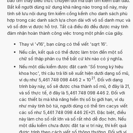
bảo tìm thấy biểu thức chuyển đổi mà bạn tìm kiếm ban đầu.
Bất kể người dùng sử dụng khả năng nào trong số này, máy
tính sẽ lưu nội dung tìm kiếm cồng kềnh cho danh sách phù
hợp trong các danh sách lựa chọn dài với vô số danh mục và
vô số đơn vị được hỗ trợ. Tất cả điều đó đều được máy tính
đảm nhận hoàn thành công việc trong một phần của giây.
Thay vì '√16', bạn cũng có thể viết 'sqrt 16'.
Nếu cần, kết quả có thể được làm tròn đến một số
chữ số thập phân cụ thể bất cứ khi nào có ý nghĩa.
Nếu một dấu kiểm được đặt cạnh 'Số trong ký hiệu
khoa học', thì câu trả lời sẽ xuất hiện dưới dạng số mũ,
21
ví dụ như 5,461 748 098 446 2
×
10
. Đối với dạng
trình bày này, số sẽ được chia thành số mũ, ở đây là 21,
và số thực tế, ở đây là 5,461 748 098 446 2. Đối với
các thiết bị mà khả năng hiển thị số bị giới hạn, ví dụ
như máy tính bỏ túi, người dùng có thể tìm cacys viết
các số như 5,461 748 098 446 2E+21. Đặc biệt, điều
này làm cho số rất lớn và số rất nhỏ dễ đọc hơn. Nếu
một dấu kiểm chưa được đặt tại vị trí này, thì kết quả
được trình theo cách viết số thông thường. Đối với ví