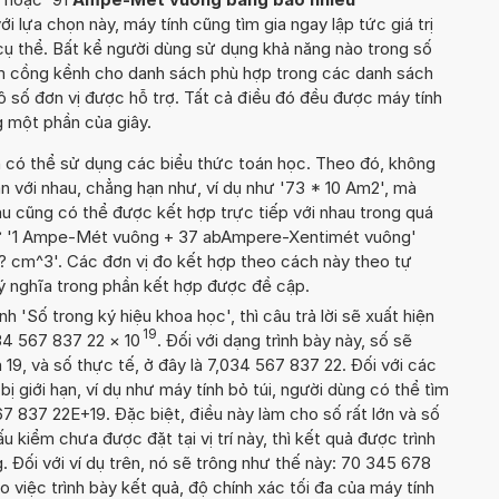
với lựa chọn này, máy tính cũng tìm gia ngay lập tức giá trị
cụ thể. Bất kể người dùng sử dụng khả năng nào trong số
iếm cồng kềnh cho danh sách phù hợp trong các danh sách
ô số đơn vị được hỗ trợ. Tất cả điều đó đều được máy tính
 một phần của giây.
n có thể sử dụng các biểu thức toán học. Theo đó, không
n với nhau, chẳng hạn như, ví dụ như '73 * 10 Am2', mà
u cũng có thể được kết hợp trực tiếp với nhau trong quá
như '1 Ampe-Mét vuông + 37 abAmpere-Xentimét vuông'
cm^3'. Các đơn vị đo kết hợp theo cách này theo tự
 ý nghĩa trong phần kết hợp được đề cập.
'Số trong ký hiệu khoa học', thì câu trả lời sẽ xuất hiện
19
034 567 837 22
×
10
. Đối với dạng trình bày này, số sẽ
 19, và số thực tế, ở đây là 7,034 567 837 22. Đối với các
 bị giới hạn, ví dụ như máy tính bỏ túi, người dùng có thể tìm
7 837 22E+19. Đặc biệt, điều này làm cho số rất lớn và số
 kiểm chưa được đặt tại vị trí này, thì kết quả được trình
 Đối với ví dụ trên, nó sẽ trông như thế này: 70 345 678
 việc trình bày kết quả, độ chính xác tối đa của máy tính