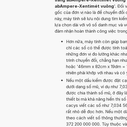
abAmpere-Xentimét vuông
'. Đối 
gốc của đơn vị nào là để chuyển đổi 
này, máy tính sẽ lưu nội dung tìm k
lựa chọn dài với vô số danh mục và v
đảm nhận hoàn thành công việc trong
Hơn nữa, máy tính còn giúp bạ
chỉ các số có thể được tính toá
những đơn vị đo lường khác nha
trình chuyển đổi, chẳng hạn 
hoặc '46mm x 82cm x 19dm = ? 
nhiên phải khớp với nhau và có
Nếu một dấu kiểm được đặt cạnh 
dưới dạng số mũ, ví dụ như 7,
được chia thành số mũ, ở đây là
thiết bị mà khả năng hiển thị số
cacys viết các số như 7,034 56
rất nhỏ dễ đọc hơn. Nếu một dấu
theo cách viết số thông thường.
372 200 000 000. Tùy thuộc vào