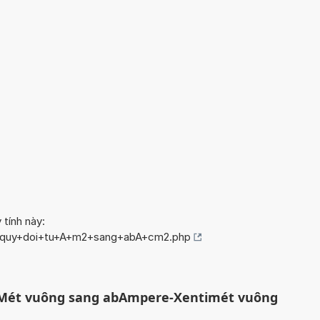
 tính này:
fo/quy+doi+tu+A+m2+sang+abA+cm2.php
-Mét vuông sang abAmpere-Xentimét vuông