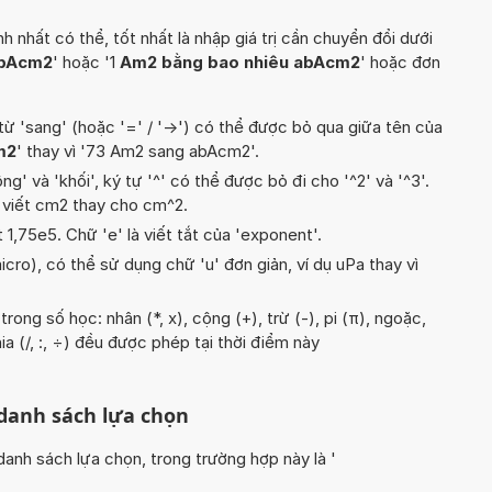
hất có thể, tốt nhất là nhập giá trị cần chuyển đổi dưới
abAcm2
' hoặc '1
Am2 bằng bao nhiêu abAcm2
' hoặc đơn
từ 'sang' (hoặc '=' / '->') có thể được bỏ qua giữa tên của
m2
' thay vì '73 Am2 sang abAcm2'.
g' và 'khối', ký tự '^' có thể được bỏ đi cho '^2' và '^3'.
 viết cm2 thay cho cm^2.
t 1,75e5. Chữ 'e' là viết tắt của 'exponent'.
icro), có thể sử dụng chữ 'u' đơn giản, ví dụ uPa thay vì
ong số học: nhân (*, x), cộng (+), trừ (-), pi (π), ngoặc,
ia (/, :, ÷) đều được phép tại thời điểm này
 danh sách lựa chọn
nh sách lựa chọn, trong trường hợp này là '