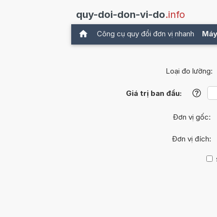
quy-doi-don-vi-do
.info
Công cụ quy đổi đơn vị nhanh
Máy
Loại đo lường:
Giá trị ban đầu:
?
Đơn vị gốc:
Đơn vị đích: