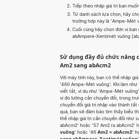
Tiếp theo nhập giá trị bạn muố
Từ danh sách lựa chọn, hãy chọ
trường hợp này là '
Ampe-Mét v
Cuối cùng hãy chọn đơn vị bạn m
abAmpere-Xentimét vuông [ab
Sử dụng đầy đủ chức năng c
Am2 sang abAcm2
Với máy tính này, bạn có thể nhập giá
'460 Ampe-Mét vuông'. Khi làm như v
viết tắt, ví dụ như 'Ampe-Mét vuông
vị đo lường cần chuyển đổi, trong tr
chuyển đổi giá trị nhập vào thành tấ
quả, bạn sẽ đảm bảo tìm thấy biểu t
thể nhập giá trị cần chuyển đổi như
abAcm2' hoặc '57 Am2 ra abAcm2' h
vuông
' hoặc '46
Am2 = abAcm2
' h
sang abAmpere-Xentimét vuông