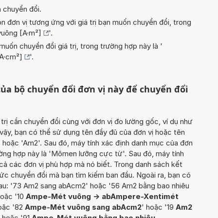
n chuyển đổi.
n đơn vị tương ứng với giá trị bạn muốn chuyển đổi, trong
uông [A·m²]
'.
uốn chuyển đổi giá trị, trong trường hợp này là '
A·cm²]
'.
ủa bộ chuyển đổi đơn vị này để chuyển đổi
 trị cần chuyển đổi cùng với đơn vị đo lường gốc, ví dụ như
ậy, bạn có thể sử dụng tên đầy đủ của đơn vị hoặc tên
' hoặc 'Am2'. Sau đó, máy tính xác định danh mục của đơn
ường hợp này là 'Mômen lưỡng cực từ'. Sau đó, máy tính
t cả các đơn vị phù hợp mà nó biết. Trong danh sách kết
hức chuyển đổi mà bạn tìm kiếm ban đầu. Ngoài ra, bạn có
 sau: '73 Am2 sang abAcm2' hoặc '56 Am2 bằng bao nhiêu
oặc '10
Ampe-Mét vuông -> abAmpere-Xentimét
oặc '82
Ampe-Mét vuông sang abAcm2
' hoặc '19
Am2
' hoặc '91
Ampe-Mét vuông bằng bao nhiêu