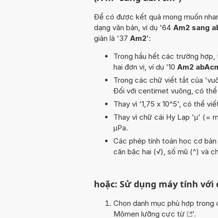
Để có được kết quả mong muốn nhanh n
dạng văn bản, ví dụ '64
Am2 sang 
giản là '37
Am2
':
Trong hầu hết các trường hợp, 
hai đơn vị, ví dụ '10
Am2 abAc
Trong các chữ viết tắt của 'vuôn
Đối với centimet vuông, có thể
Thay vì '1,75 x 10^5', có thể viế
Thay vì chữ cái Hy Lạp 'µ' (= m
µPa.
Các phép tính toán học cơ bản tr
căn bậc hai (√), số mũ (^) và ch
hoặc: Sử dụng máy tính với
Chọn danh mục phù hợp trong da
Mômen lưỡng cực từ
'.