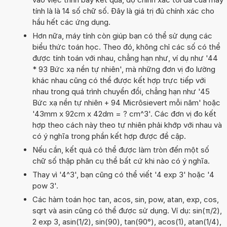
tính là là 14 số chữ số. Đây là giá trị đủ chính xác cho
hầu hết các ứng dụng.
Hơn nữa, máy tính còn giúp bạn có thể sử dụng các
biểu thức toán học. Theo đó, không chỉ các số có thể
được tính toán với nhau, chẳng hạn như, ví dụ như '44
* 93 Bức xạ nền tự nhiên', mà những đơn vị đo lường
khác nhau cũng có thể được kết hợp trực tiếp với
nhau trong quá trình chuyển đổi, chẳng hạn như '45
Bức xạ nền tự nhiên + 94 Micrôsievert mỗi năm' hoặc
'43mm x 92cm x 42dm = ? cm^3'. Các đơn vị đo kết
hợp theo cách này theo tự nhiên phải khớp với nhau và
có ý nghĩa trong phần kết hợp được đề cập.
Nếu cần, kết quả có thể được làm tròn đến một số
chữ số thập phân cụ thể bất cứ khi nào có ý nghĩa.
Thay vì '4^3', bạn cũng có thể viết '4 exp 3' hoặc '4
pow 3'.
Các hàm toán học tan, acos, sin, pow, atan, exp, cos,
sqrt và asin cũng có thể được sử dụng. Ví dụ: sin(π/2),
2 exp 3, asin(1/2), sin(90), tan(90°), acos(1), atan(1/4),