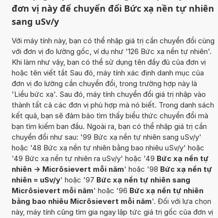
đơn vị này để chuyển đổi Bức xạ nền tự nhiên
sang uSv/y
Với máy tính này, bạn có thể nhập giá trị cần chuyển đổi cùng
với đơn vị đo lường gốc, ví dụ như '126 Bức xạ nền tự nhiên'.
Khi làm như vậy, bạn có thể sử dụng tên đầy đủ của đơn vị
hoặc tên viết tắt Sau đó, máy tính xác định danh mục của
đơn vị đo lường cần chuyển đổi, trong trường hợp này là
'Liều bức xạ'. Sau đó, máy tính chuyển đổi giá trị nhập vào
thành tất cả các đơn vị phù hợp mà nó biết. Trong danh sách
kết quả, bạn sẽ đảm bảo tìm thấy biểu thức chuyển đổi mà
bạn tìm kiếm ban đầu. Ngoài ra, bạn có thể nhập giá trị cần
chuyển đổi như sau: '99 Bức xạ nền tự nhiên sang uSv/y'
hoặc '48 Bức xạ nền tự nhiên bằng bao nhiêu uSv/y' hoặc
'49 Bức xạ nền tự nhiên ra uSv/y' hoặc '49
Bức xạ nền tự
nhiên -> Micrôsievert mỗi năm
' hoặc '98
Bức xạ nền tự
nhiên = uSv/y
' hoặc '97
Bức xạ nền tự nhiên sang
Micrôsievert mỗi năm
' hoặc '96
Bức xạ nền tự nhiên
bằng bao nhiêu Micrôsievert mỗi năm
'. Đối với lựa chọn
này, máy tính cũng tìm gia ngay lập tức giá trị gốc của đơn vị