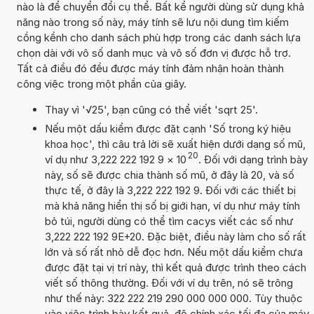
nào là để chuyển đổi cụ thể. Bất kể người dùng sử dụng khả
năng nào trong số này, máy tính sẽ lưu nội dung tìm kiếm
cồng kềnh cho danh sách phù hợp trong các danh sách lựa
chọn dài với vô số danh mục và vô số đơn vị được hỗ trợ.
Tất cả điều đó đều được máy tính đảm nhận hoàn thành
công việc trong một phần của giây.
Thay vì '√25', bạn cũng có thể viết 'sqrt 25'.
Nếu một dấu kiểm được đặt cạnh 'Số trong ký hiệu
khoa học', thì câu trả lời sẽ xuất hiện dưới dạng số mũ,
20
ví dụ như 3,222 222 192 9
×
10
. Đối với dạng trình bày
này, số sẽ được chia thành số mũ, ở đây là 20, và số
thực tế, ở đây là 3,222 222 192 9. Đối với các thiết bị
mà khả năng hiển thị số bị giới hạn, ví dụ như máy tính
bỏ túi, người dùng có thể tìm cacys viết các số như
3,222 222 192 9E+20. Đặc biệt, điều này làm cho số rất
lớn và số rất nhỏ dễ đọc hơn. Nếu một dấu kiểm chưa
được đặt tại vị trí này, thì kết quả được trình theo cách
viết số thông thường. Đối với ví dụ trên, nó sẽ trông
như thế này: 322 222 219 290 000 000 000. Tùy thuộc
vào việc trình bày kết quả, độ chính xác tối đa của máy