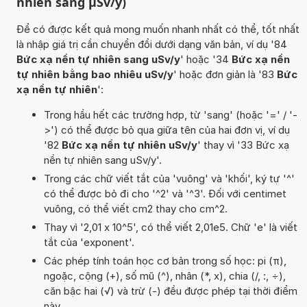
nhiên sang µSv/y)
Để có được kết quả mong muốn nhanh nhất có thể, tốt nhất
là nhập giá trị cần chuyển đổi dưới dạng văn bản, ví dụ '84
Bức xạ nền tự nhiên sang uSv/y
' hoặc '34
Bức xạ nền
tự nhiên bằng bao nhiêu uSv/y
' hoặc đơn giản là '83
Bức
xạ nền tự nhiên
':
Trong hầu hết các trường hợp, từ 'sang' (hoặc '=' / '-
>') có thể được bỏ qua giữa tên của hai đơn vị, ví dụ
'82
Bức xạ nền tự nhiên uSv/y
' thay vì '33 Bức xạ
nền tự nhiên sang uSv/y'.
Trong các chữ viết tắt của 'vuông' và 'khối', ký tự '^'
có thể được bỏ đi cho '^2' và '^3'. Đối với centimet
vuông, có thể viết cm2 thay cho cm^2.
Thay vì '2,01 x 10^5', có thể viết 2,01e5. Chữ 'e' là viết
tắt của 'exponent'.
Các phép tính toán học cơ bản trong số học: pi (π),
ngoặc, cộng (+), số mũ (^), nhân (*, x), chia (/, :, ÷),
căn bậc hai (√) và trừ (-) đều được phép tại thời điểm
này