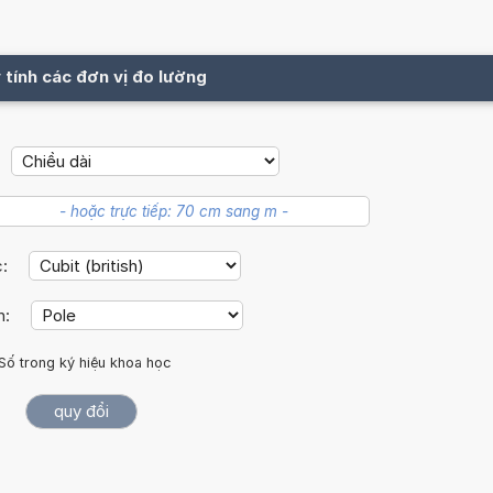
 tính các đơn vị đo lường
c:
h:
Số trong ký hiệu khoa học