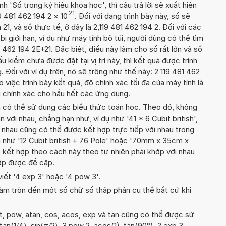
'Số trong ký hiệu khoa học', thì câu trả lời sẽ xuất hiện
21
9 481 462 194 2
×
10
. Đối với dạng trình bày này, số sẽ
21, và số thực tế, ở đây là 2,119 481 462 194 2. Đối với các
 bị giới hạn, ví dụ như máy tính bỏ túi, người dùng có thể tìm
 462 194 2E+21. Đặc biệt, điều này làm cho số rất lớn và số
 kiểm chưa được đặt tại vị trí này, thì kết quả được trình
 Đối với ví dụ trên, nó sẽ trông như thế này: 2 119 481 462
việc trình bày kết quả, độ chính xác tối đa của máy tính là
 đủ chính xác cho hầu hết các ứng dụng.
n có thể sử dụng các biểu thức toán học. Theo đó, không
 với nhau, chẳng hạn như, ví dụ như '41 * 6 Cubit british',
nhau cũng có thể được kết hợp trực tiếp với nhau trong
n như '12 Cubit british + 76 Pole' hoặc '70mm x 35cm x
kết hợp theo cách này theo tự nhiên phải khớp với nhau
hợp được đề cập.
viết '4 exp 3' hoặc '4 pow 3'.
àm tròn đến một số chữ số thập phân cụ thể bất cứ khi
rt, pow, atan, cos, acos, exp và tan cũng có thể được sử
atan(1/4), sin(π/2), 3 pow 2, acos(1), tan(90°), 2 exp 3,