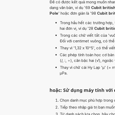
Để có được kết quả mong muốn nhanh n
dạng văn bản, ví dụ '69
Cubit britis
Pole
' hoặc đơn giản là '98
Cubit bri
Trong hầu hết các trường hợp, 
hai đơn vị, ví dụ '28
Cubit brit
Trong các chữ viết tắt của 'vuôn
Đối với centimet vuông, có thể
Thay vì '1,32 x 10^5', có thể viế
Các phép tính toán học cơ bản t
(/, :, ÷), căn bậc hai (√), ngoặ
Thay vì chữ cái Hy Lạp 'µ' (= m
µPa.
hoặc: Sử dụng máy tính với
Chọn danh mục phù hợp trong da
Tiếp theo nhập giá trị bạn muố
Từ danh sách lựa chọn, hãy chọ