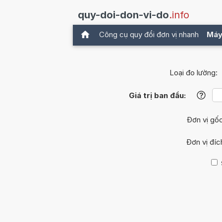
quy-doi-don-vi-do
.info
Công cụ quy đổi đơn vị nhanh
Máy
Loại đo lường:
Giá trị ban đầu:
?
Đơn vị gố
Đơn vị đíc