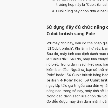
trường hợp này là '
Cubit (britis
Cuối cùng hãy chọn đơn vị bạn m
Sử dụng đầy đủ chức năng c
Cubit british sang Pole
Với máy tính này, bạn có thể nhập giá
'21 Cubit british'. Khi làm như vậy, b
Sau đó, máy tính xác định danh mục 
là 'Chiều dài'. Sau đó, máy tính chuy
nó biết. Trong danh sách kết quả, b
kiếm ban đầu. Ngoài ra, bạn có thể nh
Pole' hoặc '54 Cubit british bằng bao
british -> Pole
' hoặc '59
Cubit brit
ngay lập tức giá trị gốc của đơn vị n
năng nào trong số này, máy tính sẽ 
trong các danh sách lựa chọn dài với
đó đều được máy tính đảm nhận hoàn 