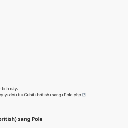
 tính này:
/quy+doi+tu+Cubit+british+sang+Pole.php
ritish) sang Pole