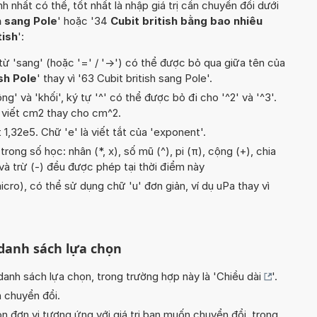
hất có thể, tốt nhất là nhập giá trị cần chuyển đổi dưới
h sang Pole
' hoặc '34
Cubit british bằng bao nhiêu
tish
':
từ 'sang' (hoặc '=' / '->') có thể được bỏ qua giữa tên của
ish Pole
' thay vì '63 Cubit british sang Pole'.
g' và 'khối', ký tự '^' có thể được bỏ đi cho '^2' và '^3'.
 viết cm2 thay cho cm^2.
t 1,32e5. Chữ 'e' là viết tắt của 'exponent'.
rong số học: nhân (*, x), số mũ (^), pi (π), cộng (+), chia
c và trừ (-) đều được phép tại thời điểm này
icro), có thể sử dụng chữ 'u' đơn giản, ví dụ uPa thay vì
 danh sách lựa chọn
nh sách lựa chọn, trong trường hợp này là '
Chiều dài
'.
n chuyển đổi.
n đơn vị tương ứng với giá trị bạn muốn chuyển đổi, trong