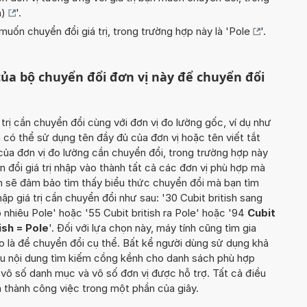
h)
'.
uốn chuyển đổi giá trị, trong trường hợp này là '
Pole
'.
ủa bộ chuyển đổi đơn vị này để chuyển đổi
 trị cần chuyển đổi cùng với đơn vị đo lường gốc, ví dụ như
ạn có thể sử dụng tên đầy đủ của đơn vị hoặc tên viết tắt
của đơn vị đo lường cần chuyển đổi, trong trường hợp này
ển đổi giá trị nhập vào thành tất cả các đơn vị phù hợp mà
ạn sẽ đảm bảo tìm thấy biểu thức chuyển đổi mà bạn tìm
ập giá trị cần chuyển đổi như sau: '30 Cubit british sang
 nhiêu Pole' hoặc '55 Cubit british ra Pole' hoặc '94
Cubit
ish = Pole
'. Đối với lựa chọn này, máy tính cũng tìm gia
ào là để chuyển đổi cụ thể. Bất kể người dùng sử dụng khả
lưu nội dung tìm kiếm cồng kềnh cho danh sách phù hợp
 vô số danh mục và vô số đơn vị được hỗ trợ. Tất cả điều
thành công việc trong một phần của giây.