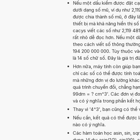
Nếu một dấu kiểm được đặt cạnh 
dưới dạng số mũ, ví dụ như 2,11
được chia thành số mũ, ở đây là 
thiết bị mà khả năng hiển thị số
cacys viết các số như 2,119 481
rất nhỏ dễ đọc hơn. Nếu một dấu
theo cách viết số thông thường.
194 200 000 000. Tùy thuộc vào 
là 14 số chữ số. Đây là giá trị
Hơn nữa, máy tính còn giúp bạ
chỉ các số có thể được tính toán
mà những đơn vị đo lường khác 
quá trình chuyển đổi, chẳng hạ
99dm = ? cm^3'. Các đơn vị đo 
và có ý nghĩa trong phần kết 
Thay vì '4^3', bạn cũng có thể 
Nếu cần, kết quả có thể được l
nào có ý nghĩa.
Các hàm toán học asin, sin, sq
dụng. Ví dụ: asin(1/2), sin(90), 