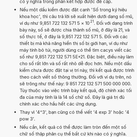
có ý nghĩa trong phần kết hợp được đề cập.
Nếu một dấu kiểm được đặt cạnh 'Số trong ký hiệu
khoa học', thì câu trả lời sẽ xuất hiện dưới dạng số mũ,
21
ví dụ như 9,851 722 132 571 5
×
10
. Đối với dạng trình
bày này, số sẽ được chia thành số mũ, ở đây là 21, và
số thực tế, ở đây là 9,851 722 132 571 5. Đối với các
thiết bị mà khả năng hiển thị số bị giới hạn, ví dụ như
máy tính bỏ túi, người dùng có thể tìm cacys viết các
số như 9,851 722 132 571 5E+21. Đặc biệt, điều này làm
cho số rất lớn và số rất nhỏ dễ đọc hơn. Nếu một dấu
kiểm chưa được đặt tại vị trí này, thì kết quả được trình
theo cách viết số thông thường. Đối với ví dụ trên, nó
sẽ trông như thế này: 9 851 722 132 571 500 000 000.
Tùy thuộc vào việc trình bày kết quả, độ chính xác tối
đa của máy tính là là 14 số chữ số. Đây là giá trị đủ
chính xác cho hầu hết các ứng dụng.
Thay vì '4^3', bạn cũng có thể viết '4 exp 3' hoặc '4
pow 3'.
Nếu cần, kết quả có thể được làm tròn đến một số
chữ số thập phân cụ thể bất cứ khi nào có ý nghĩa.