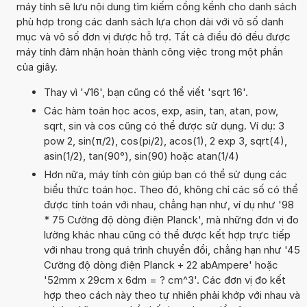
máy tính sẽ lưu nội dung tìm kiếm cồng kềnh cho danh sách
phù hợp trong các danh sách lựa chọn dài với vô số danh
mục và vô số đơn vị được hỗ trợ. Tất cả điều đó đều được
máy tính đảm nhận hoàn thành công việc trong một phần
của giây.
Thay vì '√16', bạn cũng có thể viết 'sqrt 16'.
Các hàm toán học acos, exp, asin, tan, atan, pow,
sqrt, sin và cos cũng có thể được sử dụng. Ví dụ: 3
pow 2, sin(π/2), cos(pi/2), acos(1), 2 exp 3, sqrt(4),
asin(1/2), tan(90°), sin(90) hoặc atan(1/4)
Hơn nữa, máy tính còn giúp bạn có thể sử dụng các
biểu thức toán học. Theo đó, không chỉ các số có thể
được tính toán với nhau, chẳng hạn như, ví dụ như '98
* 75 Cường độ dòng điện Planck', mà những đơn vị đo
lường khác nhau cũng có thể được kết hợp trực tiếp
với nhau trong quá trình chuyển đổi, chẳng hạn như '45
Cường độ dòng điện Planck + 22 abAmpere' hoặc
'52mm x 29cm x 6dm = ? cm^3'. Các đơn vị đo kết
hợp theo cách này theo tự nhiên phải khớp với nhau và