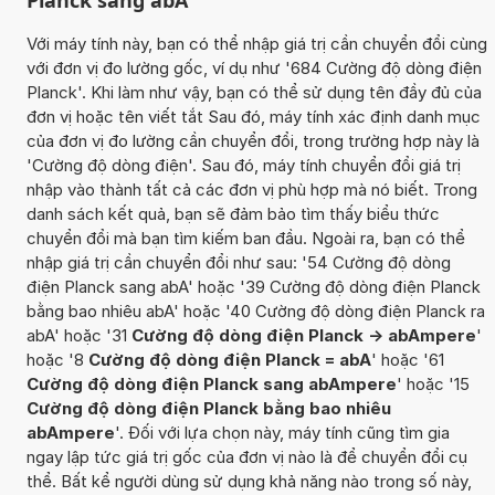
Với máy tính này, bạn có thể nhập giá trị cần chuyển đổi cùng
với đơn vị đo lường gốc, ví dụ như '684 Cường độ dòng điện
Planck'. Khi làm như vậy, bạn có thể sử dụng tên đầy đủ của
đơn vị hoặc tên viết tắt Sau đó, máy tính xác định danh mục
của đơn vị đo lường cần chuyển đổi, trong trường hợp này là
'Cường độ dòng điện'. Sau đó, máy tính chuyển đổi giá trị
nhập vào thành tất cả các đơn vị phù hợp mà nó biết. Trong
danh sách kết quả, bạn sẽ đảm bảo tìm thấy biểu thức
chuyển đổi mà bạn tìm kiếm ban đầu. Ngoài ra, bạn có thể
nhập giá trị cần chuyển đổi như sau: '54 Cường độ dòng
điện Planck sang abA' hoặc '39 Cường độ dòng điện Planck
bằng bao nhiêu abA' hoặc '40 Cường độ dòng điện Planck ra
abA' hoặc '31
Cường độ dòng điện Planck -> abAmpere
'
hoặc '8
Cường độ dòng điện Planck = abA
' hoặc '61
Cường độ dòng điện Planck sang abAmpere
' hoặc '15
Cường độ dòng điện Planck bằng bao nhiêu
abAmpere
'. Đối với lựa chọn này, máy tính cũng tìm gia
ngay lập tức giá trị gốc của đơn vị nào là để chuyển đổi cụ
thể. Bất kể người dùng sử dụng khả năng nào trong số này,