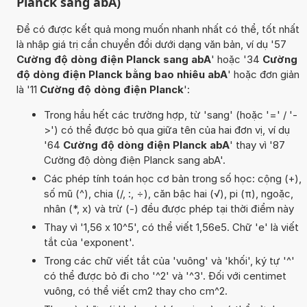
Planck sang abA)
Để có được kết quả mong muốn nhanh nhất có thể, tốt nhất
là nhập giá trị cần chuyển đổi dưới dạng văn bản, ví dụ '57
Cường độ dòng điện Planck sang abA
' hoặc '34
Cường
độ dòng điện Planck bằng bao nhiêu abA
' hoặc đơn giản
là '11
Cường độ dòng điện Planck
':
Trong hầu hết các trường hợp, từ 'sang' (hoặc '=' / '-
>') có thể được bỏ qua giữa tên của hai đơn vị, ví dụ
'64
Cường độ dòng điện Planck abA
' thay vì '87
Cường độ dòng điện Planck sang abA'.
Các phép tính toán học cơ bản trong số học: cộng (+),
số mũ (^), chia (/, :, ÷), căn bậc hai (√), pi (π), ngoặc,
nhân (*, x) và trừ (-) đều được phép tại thời điểm này
Thay vì '1,56 x 10^5', có thể viết 1,56e5. Chữ 'e' là viết
tắt của 'exponent'.
Trong các chữ viết tắt của 'vuông' và 'khối', ký tự '^'
có thể được bỏ đi cho '^2' và '^3'. Đối với centimet
vuông, có thể viết cm2 thay cho cm^2.