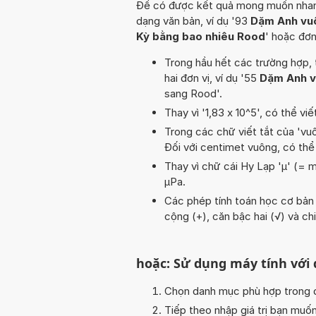
Để có được kết quả mong muốn nhanh n
dạng văn bản, ví dụ '93
Dặm Anh vu
Kỳ bằng bao nhiêu Rood
' hoặc đơn
Trong hầu hết các trường hợp, 
hai đơn vị, ví dụ '55
Dặm Anh v
sang Rood'.
Thay vì '1,83 x 10^5', có thể viế
Trong các chữ viết tắt của 'vuôn
Đối với centimet vuông, có thể
Thay vì chữ cái Hy Lạp 'µ' (= m
µPa.
Các phép tính toán học cơ bản tr
cộng (+), căn bậc hai (√) và chi
hoặc: Sử dụng máy tính với
Chọn danh mục phù hợp trong da
Tiếp theo nhập giá trị bạn muố