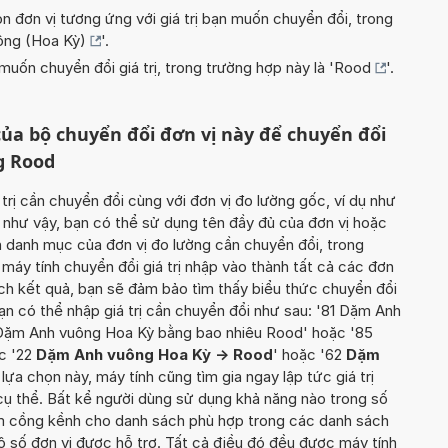
n đơn vị tương ứng với giá trị bạn muốn chuyển đổi, trong
ng (Hoa Kỳ)
'.
uốn chuyển đổi giá trị, trong trường hợp này là '
Rood
'.
ủa bộ chuyển đổi đơn vị này để chuyển đổi
g Rood
 trị cần chuyển đổi cùng với đơn vị đo lường gốc, ví dụ như
 như vậy, bạn có thể sử dụng tên đầy đủ của đơn vị hoặc
nh danh mục của đơn vị đo lường cần chuyển đổi, trong
, máy tính chuyển đổi giá trị nhập vào thành tất cả các đơn
ách kết quả, bạn sẽ đảm bảo tìm thấy biểu thức chuyển đổi
ạn có thể nhập giá trị cần chuyển đổi như sau: '81 Dặm Anh
Dặm Anh vuông Hoa Kỳ bằng bao nhiêu Rood' hoặc '85
c '22
Dặm Anh vuông Hoa Kỳ -> Rood
' hoặc '62
Dặm
i lựa chọn này, máy tính cũng tìm gia ngay lập tức giá trị
cụ thể. Bất kể người dùng sử dụng khả năng nào trong số
iếm cồng kềnh cho danh sách phù hợp trong các danh sách
ô số đơn vị được hỗ trợ. Tất cả điều đó đều được máy tính