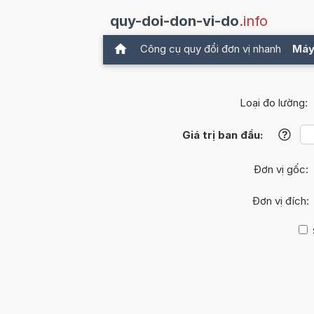
quy-doi-don-vi-do
.info
Công cụ quy đổi đơn vị nhanh
Máy
Loại đo lường:
Giá trị ban đầu:
?
Đơn vị gốc:
Đơn vị đích: