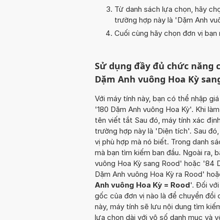
Từ danh sách lựa chọn, hãy chọ
trường hợp này là '
Dặm Anh vuô
Cuối cùng hãy chọn đơn vị bạn m
Sử dụng đầy đủ chức năng c
Dặm Anh vuông Hoa Kỳ san
Với máy tính này, bạn có thể nhập giá
'180 Dặm Anh vuông Hoa Kỳ'. Khi làm
tên viết tắt Sau đó, máy tính xác đị
trường hợp này là 'Diện tích'. Sau đó
vị phù hợp mà nó biết. Trong danh s
mà bạn tìm kiếm ban đầu. Ngoài ra, b
vuông Hoa Kỳ sang Rood' hoặc '84 
Dặm Anh vuông Hoa Kỳ ra Rood' hoặ
Anh vuông Hoa Kỳ = Rood
'. Đối vớ
gốc của đơn vị nào là để chuyển đổi 
này, máy tính sẽ lưu nội dung tìm k
lựa chọn dài với vô số danh mục và v