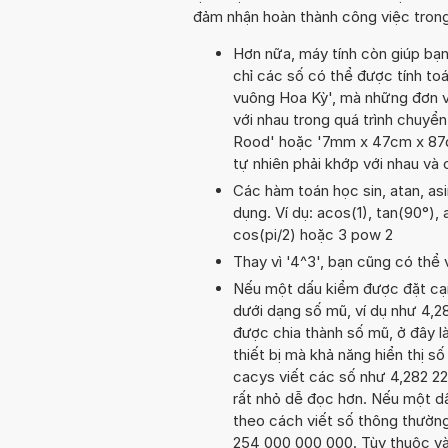
đảm nhận hoàn thành công việc trong
Hơn nữa, máy tính còn giúp bạ
chỉ các số có thể được tính to
vuông Hoa Kỳ', mà những đơn v
với nhau trong quá trình chuy
Rood' hoặc '7mm x 47cm x 87d
tự nhiên phải khớp với nhau và
Các hàm toán học sin, atan, as
dụng. Ví dụ: acos(1), tan(90°), a
cos(pi/2) hoặc 3 pow 2
Thay vì '4^3', bạn cũng có thể 
Nếu một dấu kiểm được đặt cạnh 
dưới dạng số mũ, ví dụ như 4,
được chia thành số mũ, ở đây là
thiết bị mà khả năng hiển thị số
cacys viết các số như 4,282 222
rất nhỏ dễ đọc hơn. Nếu một dấu
theo cách viết số thông thường.
254 000 000 000. Tùy thuộc vào