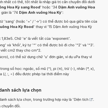
hất có thể, tốt nhất là nhập giá trị cần chuyển đổi dưới
ông Hoa Kỳ sang Rood
' hoặc '34
Dặm Anh vuông Hoa
 giản là '74
Dặm Anh vuông Hoa Kỳ
':
từ 'sang' (hoặc '=' / '->') có thể được bỏ qua giữa tên của
uông Hoa Kỳ Rood
' thay vì '15 Dặm Anh vuông Hoa Kỳ
t 1,83e5. Chữ 'e' là viết tắt của 'exponent'.
g' và 'khối', ký tự '^' có thể được bỏ đi cho '^2' và '^3'.
 viết cm2 thay cho cm^2.
icro), có thể sử dụng chữ 'u' đơn giản, ví dụ uPa thay vì
ong số học: ngoặc, số mũ (^), pi (π), trừ (-), nhân (*, x),
a (/, :, ÷) đều được phép tại thời điểm này
 danh sách lựa chọn
nh sách lựa chọn, trong trường hợp này là '
Diện tích
'.
n chuyển đổi.