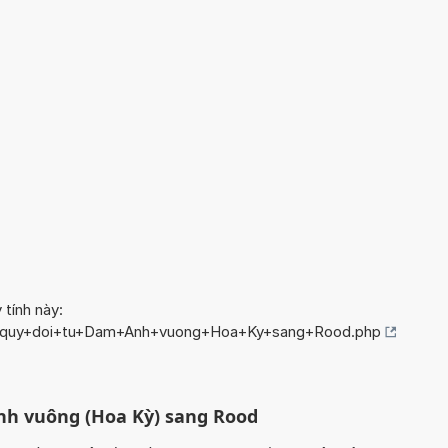
 tính này:
fo/quy+doi+tu+Dam+Anh+vuong+Hoa+Ky+sang+Rood.php
nh vuông (Hoa Kỳ) sang Rood