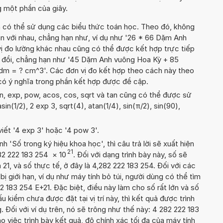
 một phần của giây.
n có thể sử dụng các biểu thức toán học. Theo đó, không
án với nhau, chẳng hạn như, ví dụ như '26 * 66 Dặm Anh
ị đo lường khác nhau cũng có thể được kết hợp trực tiếp
ển đổi, chẳng hạn như '45 Dặm Anh vuông Hoa Kỳ + 85
m = ? cm^3'. Các đơn vị đo kết hợp theo cách này theo
 có ý nghĩa trong phần kết hợp được đề cập.
in, exp, pow, acos, cos, sqrt và tan cũng có thể được sử
sin(1/2), 2 exp 3, sqrt(4), atan(1/4), sin(π/2), sin(90),
viết '4 exp 3' hoặc '4 pow 3'.
'Số trong ký hiệu khoa học', thì câu trả lời sẽ xuất hiện
21
282 222 183 254
×
10
. Đối với dạng trình bày này, số sẽ
 21, và số thực tế, ở đây là 4,282 222 183 254. Đối với các
 bị giới hạn, ví dụ như máy tính bỏ túi, người dùng có thể tìm
 183 254 E+21. Đặc biệt, điều này làm cho số rất lớn và số
 kiểm chưa được đặt tại vị trí này, thì kết quả được trình
 Đối với ví dụ trên, nó sẽ trông như thế này: 4 282 222 183
 việc trình bày kết quả, độ chính xác tối đa của máy tính