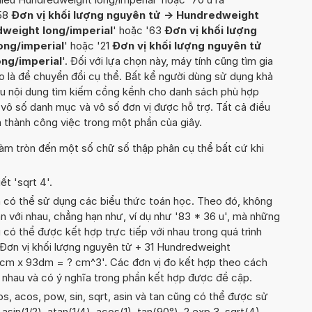
'58
Đơn vị khối lượng nguyên tử -> Hundredweight
dweight long/imperial
' hoặc '63
Đơn vị khối lượng
ong/imperial
' hoặc '21
Đơn vị khối lượng nguyên tử
ng/imperial
'. Đối với lựa chọn này, máy tính cũng tìm gia
ào là để chuyển đổi cụ thể. Bất kể người dùng sử dụng khả
lưu nội dung tìm kiếm cồng kềnh cho danh sách phù hợp
 vô số danh mục và vô số đơn vị được hỗ trợ. Tất cả điều
thành công việc trong một phần của giây.
àm tròn đến một số chữ số thập phân cụ thể bất cứ khi
ết 'sqrt 4'.
n có thể sử dụng các biểu thức toán học. Theo đó, không
n với nhau, chẳng hạn như, ví dụ như '83 * 36 u', mà những
 có thể được kết hợp trực tiếp với nhau trong quá trình
 Đơn vị khối lượng nguyên tử + 31 Hundredweight
1cm x 93dm = ? cm^3'. Các đơn vị đo kết hợp theo cách
i nhau và có ý nghĩa trong phần kết hợp được đề cập.
s, acos, pow, sin, sqrt, asin và tan cũng có thể được sử
asin(1/2), atan(1/4), acos(1), tan(90°), 2 exp 3, sqrt(4),