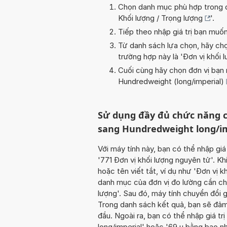
Chọn danh mục phù hợp trong da
Khối lượng / Trọng lượng
'.
Tiếp theo nhập giá trị bạn muố
Từ danh sách lựa chọn, hãy chọ
trường hợp này là '
Đơn vị khối 
Cuối cùng hãy chọn đơn vị bạn m
Hundredweight (long/imperial)
Sử dụng đầy đủ chức năng c
sang Hundredweight long/i
Với máy tính này, bạn có thể nhập giá
'771 Đơn vị khối lượng nguyên tử'. Kh
hoặc tên viết tắt, ví dụ như 'Đơn vị 
danh mục của đơn vị đo lường cần chu
lượng'. Sau đó, máy tính chuyển đổi g
Trong danh sách kết quả, bạn sẽ đảm
đầu. Ngoài ra, bạn có thể nhập giá t
long/imperial' hoặc '69 u bằng bao n