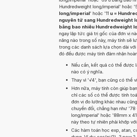
Hundredweight long/imperial' hoặc 
long/imperial
' hoặc '11
u = Hundre
nguyên tử sang Hundredweight l
bằng bao nhiêu Hundredweight lo
ngay lập tức giá trị gốc của đơn vị n
năng nào trong số này, máy tính sẽ 
trong các danh sách lựa chọn dài với
đó đều được máy tính đảm nhận hoàn 
Nếu cần, kết quả có thể được l
nào có ý nghĩa.
Thay vì '√4', bạn cũng có thể vi
Hơn nữa, máy tính còn giúp bạ
chỉ các số có thể được tính toá
đơn vị đo lường khác nhau cũng
chuyển đổi, chẳng hạn như '78
long/imperial' hoặc '88mm x 4
này theo tự nhiên phải khớp vớ
Các hàm toán học exp, atan, co
dụng. Ví dụ: cos(pi/2), 3 pow 2, 