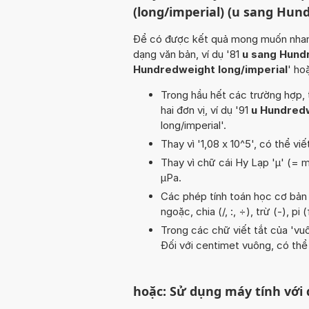
(long/imperial) (u sang Hun
Để có được kết quả mong muốn nhanh n
dạng văn bản, ví dụ '81
u sang Hund
Hundredweight long/imperial
' ho
Trong hầu hết các trường hợp, 
hai đơn vị, ví dụ '91
u Hundredw
long/imperial'.
Thay vì '1,08 x 10^5', có thể viế
Thay vì chữ cái Hy Lạp 'µ' (= m
µPa.
Các phép tính toán học cơ bản t
ngoặc, chia (/, :, ÷), trừ (-), 
Trong các chữ viết tắt của 'vuôn
Đối với centimet vuông, có thể
hoặc: Sử dụng máy tính với