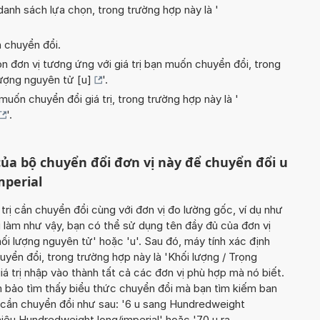
nh sách lựa chọn, trong trường hợp này là '
n chuyển đổi.
n đơn vị tương ứng với giá trị bạn muốn chuyển đổi, trong
lượng nguyên tử [u]
'.
uốn chuyển đổi giá trị, trong trường hợp này là '
'.
ủa bộ chuyển đổi đơn vị này để chuyển đổi u
mperial
 trị cần chuyển đổi cùng với đơn vị đo lường gốc, ví dụ như
i làm như vậy, bạn có thể sử dụng tên đầy đủ của đơn vị
khối lượng nguyên tử' hoặc 'u'. Sau đó, máy tính xác định
yển đổi, trong trường hợp này là 'Khối lượng / Trọng
iá trị nhập vào thành tất cả các đơn vị phù hợp mà nó biết.
 bảo tìm thấy biểu thức chuyển đổi mà bạn tìm kiếm ban
rị cần chuyển đổi như sau: '6 u sang Hundredweight
hiêu Hundredweight long/imperial' hoặc '70 u ra