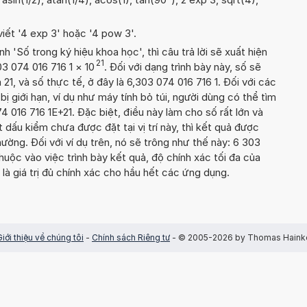
viết '4 exp 3' hoặc '4 pow 3'.
'Số trong ký hiệu khoa học', thì câu trả lời sẽ xuất hiện
21
03 074 016 716 1
×
10
. Đối với dạng trình bày này, số sẽ
21, và số thực tế, ở đây là 6,303 074 016 716 1. Đối với các
 bị giới hạn, ví dụ như máy tính bỏ túi, người dùng có thể tìm
 016 716 1E+21. Đặc biệt, điều này làm cho số rất lớn và
dấu kiểm chưa được đặt tại vị trí này, thì kết quả được
hường. Đối với ví dụ trên, nó sẽ trông như thế này: 6 303
uộc vào việc trình bày kết quả, độ chính xác tối đa của
 là giá trị đủ chính xác cho hầu hết các ứng dụng.
Giới thiệu về chúng tôi
-
Chính sách Riêng tư
- © 2005-2026 by Thomas Haink