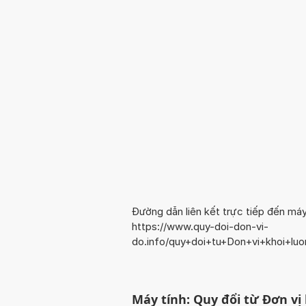
Đường dẫn liên kết trực tiếp đến máy
https://www.quy-doi-don-vi-
do.info/quy+doi+tu+Don+vi+khoi+lu
Máy tính: Quy đổi từ Đơn v