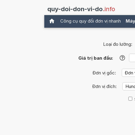
quy-doi-don-vi-do
.info
Công cụ quy đổi đơn vị nhanh
Máy
Loại đo lường:
Giá trị ban đầu:
?
Đơn vị gốc:
Đơn vị đích: