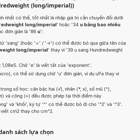
dredweight (long/imperial))
hất có thể, tốt nhất là nhập giá trị cần chuyển đổi dưới
redweight long/imperial
' hoặc '34
u bằng bao nhiêu
ặc đơn giản là '86
u
':
từ 'sang' (hoặc '=' / '->') có thể được bỏ qua giữa tên của
eight long/imperial
' thay vì '39 u sang Hundredweight
t 1,08e5. Chữ 'e' là viết tắt của 'exponent'.
icro), có thể sử dụng chữ 'u' đơn giản, ví dụ uPa thay vì
rong số học: căn bậc hai (√), nhân (*, x), số mũ (^),
pi (π) và cộng (+) đều được phép tại thời điểm này
g' và 'khối', ký tự '^' có thể được bỏ đi cho '^2' và '^3'.
 viết cm2 thay cho cm^2.
 danh sách lựa chọn