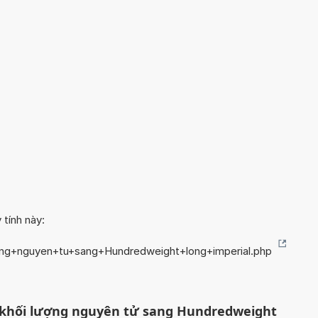
 tính này:
ong+nguyen+tu+sang+Hundredweight+long+imperial.php
ị khối lượng nguyên tử sang Hundredweight