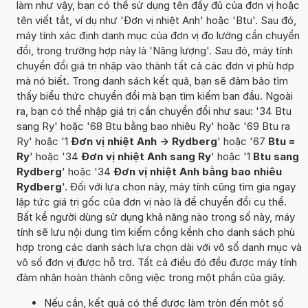
làm như vậy, bạn có thể sử dụng tên đầy đủ của đơn vị hoặc
tên viết tắt, ví dụ như 'Đơn vị nhiệt Anh' hoặc 'Btu'. Sau đó,
máy tính xác định danh mục của đơn vị đo lường cần chuyển
đổi, trong trường hợp này là 'Năng lượng'. Sau đó, máy tính
chuyển đổi giá trị nhập vào thành tất cả các đơn vị phù hợp
mà nó biết. Trong danh sách kết quả, bạn sẽ đảm bảo tìm
thấy biểu thức chuyển đổi mà bạn tìm kiếm ban đầu. Ngoài
ra, bạn có thể nhập giá trị cần chuyển đổi như sau: '34 Btu
sang Ry' hoặc '68 Btu bằng bao nhiêu Ry' hoặc '69 Btu ra
Ry' hoặc '1
Đơn vị nhiệt Anh -> Rydberg
' hoặc '67
Btu =
Ry
' hoặc '34
Đơn vị nhiệt Anh sang Ry
' hoặc '1
Btu sang
Rydberg
' hoặc '34
Đơn vị nhiệt Anh bằng bao nhiêu
Rydberg
'. Đối với lựa chọn này, máy tính cũng tìm gia ngay
lập tức giá trị gốc của đơn vị nào là để chuyển đổi cụ thể.
Bất kể người dùng sử dụng khả năng nào trong số này, máy
tính sẽ lưu nội dung tìm kiếm cồng kềnh cho danh sách phù
hợp trong các danh sách lựa chọn dài với vô số danh mục và
vô số đơn vị được hỗ trợ. Tất cả điều đó đều được máy tính
đảm nhận hoàn thành công việc trong một phần của giây.
Nếu cần, kết quả có thể được làm tròn đến một số