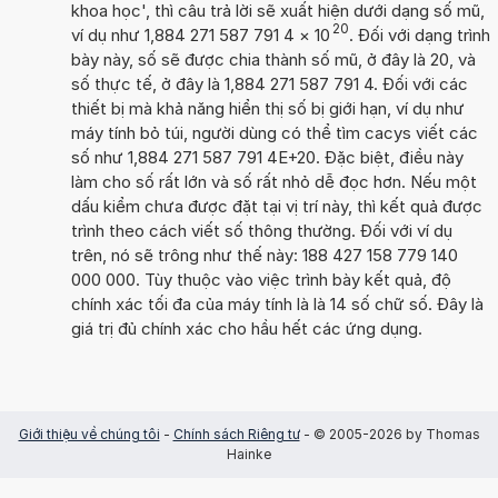
khoa học', thì câu trả lời sẽ xuất hiện dưới dạng số mũ,
20
ví dụ như 1,884 271 587 791 4
×
10
. Đối với dạng trình
bày này, số sẽ được chia thành số mũ, ở đây là 20, và
số thực tế, ở đây là 1,884 271 587 791 4. Đối với các
thiết bị mà khả năng hiển thị số bị giới hạn, ví dụ như
máy tính bỏ túi, người dùng có thể tìm cacys viết các
số như 1,884 271 587 791 4E+20. Đặc biệt, điều này
làm cho số rất lớn và số rất nhỏ dễ đọc hơn. Nếu một
dấu kiểm chưa được đặt tại vị trí này, thì kết quả được
trình theo cách viết số thông thường. Đối với ví dụ
trên, nó sẽ trông như thế này: 188 427 158 779 140
000 000. Tùy thuộc vào việc trình bày kết quả, độ
chính xác tối đa của máy tính là là 14 số chữ số. Đây là
giá trị đủ chính xác cho hầu hết các ứng dụng.
Giới thiệu về chúng tôi
-
Chính sách Riêng tư
- © 2005-2026 by Thomas
Hainke