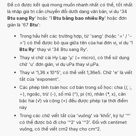
Để có được kết quả mong muốn nhanh nhất có thể, tốt nhất
là nhập giá trị cần chuyển đổi dưới dạng văn bản, ví dụ '34
Btu sang Ry
' hoặc '1
Btu bằng bao nhiêu Ry
' hoặc đơn
giản là '67
Btu
':
Trong hầu hết các trường hợp, từ 'sang' (hoặc '=' / '-
>') có thể được bỏ qua giữa tên của hai đơn vị, ví dụ '1
Btu Ry
' thay vì '34 Btu sang Ry'.
Thay vì chữ cái Hy Lạp 'µ' (= micro), có thể sử dụng
chữ 'u' đơn giản, ví dụ uPa thay vì µPa.
Thay vì '1,36 x 10^5', có thể viết 1,36e5. Chữ 'e' là viết
tắt của 'exponent'.
Các phép tính toán học cơ bản trong số học: chia (/, :,
÷), ngoặc, trừ (-), số mũ (^), pi (π), nhân (*, x), căn
bậc hai (√) và cộng (+) đều được phép tại thời điểm
này
Trong các chữ viết tắt của 'vuông' và 'khối', ký tự '^'
có thể được bỏ đi cho '^2' và '^3'. Đối với centimet
vuông, có thể viết cm2 thay cho cm^2.