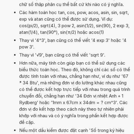
chữ số thập phân cụ thể bất cứ khi nào có ý nghĩa.
Các hàm toán học tan, cos, pow, acos, asin, sin, sqrt,
exp và atan cũng có thể được sử dụng. Ví dụ:
cos(pi/2), sqrt(4), 3 pow 2, asin(1/2), sin(90), 2 exp 3,
atan(1/4), tan(90°), sin(π/2) hoặc acos(1)
Thay vì '4^3', bạn cũng có thể viết '4 exp 3' hoặc '4
pow 3'.
Thay vì '√9', bạn cũng có thể viết 'sqrt 9'.
Hơn nữa, máy tính còn giúp bạn có thể sử dụng các
biểu thức toán học. Theo đó, không chỉ các số có thể
được tính toán với nhau, chẳng hạn như, ví dụ như '67
* 34 Btu', mà những đơn vị đo lường khác nhau cũng
có thể được kết hợp trực tiếp với nhau trong quá trình
chuyển đổi, chẳng hạn như '34 Đơn vị nhiệt Anh + 1
Rydberg' hoặc '1mm x 67cm x 34dm = ? cm^3'. Các
đơn vị đo kết hợp theo cách này theo tự nhiên phải
khớp với nhau và có ý nghĩa trong phần kết hợp được
đề cập.
Nếu một dấu kiểm được đặt cạnh 'Số trong ký hiệu