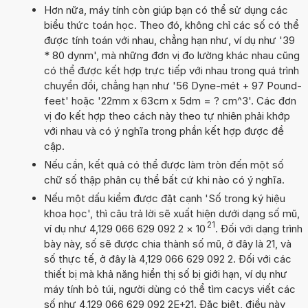
Hơn nữa, máy tính còn giúp bạn có thể sử dụng các
biểu thức toán học. Theo đó, không chỉ các số có thể
được tính toán với nhau, chẳng hạn như, ví dụ như '39
* 80 dynm', mà những đơn vị đo lường khác nhau cũng
có thể được kết hợp trực tiếp với nhau trong quá trình
chuyển đổi, chẳng hạn như '56 Dyne-mét + 97 Pound-
feet' hoặc '22mm x 63cm x 5dm = ? cm^3'. Các đơn
vị đo kết hợp theo cách này theo tự nhiên phải khớp
với nhau và có ý nghĩa trong phần kết hợp được đề
cập.
Nếu cần, kết quả có thể được làm tròn đến một số
chữ số thập phân cụ thể bất cứ khi nào có ý nghĩa.
Nếu một dấu kiểm được đặt cạnh 'Số trong ký hiệu
khoa học', thì câu trả lời sẽ xuất hiện dưới dạng số mũ,
21
ví dụ như 4,129 066 629 092 2
×
10
. Đối với dạng trình
bày này, số sẽ được chia thành số mũ, ở đây là 21, và
số thực tế, ở đây là 4,129 066 629 092 2. Đối với các
thiết bị mà khả năng hiển thị số bị giới hạn, ví dụ như
máy tính bỏ túi, người dùng có thể tìm cacys viết các
số như 4,129 066 629 092 2E+21. Đặc biệt, điều này