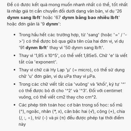
Để có được kết quả mong muốn nhanh nhất có thể, tốt nhất
là nhập giá trị cần chuyển đổi dưới dạng văn bản, ví dụ '26
dynm sang lbft
' hoặc '67
dynm bằng bao nhiêu lbft
'
hoặc đơn giản là '9
dynm
':
Trong hầu hết các trường hợp, từ 'sang' (hoặc '=' / '-
>') có thể được bỏ qua giữa tên của hai đơn vị, ví dụ
'91
dynm lbft
' thay vì '50 dynm sang lbft'.
Thay vì '1,85 x 10^5', có thể viết 1,85e5. Chữ 'e' là viết
tắt của 'exponent'.
Thay vì chữ cái Hy Lạp 'µ' (= micro), có thể sử dụng
chữ 'u' đơn giản, ví dụ uPa thay vì µPa.
Trong các chữ viết tắt của 'vuông' và 'khối', ký tự '^'
có thể được bỏ đi cho '^2' và '^3'. Đối với centimet
vuông, có thể viết cm2 thay cho cm^2.
Các phép tính toán học cơ bản trong số học: số mũ
(^), ngoặc, nhân (*, x), căn bậc hai (√), cộng (+), chia
(/, :, ÷), trừ (-) và pi (π) đều được phép tại thời điểm
này