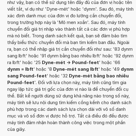
như vậy, bạn có thể sử dụng tên đầy đủ của đơn vị hoặc tên
viết tắt, ví dụ như 'Dyne-mét' hoặc 'dynm'. Sau đó, máy tính
xác định danh mục của đơn vị đo lường cần chuyển đổi,
trong trường hợp này là 'Mô men xoắn'. Sau đó, máy tính
chuyển đổi giá trị nhập vào thành tất cả các đơn vị phù hợp
mà nó biết. Trong danh sách kết quả, bạn sẽ đảm bảo tìm
thấy biểu thức chuyển đổi mà bạn tìm kiếm ban đầu. Ngoài
ra, bạn có thể nhập giá trị cần chuyển đổi như sau: '83 dynm
sang lbft' hoặc '91 dynm bằng bao nhiêu lbft' hoặc '92 dynm
ra lbft' hoặc '25
Dyne-mét -> Pound-feet
' hoặc '66
dynm = lbft
' hoặc '8
Dyne-mét sang lbft
' hoặc '49
dynm
sang Pound-feet
' hoặc '32
Dyne-mét bằng bao nhiêu
Pound-feet
'. Đối với lựa chọn này, máy tính cũng tìm gia
ngay lập tức giá trị gốc của đơn vị nào là để chuyển đổi cụ
thể. Bất kể người dùng sử dụng khả năng nào trong số này,
máy tính sẽ lưu nội dung tìm kiếm cồng kềnh cho danh sách
phù hợp trong các danh sách lựa chọn dài với vô số danh
mục và vô số đơn vị được hỗ trợ. Tất cả điều đó đều được
máy tính đảm nhận hoàn thành công việc trong một phần
của giây.