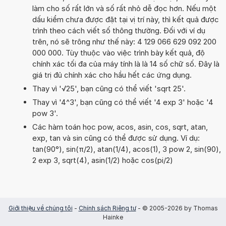
làm cho số rất lớn và số rất nhỏ dễ đọc hơn. Nếu một
dấu kiểm chưa được đặt tại vị trí này, thì kết quả được
trình theo cách viết số thông thường. Đối với ví dụ
trên, nó sẽ trông như thế này: 4 129 066 629 092 200
000 000. Tùy thuộc vào việc trình bày kết quả, độ
chính xác tối đa của máy tính là là 14 số chữ số. Đây là
giá trị đủ chính xác cho hầu hết các ứng dụng.
Thay vì '√25', bạn cũng có thể viết 'sqrt 25'.
Thay vì '4^3', bạn cũng có thể viết '4 exp 3' hoặc '4
pow 3'.
Các hàm toán học pow, acos, asin, cos, sqrt, atan,
exp, tan và sin cũng có thể được sử dụng. Ví dụ:
tan(90°), sin(π/2), atan(1/4), acos(1), 3 pow 2, sin(90),
2 exp 3, sqrt(4), asin(1/2) hoặc cos(pi/2)
Giới thiệu về chúng tôi
-
Chính sách Riêng tư
- © 2005-2026 by Thomas
Hainke