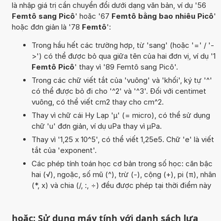
là nhập giá trị cần chuyển đổi dưới dạng văn bản, ví dụ '56
Femtô sang Picô
' hoặc '67
Femtô bằng bao nhiêu Picô
'
hoặc đơn giản là '78
Femtô
':
Trong hầu hết các trường hợp, từ 'sang' (hoặc '=' / '-
>') có thể được bỏ qua giữa tên của hai đơn vị, ví dụ '1
Femtô Picô
' thay vì '89 Femtô sang Picô'.
Trong các chữ viết tắt của 'vuông' và 'khối', ký tự '^'
có thể được bỏ đi cho '^2' và '^3'. Đối với centimet
vuông, có thể viết cm2 thay cho cm^2.
Thay vì chữ cái Hy Lạp 'µ' (= micro), có thể sử dụng
chữ 'u' đơn giản, ví dụ uPa thay vì µPa.
Thay vì '1,25 x 10^5', có thể viết 1,25e5. Chữ 'e' là viết
tắt của 'exponent'.
Các phép tính toán học cơ bản trong số học: căn bậc
hai (√), ngoặc, số mũ (^), trừ (-), cộng (+), pi (π), nhân
(*, x) và chia (/, :, ÷) đều được phép tại thời điểm này
hoặc: Sử dụng máy tính với danh sách lựa