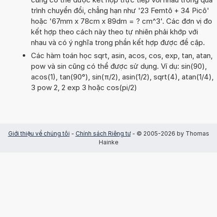
trình chuyển đổi, chẳng hạn như '23 Femtô + 34 Picô'
hoặc '67mm x 78cm x 89dm = ? cm^3'. Các đơn vị đo
kết hợp theo cách này theo tự nhiên phải khớp với
nhau và có ý nghĩa trong phần kết hợp được đề cập.
Các hàm toán học sqrt, asin, acos, cos, exp, tan, atan,
pow và sin cũng có thể được sử dụng. Ví dụ: sin(90),
acos(1), tan(90°), sin(π/2), asin(1/2), sqrt(4), atan(1/4),
3 pow 2, 2 exp 3 hoặc cos(pi/2)
Giới thiệu về chúng tôi
-
Chính sách Riêng tư
- © 2005-2026 by Thomas
Hainke