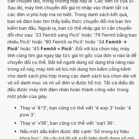
cần chuyển đổi, trong trường hợp này là 'Các tiền tố của SI'.
Sau đó, máy tính chuyển đổi giá trị nhập vào thành tất cả
các đơn vị phù hợp mà nó biết. Trong danh sách kết quả,
bạn sẽ đảm bảo tìm thấy biểu thức chuyển đổi mà bạn tìm
kiếm ban đầu. Ngoài ra, bạn có thể nhập giá trị cần chuyển
đổi như sau: '23 Femtô sang Picô' hoặc '79 Femtô bằng bao
nhiêu Picô' hoặc '80 Femtô ra Picô' hoặc '34
Femtô ->
Picô
' hoặc '45
Femtô = Picô
'. Đối với lựa chọn này, máy
tính cũng tìm gia ngay lập tức giá trị gốc của đơn vị nào là để
chuyển đổi cụ thể. Bất kể người dùng sử dụng khả năng nào
trong số này, máy tính sẽ lưu nội dung tìm kiếm cồng kềnh
cho danh sách phù hợp trong các danh sách lựa chọn dài với
vô số danh mục và vô số đơn vị được hỗ trợ. Tất cả điều đó
đều được máy tính đảm nhận hoàn thành công việc trong
một phần của giây.
Thay vì '4^3', bạn cũng có thể viết '4 exp 3' hoặc '4
pow 3'.
Thay vì '√36', bạn cũng có thể viết 'sqrt 36'.
Nếu một dấu kiểm được đặt cạnh 'Số trong ký hiệu
khoa học', thì câu trả lời sẽ xuất hiện dưới dạng số mũ,