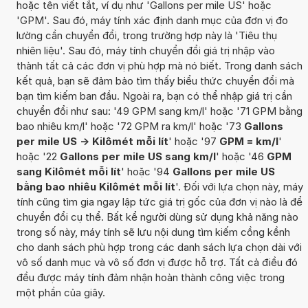
hoặc tên viết tắt, ví dụ như 'Gallons per mile US' hoặc
'GPM'. Sau đó, máy tính xác định danh mục của đơn vị đo
lường cần chuyển đổi, trong trường hợp này là 'Tiêu thụ
nhiên liệu'. Sau đó, máy tính chuyển đổi giá trị nhập vào
thành tất cả các đơn vị phù hợp mà nó biết. Trong danh sách
kết quả, bạn sẽ đảm bảo tìm thấy biểu thức chuyển đổi mà
bạn tìm kiếm ban đầu. Ngoài ra, bạn có thể nhập giá trị cần
chuyển đổi như sau: '49 GPM sang km/l' hoặc '71 GPM bằng
bao nhiêu km/l' hoặc '72 GPM ra km/l' hoặc '73
Gallons
per mile US -> Kilômét mỗi lít
' hoặc '97
GPM = km/l
'
hoặc '22
Gallons per mile US sang km/l
' hoặc '46
GPM
sang Kilômét mỗi lít
' hoặc '94
Gallons per mile US
bằng bao nhiêu Kilômét mỗi lít
'. Đối với lựa chọn này, máy
tính cũng tìm gia ngay lập tức giá trị gốc của đơn vị nào là để
chuyển đổi cụ thể. Bất kể người dùng sử dụng khả năng nào
trong số này, máy tính sẽ lưu nội dung tìm kiếm cồng kềnh
cho danh sách phù hợp trong các danh sách lựa chọn dài với
vô số danh mục và vô số đơn vị được hỗ trợ. Tất cả điều đó
đều được máy tính đảm nhận hoàn thành công việc trong
một phần của giây.