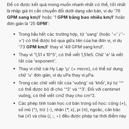
Để có được kết quả mong muốn nhanh nhất có thể, tốt nhất
là nhập giá trị cần chuyển đổi dưới dạng văn bản, ví dụ '76
GPM sang km/l
' hoặc '1
GPM bằng bao nhiêu km/l
' hoặc
đơn giản là '25
GPM
':
Trong hầu hết các trường hợp, từ 'sang' (hoặc '=' / '-
>') có thể được bỏ qua giữa tên của hai đơn vị, ví dụ
'73
GPM km/l
' thay vì '49 GPM sang km/l'.
Thay vì '1,51 x 10^5', có thể viết 1,51e5. Chữ 'e' là viết
tắt của 'exponent'.
Thay vì chữ cái Hy Lạp 'µ' (= micro), có thể sử dụng
chữ 'u' đơn giản, ví dụ uPa thay vì µPa.
Trong các chữ viết tắt của 'vuông' và 'khối', ký tự '^'
có thể được bỏ đi cho '^2' và '^3'. Đối với centimet
vuông, có thể viết cm2 thay cho cm^2.
Các phép tính toán học cơ bản trong số học: cộng (+),
số mũ (^), trừ (-), nhân (*, x), pi (π), ngoặc, căn bậc
hai (√) và chia (/, :, ÷) đều được phép tại thời điểm này