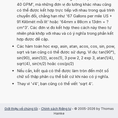
40 GPM', mà những đơn vị đo lường khác nhau cũng
có thể được kết hợp trực tiếp với nhau trong quá trình
chuyển đổi, chẳng hạn như '67 Gallons per mile US +
91 Kilômét mỗi lít' hoặc '64mm x 88cm x 13dm = ?
cm^3'. Các đơn vị đo kết hợp theo cách này theo tự
nhiên phải khớp với nhau và có ý nghĩa trong phần kết
hợp được đề cập.
Các hàm toán học exp, asin, atan, acos, cos, sin, pow,
sqrt và tan cũng có thể được sử dụng. Ví dụ: tan(90°),
sin(90), asin(1/2), acos(1), 3 pow 2, 2 exp 3, atan(1/4),
sqrt(4), sin(π/2) hoặc cos(pi/2)
Nếu cần, kết quả có thể được làm tròn đến một số
chữ số thập phân cụ thể bất cứ khi nào có ý nghĩa.
Thay vì '√4', bạn cũng có thể viết 'sqrt 4'.
Giới thiệu về chúng tôi
-
Chính sách Riêng tư
- © 2005-2026 by Thomas
Hainke