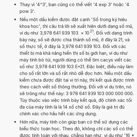
Thay vì '4^3', bạn cũng có thể viết '4 exp 3' hoặc '4
pow 3'.
Nếu một dấu kiểm được đặt cạnh 'Số trong ký hiệu
khoa học', thì câu trả lời sẽ xuất hiện dưới dạng số mũ,
21
ví dụ như 3,978 641 939 103
×
10
. Đối với dạng trình
bày này, số sẽ được chia thành số mũ, ở đây là 21, và
số thực tế, ở đây là 3,978 641 939 103. Đối với các
thiết bị mà khả năng hiển thị số bị giới hạn, ví dụ như
máy tính bỏ túi, người dùng có thể tìm cacys viết các
số như 3,978 641 939 103 E+21. Đặc biệt, điều này làm
cho số rất lớn và số rất nhỏ dễ đọc hơn. Nếu một dấu
kiểm chưa được đặt tại vị trí này, thì kết quả được trình
theo cách viết số thông thường. Đối với ví dụ trên, nó
sẽ trông như thế này: 3 978 641 939 103 000 000 000.
Tùy thuộc vào việc trình bày kết quả, độ chính xác tối
đa của máy tính là là 14 số chữ số. Đây là giá trị đủ
chính xác cho hầu hết các ứng dụng.
Hơn nữa, máy tính còn giúp bạn có thể sử dụng các
biểu thức toán học. Theo đó, không chỉ các số có thể
được tính toán với nhau, chẳng hạn như, ví dụ như '16 *