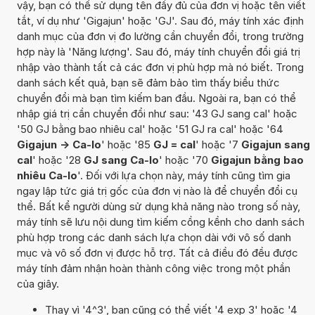
vậy, bạn có thể sử dụng tên đầy đủ của đơn vị hoặc tên viết
tắt, ví dụ như 'Gigajun' hoặc 'GJ'. Sau đó, máy tính xác định
danh mục của đơn vị đo lường cần chuyển đổi, trong trường
hợp này là 'Năng lượng'. Sau đó, máy tính chuyển đổi giá trị
nhập vào thành tất cả các đơn vị phù hợp mà nó biết. Trong
danh sách kết quả, bạn sẽ đảm bảo tìm thấy biểu thức
chuyển đổi mà bạn tìm kiếm ban đầu. Ngoài ra, bạn có thể
nhập giá trị cần chuyển đổi như sau: '43 GJ sang cal' hoặc
'50 GJ bằng bao nhiêu cal' hoặc '51 GJ ra cal' hoặc '64
Gigajun -> Ca-lo
' hoặc '85
GJ = cal
' hoặc '7
Gigajun sang
cal
' hoặc '28
GJ sang Ca-lo
' hoặc '70
Gigajun bằng bao
nhiêu Ca-lo
'. Đối với lựa chọn này, máy tính cũng tìm gia
ngay lập tức giá trị gốc của đơn vị nào là để chuyển đổi cụ
thể. Bất kể người dùng sử dụng khả năng nào trong số này,
máy tính sẽ lưu nội dung tìm kiếm cồng kềnh cho danh sách
phù hợp trong các danh sách lựa chọn dài với vô số danh
mục và vô số đơn vị được hỗ trợ. Tất cả điều đó đều được
máy tính đảm nhận hoàn thành công việc trong một phần
của giây.
Thay vì '4^3', bạn cũng có thể viết '4 exp 3' hoặc '4