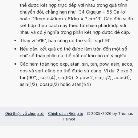
thể được kết hợp trực tiếp với nhau trong quá trình
chuyển đổi, chẳng hạn như '34 Gigajun + 55 Ca-lo'
hoặc '19mm x 40cm x 61dm = ? cm^3'. Các đơn vị đo
kết hợp theo cách này theo tự nhiên phải khớp với
nhau và có ý nghĩa trong phần kết hợp được đề cập.
Thay vì '√16', bạn cũng có thể viết 'sqrt 16'.
Nếu cần, kết quả có thể được làm tròn đến một số
chữ số thập phân cụ thể bất cứ khi nào có ý nghĩa.
Các hàm toán học exp, atan, sin, tan, pow, asin, acos,
cos và sqrt cũng có thể được sử dụng. Ví dụ: 2 exp 3,
tan(90°), sqrt(4), sin(90), 3 pow 2, sin(π/2), acos(1),
asin(1/2), cos(pi/2) hoặc atan(1/4)
Giới thiệu về chúng tôi
-
Chính sách Riêng tư
- © 2005-2026 by Thomas
Hainke