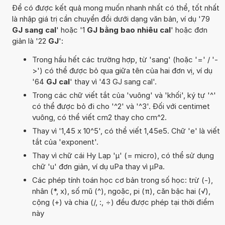
Để có được kết quả mong muốn nhanh nhất có thể, tốt nhất
là nhập giá trị cần chuyển đổi dưới dạng văn bản, ví dụ '79
GJ sang cal
' hoặc '1
GJ bằng bao nhiêu cal
' hoặc đơn
giản là '22
GJ
':
Trong hầu hết các trường hợp, từ 'sang' (hoặc '=' / '-
>') có thể được bỏ qua giữa tên của hai đơn vị, ví dụ
'64
GJ cal
' thay vì '43 GJ sang cal'.
Trong các chữ viết tắt của 'vuông' và 'khối', ký tự '^'
có thể được bỏ đi cho '^2' và '^3'. Đối với centimet
vuông, có thể viết cm2 thay cho cm^2.
Thay vì '1,45 x 10^5', có thể viết 1,45e5. Chữ 'e' là viết
tắt của 'exponent'.
Thay vì chữ cái Hy Lạp 'µ' (= micro), có thể sử dụng
chữ 'u' đơn giản, ví dụ uPa thay vì µPa.
Các phép tính toán học cơ bản trong số học: trừ (-),
nhân (*, x), số mũ (^), ngoặc, pi (π), căn bậc hai (√),
cộng (+) và chia (/, :, ÷) đều được phép tại thời điểm
này