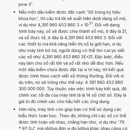
pow 3'.
Nếu một dấu kiểm được đặt cạnh 'Số trong ký hiệu
khoa học', thì câu trả lời sẽ xuất hiện dưới dạng số mũ,
21
ví dụ như 4,391 960 453 860 3
×
10
. Đối với dạng
trình bày này, số sẽ được chia thành số mũ, ở đây là 21,
và số thực tế, ở đây là 4,391 960 453 860 3. Đối với
các thiết bị mà khả năng hiển thị số bị giới hạn, ví dụ
như máy tính bỏ túi, người dùng có thể tìm cacys viết
các số như 4,391 960 453 860 3E+21. Đặc biệt, điều
này làm cho số rất lớn và số rất nhỏ dễ đọc hơn. Nếu
một dấu kiểm chưa được đặt tại vị trí này, thì kết quả
được trình theo cách viết số thông thường. Đối với ví
dụ trên, nó sẽ trông như thế này: 4 391 960 453 860
300 000 000. Tùy thuộc vào việc trình bày kết quả, độ
chính xác tối đa của máy tính là là 14 số chữ số. Đây là
giá trị đủ chính xác cho hầu hết các ứng dụng.
Hơn nữa, máy tính còn giúp bạn có thể sử dụng các
biểu thức toán học. Theo đó, không chỉ các số có thể
được tính toán với nhau, chẳng hạn như, ví dụ như '76
* 97 GJ', mà những đơn vị đo lường khác nhau cũng có