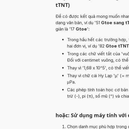
tTNT)
Để có được kết quả mong muốn nhanh n
dạng văn bản, ví dụ '51
Gtoe sang t
giản là '17
Gtoe
':
Trong hầu hết các trường hợp, 
hai đơn vị, ví dụ '82
Gtoe tTN
Trong các chữ viết tắt của 'vuôn
Đối với centimet vuông, có thể
Thay vì '1,68 x 10^5', có thể viế
Thay vì chữ cái Hy Lạp 'µ' (= m
µPa.
Các phép tính toán học cơ bản t
trừ (-), pi (π), số mũ (^) và chi
hoặc: Sử dụng máy tính với
Chọn danh mục phù hợp trong da