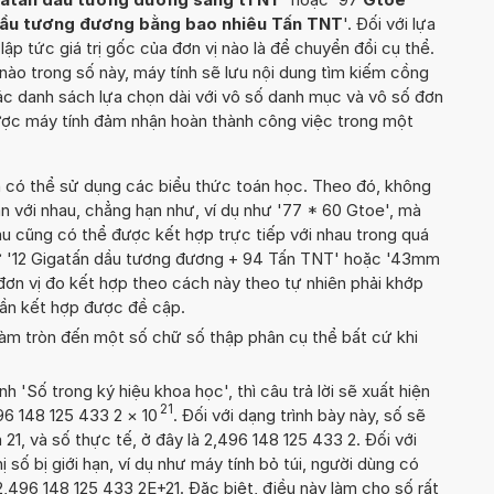
dầu tương đương bằng bao nhiêu Tấn TNT
'. Đối với lựa
lập tức giá trị gốc của đơn vị nào là để chuyển đổi cụ thể.
ào trong số này, máy tính sẽ lưu nội dung tìm kiếm cồng
c danh sách lựa chọn dài với vô số danh mục và vô số đơn
được máy tính đảm nhận hoàn thành công việc trong một
n có thể sử dụng các biểu thức toán học. Theo đó, không
án với nhau, chẳng hạn như, ví dụ như '77 * 60 Gtoe', mà
u cũng có thể được kết hợp trực tiếp với nhau trong quá
hư '12 Gigatấn dầu tương đương + 94 Tấn TNT' hoặc '43mm
ơn vị đo kết hợp theo cách này theo tự nhiên phải khớp
hần kết hợp được đề cập.
àm tròn đến một số chữ số thập phân cụ thể bất cứ khi
'Số trong ký hiệu khoa học', thì câu trả lời sẽ xuất hiện
21
96 148 125 433 2
×
10
. Đối với dạng trình bày này, số sẽ
 21, và số thực tế, ở đây là 2,496 148 125 433 2. Đối với
ị số bị giới hạn, ví dụ như máy tính bỏ túi, người dùng có
2,496 148 125 433 2E+21. Đặc biệt, điều này làm cho số rất