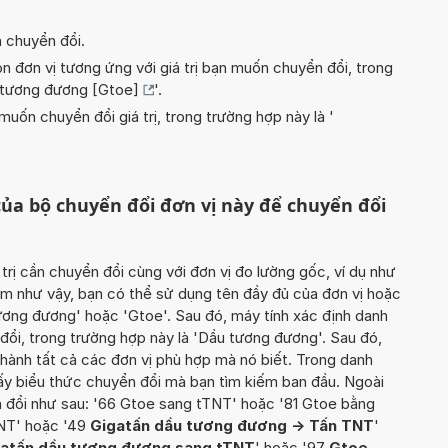
n chuyển đổi.
n đơn vị tương ứng với giá trị bạn muốn chuyển đổi, trong
 tương đương [Gtoe]
'.
uốn chuyển đổi giá trị, trong trường hợp này là '
ủa bộ chuyển đổi đơn vị này để chuyển đổi
 trị cần chuyển đổi cùng với đơn vị đo lường gốc, ví dụ như
àm như vậy, bạn có thể sử dụng tên đầy đủ của đơn vị hoặc
 tương đương' hoặc 'Gtoe'. Sau đó, máy tính xác định danh
ổi, trong trường hợp này là 'Dầu tương đương'. Sau đó,
 thành tất cả các đơn vị phù hợp mà nó biết. Trong danh
ấy biểu thức chuyển đổi mà bạn tìm kiếm ban đầu. Ngoài
ển đổi như sau: '66 Gtoe sang tTNT' hoặc '81 Gtoe bằng
TNT' hoặc '49
Gigatấn dầu tương đương -> Tấn TNT
'
atấn dầu tương đương sang tTNT
' hoặc '97
Gtoe