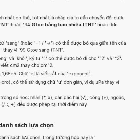
hất có thể, tốt nhất là nhập giá trị cần chuyển đổi dưới
TNT
' hoặc '34
Gtoe bằng bao nhiêu tTNT
' hoặc đơn
từ 'sang' (hoặc '=' / '->') có thể được bỏ qua giữa tên của
T
' thay vì '99 Gtoe sang tTNT'.
g' và 'khối', ký tự '^' có thể được bỏ đi cho '^2' và '^3'.
 viết cm2 thay cho cm^2.
t 1,68e5. Chữ 'e' là viết tắt của 'exponent'.
icro), có thể sử dụng chữ 'u' đơn giản, ví dụ uPa thay vì
rong số học: nhân (*, x), căn bậc hai (√), cộng (+), ngoặc,
a (/, :, ÷) đều được phép tại thời điểm này
 danh sách lựa chọn
nh sách lựa chọn, trong trường hợp này là '