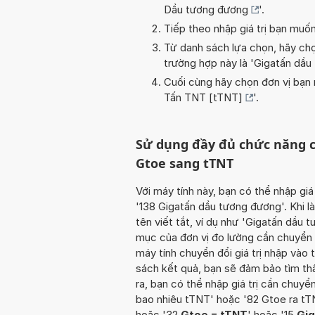
Dầu tương đương
'.
Tiếp theo nhập giá trị bạn muố
Từ danh sách lựa chọn, hãy chọ
trường hợp này là '
Gigatấn dầu
Cuối cùng hãy chọn đơn vị bạn m
Tấn TNT [tTNT]
'.
Sử dụng đầy đủ chức năng c
Gtoe sang tTNT
Với máy tính này, bạn có thể nhập giá
'138 Gigatấn dầu tương đương'. Khi l
tên viết tắt, ví dụ như 'Gigatấn dầu
mục của đơn vị đo lường cần chuyển đ
máy tính chuyển đổi giá trị nhập vào
sách kết quả, bạn sẽ đảm bảo tìm th
ra, bạn có thể nhập giá trị cần chuy
bao nhiêu tTNT' hoặc '82 Gtoe ra t
hoặc '32
Gtoe = tTNT
' hoặc '15
Gig