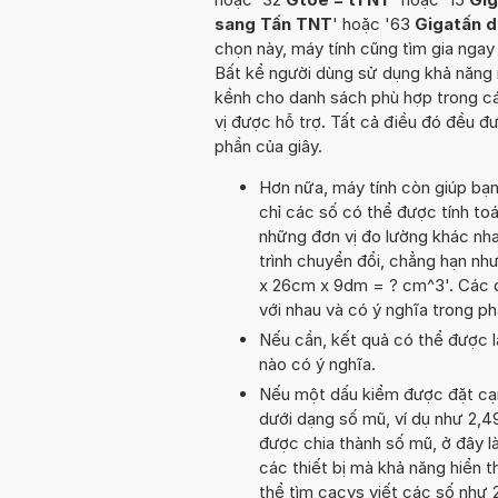
sang Tấn TNT
' hoặc '63
Gigatấn 
chọn này, máy tính cũng tìm gia ngay 
Bất kể người dùng sử dụng khả năng n
kềnh cho danh sách phù hợp trong cá
vị được hỗ trợ. Tất cả điều đó đều 
phần của giây.
Hơn nữa, máy tính còn giúp bạ
chỉ các số có thể được tính to
những đơn vị đo lường khác nha
trình chuyển đổi, chẳng hạn n
x 26cm x 9dm = ? cm^3'. Các đ
với nhau và có ý nghĩa trong p
Nếu cần, kết quả có thể được l
nào có ý nghĩa.
Nếu một dấu kiểm được đặt cạnh 
dưới dạng số mũ, ví dụ như 2,4
được chia thành số mũ, ở đây là
các thiết bị mà khả năng hiển th
thể tìm cacys viết các số như 