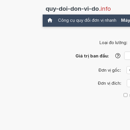
quy-doi-don-vi-do
.info
Công cụ quy đổi đơn vị nhanh
Máy
Loại đo lường:
Giá trị ban đầu:
?
Đơn vị gốc:
Đơn vị đích: