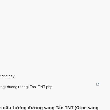
 tính này:
uong+duong+sang+Tan+TNT.php
ấn dầu tương đương sang Tấn TNT (Gtoe sang