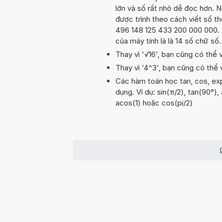
lớn và số rất nhỏ dễ đọc hơn. N
được trình theo cách viết số th
496 148 125 433 200 000 000. T
của máy tính là là 14 số chữ số
Thay vì '√16', bạn cũng có thể vi
Thay vì '4^3', bạn cũng có thể 
Các hàm toán học tan, cos, exp
dụng. Ví dụ: sin(π/2), tan(90°), 
acos(1) hoặc cos(pi/2)