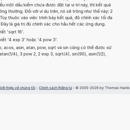
ếu một dấu kiểm chưa được đặt tại vị trí này, thì kết quả
ông thường. Đối với ví dụ trên, nó sẽ trông như thế này: 2
ùy thuộc vào việc trình bày kết quả, độ chính xác tối đa
. Đây là giá trị đủ chính xác cho hầu hết các ứng dụng.
ết 'sqrt 16'.
viết '4 exp 3' hoặc '4 pow 3'.
, acos, asin, atan, pow, sqrt và sin cũng có thể được sử
atan(1/4), 3 pow 2, 2 exp 3, sqrt(4), sin(90), asin(1/2),
Giới thiệu về chúng tôi
-
Chính sách Riêng tư
- © 2005-2026 by Thomas Haink