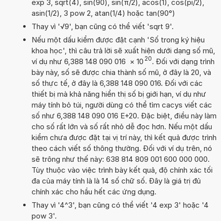
exp 3, sqrt(4), sin(90), sin(π/2), acos(1), cos(pi/2),
asin(1/2), 3 pow 2, atan(1/4) hoặc tan(90°)
Thay vì '√9', bạn cũng có thể viết 'sqrt 9'.
Nếu một dấu kiểm được đặt cạnh 'Số trong ký hiệu
khoa học', thì câu trả lời sẽ xuất hiện dưới dạng số mũ,
20
ví dụ như 6,388 148 090 016
×
10
. Đối với dạng trình
bày này, số sẽ được chia thành số mũ, ở đây là 20, và
số thực tế, ở đây là 6,388 148 090 016. Đối với các
thiết bị mà khả năng hiển thị số bị giới hạn, ví dụ như
máy tính bỏ túi, người dùng có thể tìm cacys viết các
số như 6,388 148 090 016 E+20. Đặc biệt, điều này làm
cho số rất lớn và số rất nhỏ dễ đọc hơn. Nếu một dấu
kiểm chưa được đặt tại vị trí này, thì kết quả được trình
theo cách viết số thông thường. Đối với ví dụ trên, nó
sẽ trông như thế này: 638 814 809 001 600 000 000.
Tùy thuộc vào việc trình bày kết quả, độ chính xác tối
đa của máy tính là là 14 số chữ số. Đây là giá trị đủ
chính xác cho hầu hết các ứng dụng.
Thay vì '4^3', bạn cũng có thể viết '4 exp 3' hoặc '4
pow 3'.