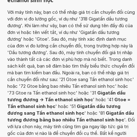
Với máy tính này, bạn có thể nhập giá trị cần chuyển đổi cùng
với đơn vị đo lường gốc, ví dụ như '318 Gigatấn dầu tương
đương'. Khi làm như vậy, bạn có thể sử dụng tên đầy đủ của
đơn vị hoặc tên viết tắt, ví dụ như 'Gigatấn dầu tương
đương' hoặc 'Gtoe'. Sau đó, máy tính xác định danh mục
của đơn vị đo lường cần chuyển đổi, trong trường hợp này là
'Dầu tương đương'. Sau đó, máy tính chuyển đổi giá trị nhập
vào thành tất cả các đơn vị phù hợp mà nó biết. Trong danh
sách kết quả, bạn sẽ đảm bảo tìm thấy biểu thức chuyển đổi
mà bạn tìm kiếm ban đầu. Ngoài ra, bạn có thể nhập giá trị
cần chuyển đổi như sau: '21 Gtoe sang Tấn ethanol sinh học'
hoặc '72 Gtoe bằng bao nhiêu Tấn ethanol sinh học' hoặc
'73 Gtoe ra Tấn ethanol sinh học' hoặc '31
Gigatấn dầu
tương đương -> Tấn ethanol sinh học
' hoặc '41
Gtoe =
Tấn ethanol sinh học
' hoặc '51
Gigatấn dầu tương
đương sang Tấn ethanol sinh học
' hoặc '81
Gigatấn dầu
tương đương bằng bao nhiêu Tấn ethanol sinh học
'. Đối
với lựa chọn này, máy tính cũng tìm gia ngay lập tức giá trị
gốc của đơn vị nào là để chuyển đổi cụ thể. Bất kể người