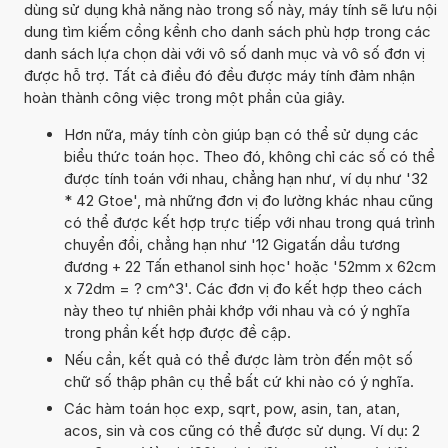
dùng sử dụng khả năng nào trong số này, máy tính sẽ lưu nội
dung tìm kiếm cồng kềnh cho danh sách phù hợp trong các
danh sách lựa chọn dài với vô số danh mục và vô số đơn vị
được hỗ trợ. Tất cả điều đó đều được máy tính đảm nhận
hoàn thành công việc trong một phần của giây.
Hơn nữa, máy tính còn giúp bạn có thể sử dụng các
biểu thức toán học. Theo đó, không chỉ các số có thể
được tính toán với nhau, chẳng hạn như, ví dụ như '32
* 42 Gtoe', mà những đơn vị đo lường khác nhau cũng
có thể được kết hợp trực tiếp với nhau trong quá trình
chuyển đổi, chẳng hạn như '12 Gigatấn dầu tương
đương + 22 Tấn ethanol sinh học' hoặc '52mm x 62cm
x 72dm = ? cm^3'. Các đơn vị đo kết hợp theo cách
này theo tự nhiên phải khớp với nhau và có ý nghĩa
trong phần kết hợp được đề cập.
Nếu cần, kết quả có thể được làm tròn đến một số
chữ số thập phân cụ thể bất cứ khi nào có ý nghĩa.
Các hàm toán học exp, sqrt, pow, asin, tan, atan,
acos, sin và cos cũng có thể được sử dụng. Ví dụ: 2