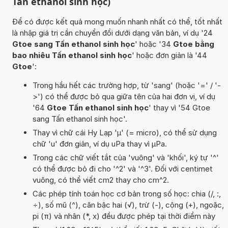
Tấn ethanol sinh học)
Để có được kết quả mong muốn nhanh nhất có thể, tốt nhất
là nhập giá trị cần chuyển đổi dưới dạng văn bản, ví dụ '24
Gtoe sang Tấn ethanol sinh học
' hoặc '34
Gtoe bằng
bao nhiêu Tấn ethanol sinh học
' hoặc đơn giản là '44
Gtoe
':
Trong hầu hết các trường hợp, từ 'sang' (hoặc '=' / '-
>') có thể được bỏ qua giữa tên của hai đơn vị, ví dụ
'64
Gtoe Tấn ethanol sinh học
' thay vì '54 Gtoe
sang Tấn ethanol sinh học'.
Thay vì chữ cái Hy Lạp 'µ' (= micro), có thể sử dụng
chữ 'u' đơn giản, ví dụ uPa thay vì µPa.
Trong các chữ viết tắt của 'vuông' và 'khối', ký tự '^'
có thể được bỏ đi cho '^2' và '^3'. Đối với centimet
vuông, có thể viết cm2 thay cho cm^2.
Các phép tính toán học cơ bản trong số học: chia (/, :,
÷), số mũ (^), căn bậc hai (√), trừ (-), cộng (+), ngoặc,
pi (π) và nhân (*, x) đều được phép tại thời điểm này