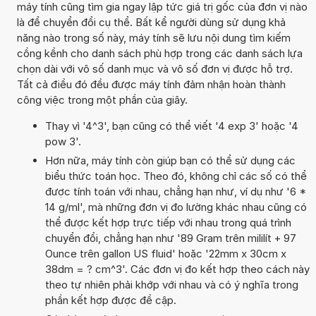
máy tính cũng tìm gia ngay lập tức giá trị gốc của đơn vị nào
là để chuyển đổi cụ thể. Bất kể người dùng sử dụng khả
năng nào trong số này, máy tính sẽ lưu nội dung tìm kiếm
cồng kềnh cho danh sách phù hợp trong các danh sách lựa
chọn dài với vô số danh mục và vô số đơn vị được hỗ trợ.
Tất cả điều đó đều được máy tính đảm nhận hoàn thành
công việc trong một phần của giây.
Thay vì '4^3', bạn cũng có thể viết '4 exp 3' hoặc '4
pow 3'.
Hơn nữa, máy tính còn giúp bạn có thể sử dụng các
biểu thức toán học. Theo đó, không chỉ các số có thể
được tính toán với nhau, chẳng hạn như, ví dụ như '6 *
14 g/ml', mà những đơn vị đo lường khác nhau cũng có
thể được kết hợp trực tiếp với nhau trong quá trình
chuyển đổi, chẳng hạn như '89 Gram trên mililít + 97
Ounce trên gallon US fluid' hoặc '22mm x 30cm x
38dm = ? cm^3'. Các đơn vị đo kết hợp theo cách này
theo tự nhiên phải khớp với nhau và có ý nghĩa trong
phần kết hợp được đề cập.