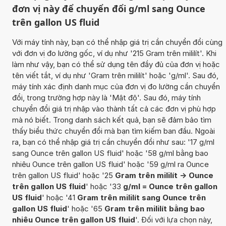
đơn vị này để chuyển đổi g/ml sang Ounce
trên gallon US fluid
Với máy tính này, bạn có thể nhập giá trị cần chuyển đổi cùng
với đơn vị đo lường gốc, ví dụ như '215 Gram trên mililít'. Khi
làm như vậy, bạn có thể sử dụng tên đầy đủ của đơn vị hoặc
tên viết tắt, ví dụ như 'Gram trên mililít' hoặc 'g/ml'. Sau đó,
máy tính xác định danh mục của đơn vị đo lường cần chuyển
đổi, trong trường hợp này là 'Mật độ'. Sau đó, máy tính
chuyển đổi giá trị nhập vào thành tất cả các đơn vị phù hợp
mà nó biết. Trong danh sách kết quả, bạn sẽ đảm bảo tìm
thấy biểu thức chuyển đổi mà bạn tìm kiếm ban đầu. Ngoài
ra, bạn có thể nhập giá trị cần chuyển đổi như sau: '17 g/ml
sang Ounce trên gallon US fluid' hoặc '58 g/ml bằng bao
nhiêu Ounce trên gallon US fluid' hoặc '59 g/ml ra Ounce
trên gallon US fluid' hoặc '25
Gram trên mililít -> Ounce
trên gallon US fluid
' hoặc '33
g/ml = Ounce trên gallon
US fluid
' hoặc '41
Gram trên mililít sang Ounce trên
gallon US fluid
' hoặc '65
Gram trên mililít bằng bao
nhiêu Ounce trên gallon US fluid
'. Đối với lựa chọn này,