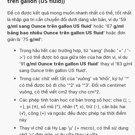
trên gallon (US fluid))
Để có được kết quả mong muốn nhanh nhất có thể, tốt nhất
là nhập giá trị cần chuyển đổi dưới dạng văn bản, ví dụ '59
g/ml sang Ounce trên gallon US fluid
' hoặc '67
g/ml
bằng bao nhiêu Ounce trên gallon US fluid
' hoặc đơn
giản là '75
g/ml
':
Trong hầu hết các trường hợp, từ 'sang' (hoặc '=' / '-
>') có thể được bỏ qua giữa tên của hai đơn vị, ví dụ
'91
g/ml Ounce trên gallon US fluid
' thay vì '83 g/ml
sang Ounce trên gallon US fluid'.
Trong các chữ viết tắt của 'vuông' và 'khối', ký tự '^'
có thể được bỏ đi cho '^2' và '^3'. Đối với centimet
vuông, có thể viết cm2 thay cho cm^2.
Các phép tính toán học cơ bản trong số học: chia (/, :,
÷), pi (π), số mũ (^), nhân (*, x), trừ (-), căn bậc hai
(√), cộng (+) và ngoặc đều được phép tại thời điểm
này
Thay vì chữ cái Hy Lạp 'µ' (= micro), có thể sử dụng
chữ 'u' đơn giản, ví dụ uPa thay vì µPa.