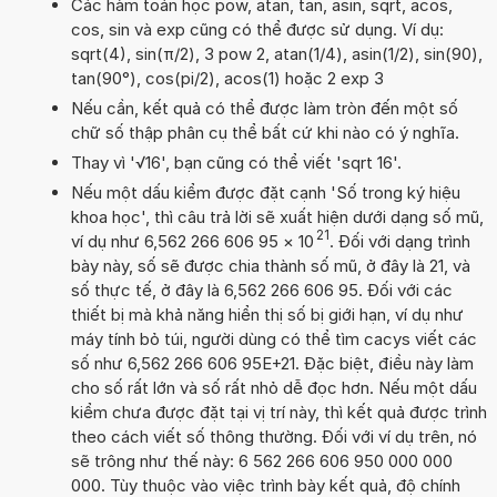
Các hàm toán học pow, atan, tan, asin, sqrt, acos,
cos, sin và exp cũng có thể được sử dụng. Ví dụ:
sqrt(4), sin(π/2), 3 pow 2, atan(1/4), asin(1/2), sin(90),
tan(90°), cos(pi/2), acos(1) hoặc 2 exp 3
Nếu cần, kết quả có thể được làm tròn đến một số
chữ số thập phân cụ thể bất cứ khi nào có ý nghĩa.
Thay vì '√16', bạn cũng có thể viết 'sqrt 16'.
Nếu một dấu kiểm được đặt cạnh 'Số trong ký hiệu
khoa học', thì câu trả lời sẽ xuất hiện dưới dạng số mũ,
21
ví dụ như 6,562 266 606 95
×
10
. Đối với dạng trình
bày này, số sẽ được chia thành số mũ, ở đây là 21, và
số thực tế, ở đây là 6,562 266 606 95. Đối với các
thiết bị mà khả năng hiển thị số bị giới hạn, ví dụ như
máy tính bỏ túi, người dùng có thể tìm cacys viết các
số như 6,562 266 606 95E+21. Đặc biệt, điều này làm
cho số rất lớn và số rất nhỏ dễ đọc hơn. Nếu một dấu
kiểm chưa được đặt tại vị trí này, thì kết quả được trình
theo cách viết số thông thường. Đối với ví dụ trên, nó
sẽ trông như thế này: 6 562 266 606 950 000 000
000. Tùy thuộc vào việc trình bày kết quả, độ chính