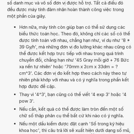
số danh mục và vô số đơn vị được hỗ trợ. Tất cả điều đó
đều được máy tính đảm nhận hoàn thành công việc trong
một phần của giây.
Hơn nữa, máy tính còn giúp bạn có thể sử dụng các
biểu thức toán học. Theo đó, không chỉ các số có thể
được tính toán với nhau, chẳng hạn như, ví dụ như '8 *
39 Gy/h', mà những đơn vị đo lường khác nhau cũng có
thể được kết hợp trực tiếp với nhau trong quá trình
chuyển đổi, chẳng hạn như '45 Gray mỗi giờ + 76 Bức
xạ nền tự nhiên' hoặc '70mm x 2cm x 33dm = ?
cm^3'. Các đơn vị đo kết hợp theo cách này theo tự
nhiên phải khớp với nhau và có ý nghĩa trong phần kết
hợp được đề cập.
Thay vì '4^3', bạn cũng có thể viết '4 exp 3' hoặc '4
pow 3'.
Nếu cần, kết quả có thể được làm tròn đến một số
chữ số thập phân cụ thể bất cứ khi nào có ý nghĩa.
Nếu một dấu kiểm được đặt cạnh 'Số trong ký hiệu
khoa học', thì câu trả lời sẽ xuất hiện dưới dạng số mũ,