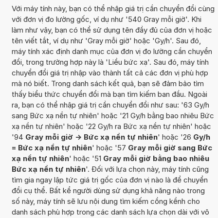
Với máy tính này, bạn có thể nhập giá trị cần chuyển đổi cùng
với đơn vị đo lường gốc, ví dụ như '540 Gray mỗi giờ'. Khi
làm như vậy, bạn có thể sử dụng tên đầy đủ của đơn vị hoặc
tên viết tắt, ví dụ như 'Gray mỗi giờ' hoặc 'Gy/h'. Sau đó,
máy tính xác định danh mục của đơn vị đo lường cần chuyển
đổi, trong trường hợp này là 'Liều bức xạ'. Sau đó, máy tính
chuyển đổi giá trị nhập vào thành tất cả các đơn vị phù hợp
mà nó biết. Trong danh sách kết quả, bạn sẽ đảm bảo tìm
thấy biểu thức chuyển đổi mà bạn tìm kiếm ban đầu. Ngoài
ra, bạn có thể nhập giá trị cần chuyển đổi như sau: '63 Gy/h
sang Bức xạ nền tự nhiên' hoặc '21 Gy/h bằng bao nhiêu Bức
xạ nền tự nhiên' hoặc '22 Gy/h ra Bức xạ nền tự nhiên' hoặc
'94
Gray mỗi giờ -> Bức xạ nền tự nhiên
' hoặc '26
Gy/h
= Bức xạ nền tự nhiên
' hoặc '57
Gray mỗi giờ sang Bức
xạ nền tự nhiên
' hoặc '51
Gray mỗi giờ bằng bao nhiêu
Bức xạ nền tự nhiên
'. Đối với lựa chọn này, máy tính cũng
tìm gia ngay lập tức giá trị gốc của đơn vị nào là để chuyển
đổi cụ thể. Bất kể người dùng sử dụng khả năng nào trong
số này, máy tính sẽ lưu nội dung tìm kiếm cồng kềnh cho
danh sách phù hợp trong các danh sách lựa chọn dài với vô