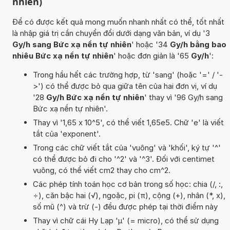
nhiên)
Để có được kết quả mong muốn nhanh nhất có thể, tốt nhất
là nhập giá trị cần chuyển đổi dưới dạng văn bản, ví dụ '3
Gy/h sang Bức xạ nền tự nhiên
' hoặc '34
Gy/h bằng bao
nhiêu Bức xạ nền tự nhiên
' hoặc đơn giản là '65
Gy/h
':
Trong hầu hết các trường hợp, từ 'sang' (hoặc '=' / '-
>') có thể được bỏ qua giữa tên của hai đơn vị, ví dụ
'28
Gy/h Bức xạ nền tự nhiên
' thay vì '96 Gy/h sang
Bức xạ nền tự nhiên'.
Thay vì '1,65 x 10^5', có thể viết 1,65e5. Chữ 'e' là viết
tắt của 'exponent'.
Trong các chữ viết tắt của 'vuông' và 'khối', ký tự '^'
có thể được bỏ đi cho '^2' và '^3'. Đối với centimet
vuông, có thể viết cm2 thay cho cm^2.
Các phép tính toán học cơ bản trong số học: chia (/, :,
÷), căn bậc hai (√), ngoặc, pi (π), cộng (+), nhân (*, x),
số mũ (^) và trừ (-) đều được phép tại thời điểm này
Thay vì chữ cái Hy Lạp 'µ' (= micro), có thể sử dụng