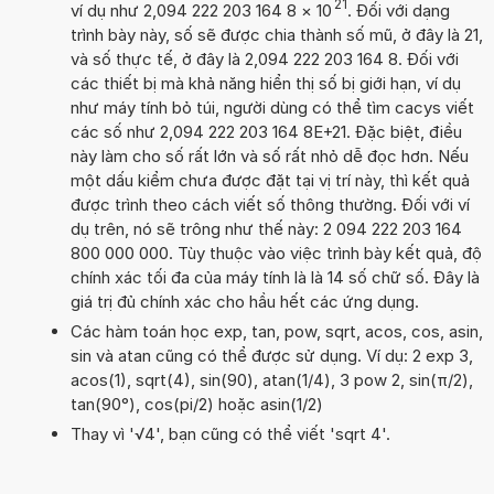
21
ví dụ như 2,094 222 203 164 8
×
10
. Đối với dạng
trình bày này, số sẽ được chia thành số mũ, ở đây là 21,
và số thực tế, ở đây là 2,094 222 203 164 8. Đối với
các thiết bị mà khả năng hiển thị số bị giới hạn, ví dụ
như máy tính bỏ túi, người dùng có thể tìm cacys viết
các số như 2,094 222 203 164 8E+21. Đặc biệt, điều
này làm cho số rất lớn và số rất nhỏ dễ đọc hơn. Nếu
một dấu kiểm chưa được đặt tại vị trí này, thì kết quả
được trình theo cách viết số thông thường. Đối với ví
dụ trên, nó sẽ trông như thế này: 2 094 222 203 164
800 000 000. Tùy thuộc vào việc trình bày kết quả, độ
chính xác tối đa của máy tính là là 14 số chữ số. Đây là
giá trị đủ chính xác cho hầu hết các ứng dụng.
Các hàm toán học exp, tan, pow, sqrt, acos, cos, asin,
sin và atan cũng có thể được sử dụng. Ví dụ: 2 exp 3,
acos(1), sqrt(4), sin(90), atan(1/4), 3 pow 2, sin(π/2),
tan(90°), cos(pi/2) hoặc asin(1/2)
Thay vì '√4', bạn cũng có thể viết 'sqrt 4'.