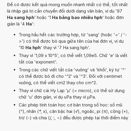
Để có được kết quả mong muốn nhanh nhất có thể, tốt nhất
là nhập giá trị cần chuyển đổi dưới dạng văn bản, ví dụ '97
Ha sang hph
' hoặc '1
Ha bằng bao nhiêu hph
' hoặc đơn
giản là '4
Ha
':
Trong hầu hết các trường hợp, từ 'sang' (hoặc '=' / '-
>') có thể được bỏ qua giữa tên của hai đơn vị, ví dụ
'10
Ha hph
' thay vì '7 Ha sang hph'.
Thay vì '1,09 x 10^5', có thể viết 1,09e5. Chữ 'e' là viết
tắt của 'exponent'.
Trong các chữ viết tắt của 'vuông' và 'khối', ký tự '^'
có thể được bỏ đi cho '^2' và '^3'. Đối với centimet
vuông, có thể viết cm2 thay cho cm^2.
Thay vì chữ cái Hy Lạp 'µ' (= micro), có thể sử dụng
chữ 'u' đơn giản, ví dụ uPa thay vì µPa.
Các phép tính toán học cơ bản trong số học: số mũ
(^), nhân (*, x), căn bậc hai (√), ngoặc, pi (π), cộng (+),
trừ (-) và chia (/, :, ÷) đều được phép tại thời điểm này