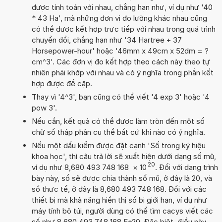
được tính toán với nhau, chẳng hạn như, ví dụ như '40
* 43 Ha', mà những đơn vị đo lường khác nhau cũng
có thể được kết hợp trực tiếp với nhau trong quá trình
chuyển đổi, chẳng hạn như '34 Hartree + 37
Horsepower-hour' hoặc '46mm x 49cm x 52dm = ?
cm^3'. Các đơn vị đo kết hợp theo cách này theo tự
nhiên phải khớp với nhau và có ý nghĩa trong phần kết
hợp được đề cập.
Thay vì '4^3', bạn cũng có thể viết '4 exp 3' hoặc '4
pow 3'.
Nếu cần, kết quả có thể được làm tròn đến một số
chữ số thập phân cụ thể bất cứ khi nào có ý nghĩa.
Nếu một dấu kiểm được đặt cạnh 'Số trong ký hiệu
khoa học', thì câu trả lời sẽ xuất hiện dưới dạng số mũ,
20
ví dụ như 8,680 493 748 168
×
10
. Đối với dạng trình
bày này, số sẽ được chia thành số mũ, ở đây là 20, và
số thực tế, ở đây là 8,680 493 748 168. Đối với các
thiết bị mà khả năng hiển thị số bị giới hạn, ví dụ như
máy tính bỏ túi, người dùng có thể tìm cacys viết các
số như 8,680 493 748 168 E+20. Đặc biệt, điều này