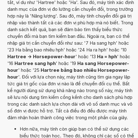
tắt, ví dụ như 'Hartree' hoặc 'Ha'. Sau đó, máy tính xác định
danh mục của đơn vị đo lường cần chuyển đổi, trong trường
hợp này là 'Năng lượng'. Sau đó, máy tính chuyển đổi giá trị
nhập vào thành tất cả các đơn vị phù hợp mà nó biết. Trong
danh sách kết quả, bạn sẽ đảm bảo tìm thấy biểu thức
chuyển đổi mà bạn tìm kiếm ban đầu. Ngoài ra, bạn có thể
nhập giá trị cần chuyển đổi như sau: '7 Ha sang hph' hoặc
'23 Ha bằng bao nhiêu hph' hoặc '24 Ha ra hph' hoặc '10
Hartree -> Horsepower-hour
' hoặc '13
Ha = hph
' hoặc
'16
Hartree sang hph
' hoặc '19
Ha sang Horsepower-
hour
' hoặc '25
Hartree bằng bao nhiêu Horsepower-
hour
'. Đối với lựa chọn này, máy tính cũng tìm gia ngay lập
tức giá trị gốc của đơn vị nào là để chuyển đổi cụ thể. Bất
kể người dùng sử dụng khả năng nào trong số này, máy tính
sẽ lưu nội dung tìm kiếm cồng kềnh cho danh sách phù hợp
trong các danh sách lựa chọn dài với vô số danh mục và vô
số đơn vị được hỗ trợ. Tất cả điều đó đều được máy tính
đảm nhận hoàn thành công việc trong một phần của giây.
Hơn nữa, máy tính còn giúp bạn có thể sử dụng các
biểu thức toán học. Theo đó, không chỉ các số có thể