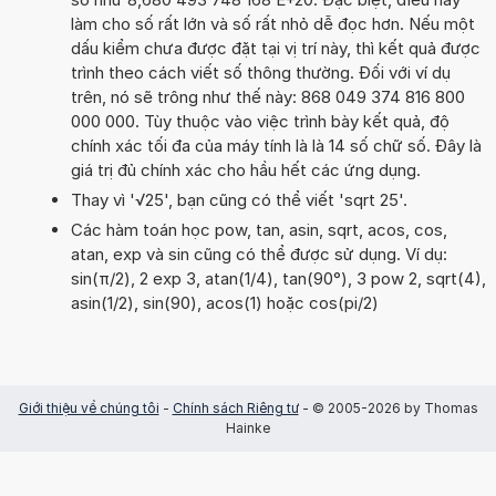
làm cho số rất lớn và số rất nhỏ dễ đọc hơn. Nếu một
dấu kiểm chưa được đặt tại vị trí này, thì kết quả được
trình theo cách viết số thông thường. Đối với ví dụ
trên, nó sẽ trông như thế này: 868 049 374 816 800
000 000. Tùy thuộc vào việc trình bày kết quả, độ
chính xác tối đa của máy tính là là 14 số chữ số. Đây là
giá trị đủ chính xác cho hầu hết các ứng dụng.
Thay vì '√25', bạn cũng có thể viết 'sqrt 25'.
Các hàm toán học pow, tan, asin, sqrt, acos, cos,
atan, exp và sin cũng có thể được sử dụng. Ví dụ:
sin(π/2), 2 exp 3, atan(1/4), tan(90°), 3 pow 2, sqrt(4),
asin(1/2), sin(90), acos(1) hoặc cos(pi/2)
Giới thiệu về chúng tôi
-
Chính sách Riêng tư
- © 2005-2026 by Thomas
Hainke