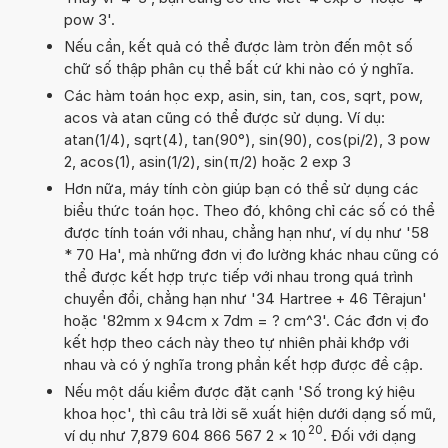
pow 3'.
Nếu cần, kết quả có thể được làm tròn đến một số
chữ số thập phân cụ thể bất cứ khi nào có ý nghĩa.
Các hàm toán học exp, asin, sin, tan, cos, sqrt, pow,
acos và atan cũng có thể được sử dụng. Ví dụ:
atan(1/4), sqrt(4), tan(90°), sin(90), cos(pi/2), 3 pow
2, acos(1), asin(1/2), sin(π/2) hoặc 2 exp 3
Hơn nữa, máy tính còn giúp bạn có thể sử dụng các
biểu thức toán học. Theo đó, không chỉ các số có thể
được tính toán với nhau, chẳng hạn như, ví dụ như '58
* 70 Ha', mà những đơn vị đo lường khác nhau cũng có
thể được kết hợp trực tiếp với nhau trong quá trình
chuyển đổi, chẳng hạn như '34 Hartree + 46 Têrajun'
hoặc '82mm x 94cm x 7dm = ? cm^3'. Các đơn vị đo
kết hợp theo cách này theo tự nhiên phải khớp với
nhau và có ý nghĩa trong phần kết hợp được đề cập.
Nếu một dấu kiểm được đặt cạnh 'Số trong ký hiệu
khoa học', thì câu trả lời sẽ xuất hiện dưới dạng số mũ,
20
ví dụ như 7,879 604 866 567 2
×
10
. Đối với dạng