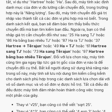
tắt, ví dụ như 'Hartree' hoặc 'Ha'. Sau đó, máy tính xác định
danh mục của đơn vị đo lường cần chuyển đổi, trong trường
hợp này là 'Năng lượng'. Sau đó, máy tính chuyển đổi giá trị
nhập vào thành tất cả các đơn vị phù hợp mà nó biết. Trong
danh sách kết quả, bạn sẽ đảm bảo tìm thấy biểu thức
chuyển đổi mà bạn tìm kiếm ban đầu. Ngoài ra, bạn có thể
nhập giá trị cần chuyển đổi như sau: '25 Ha sang TJ' hoặc
'86 Ha bằng bao nhiêu TJ' hoặc '87 Ha ra TJ' hoặc '37
Hartree -> Têrajun
' hoặc '49
Ha = TJ
' hoặc '61
Hartree
sang TJ
' hoặc '73
Ha sang Têrajun
' hoặc '97
Hartree
bằng bao nhiêu Têrajun
'. Đối với lựa chọn này, máy tính
cũng tìm gia ngay lập tức giá trị gốc của đơn vị nào là để
chuyển đổi cụ thể. Bất kể người dùng sử dụng khả năng nào
trong số này, máy tính sẽ lưu nội dung tìm kiếm cồng kềnh
cho danh sách phù hợp trong các danh sách lựa chọn dài với
vô số danh mục và vô số đơn vị được hỗ trợ. Tất cả điều đó
đều được máy tính đảm nhận hoàn thành công việc trong
một phần của giây.
Thay vì '√25', bạn cũng có thể viết 'sqrt 25'.
Thay vì '4^3', bạn cũng có thể viết '4 exp 3' hoặc '4