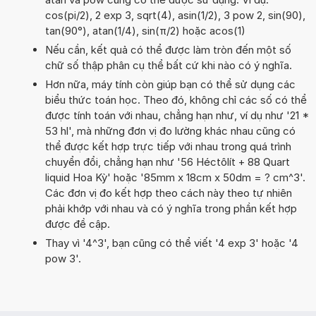
cos(pi/2), 2 exp 3, sqrt(4), asin(1/2), 3 pow 2, sin(90),
tan(90°), atan(1/4), sin(π/2) hoặc acos(1)
Nếu cần, kết quả có thể được làm tròn đến một số
chữ số thập phân cụ thể bất cứ khi nào có ý nghĩa.
Hơn nữa, máy tính còn giúp bạn có thể sử dụng các
biểu thức toán học. Theo đó, không chỉ các số có thể
được tính toán với nhau, chẳng hạn như, ví dụ như '21 *
53 hl', mà những đơn vị đo lường khác nhau cũng có
thể được kết hợp trực tiếp với nhau trong quá trình
chuyển đổi, chẳng hạn như '56 Héctôlít + 88 Quart
liquid Hoa Kỳ' hoặc '85mm x 18cm x 50dm = ? cm^3'.
Các đơn vị đo kết hợp theo cách này theo tự nhiên
phải khớp với nhau và có ý nghĩa trong phần kết hợp
được đề cập.
Thay vì '4^3', bạn cũng có thể viết '4 exp 3' hoặc '4
pow 3'.