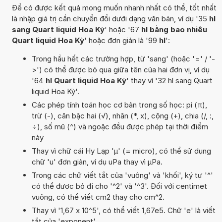
Để có được kết quả mong muốn nhanh nhất có thể, tốt nhất
là nhập giá trị cần chuyển đổi dưới dạng văn bản, ví dụ '35
hl
sang Quart liquid Hoa Kỳ
' hoặc '67
hl bằng bao nhiêu
Quart liquid Hoa Kỳ
' hoặc đơn giản là '99
hl
':
Trong hầu hết các trường hợp, từ 'sang' (hoặc '=' / '-
>') có thể được bỏ qua giữa tên của hai đơn vị, ví dụ
'64
hl Quart liquid Hoa Kỳ
' thay vì '32 hl sang Quart
liquid Hoa Kỳ'.
Các phép tính toán học cơ bản trong số học: pi (π),
trừ (-), căn bậc hai (√), nhân (*, x), cộng (+), chia (/, :,
÷), số mũ (^) và ngoặc đều được phép tại thời điểm
này
Thay vì chữ cái Hy Lạp 'µ' (= micro), có thể sử dụng
chữ 'u' đơn giản, ví dụ uPa thay vì µPa.
Trong các chữ viết tắt của 'vuông' và 'khối', ký tự '^'
có thể được bỏ đi cho '^2' và '^3'. Đối với centimet
vuông, có thể viết cm2 thay cho cm^2.
Thay vì '1,67 x 10^5', có thể viết 1,67e5. Chữ 'e' là viết
tắt của 'exponent'.