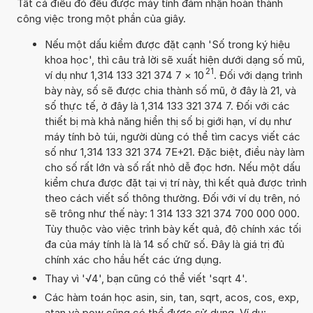
Tất cả điều đó đều được máy tính đảm nhận hoàn thành
công việc trong một phần của giây.
Nếu một dấu kiểm được đặt cạnh 'Số trong ký hiệu
khoa học', thì câu trả lời sẽ xuất hiện dưới dạng số mũ,
21
ví dụ như 1,314 133 321 374 7
×
10
. Đối với dạng trình
bày này, số sẽ được chia thành số mũ, ở đây là 21, và
số thực tế, ở đây là 1,314 133 321 374 7. Đối với các
thiết bị mà khả năng hiển thị số bị giới hạn, ví dụ như
máy tính bỏ túi, người dùng có thể tìm cacys viết các
số như 1,314 133 321 374 7E+21. Đặc biệt, điều này làm
cho số rất lớn và số rất nhỏ dễ đọc hơn. Nếu một dấu
kiểm chưa được đặt tại vị trí này, thì kết quả được trình
theo cách viết số thông thường. Đối với ví dụ trên, nó
sẽ trông như thế này: 1 314 133 321 374 700 000 000.
Tùy thuộc vào việc trình bày kết quả, độ chính xác tối
đa của máy tính là là 14 số chữ số. Đây là giá trị đủ
chính xác cho hầu hết các ứng dụng.
Thay vì '√4', bạn cũng có thể viết 'sqrt 4'.
Các hàm toán học asin, sin, tan, sqrt, acos, cos, exp,
atan và pow cũng có thể được sử dụng. Ví dụ: