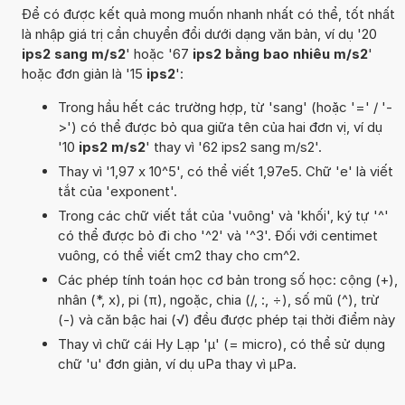
Để có được kết quả mong muốn nhanh nhất có thể, tốt nhất
là nhập giá trị cần chuyển đổi dưới dạng văn bản, ví dụ '20
ips2 sang m/s2
' hoặc '67
ips2 bằng bao nhiêu m/s2
'
hoặc đơn giản là '15
ips2
':
Trong hầu hết các trường hợp, từ 'sang' (hoặc '=' / '-
>') có thể được bỏ qua giữa tên của hai đơn vị, ví dụ
'10
ips2 m/s2
' thay vì '62 ips2 sang m/s2'.
Thay vì '1,97 x 10^5', có thể viết 1,97e5. Chữ 'e' là viết
tắt của 'exponent'.
Trong các chữ viết tắt của 'vuông' và 'khối', ký tự '^'
có thể được bỏ đi cho '^2' và '^3'. Đối với centimet
vuông, có thể viết cm2 thay cho cm^2.
Các phép tính toán học cơ bản trong số học: cộng (+),
nhân (*, x), pi (π), ngoặc, chia (/, :, ÷), số mũ (^), trừ
(-) và căn bậc hai (√) đều được phép tại thời điểm này
Thay vì chữ cái Hy Lạp 'µ' (= micro), có thể sử dụng
chữ 'u' đơn giản, ví dụ uPa thay vì µPa.