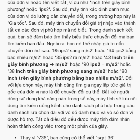
của đơn vị hoặc tên viết tắt, ví dụ như 'Inch trên giây bình
phương' hoặc 'ips2'. Sau đó, máy tính xác định danh mục
của đơn vị đo lường cần chuyển đổi, trong trường hợp này là
'Gia tốc'. Sau đó, máy tính chuyển đổi giá trị nhập vào thành
tất cả các đơn vị phù hợp mà nó biết. Trong danh sách kết
quả, bạn sẽ đảm bảo tìm thấy biểu thức chuyển đổi mà bạn
tìm kiếm ban đầu. Ngoài ra, bạn có thể nhập giá trị cần
chuyển đổi như sau: '95 ips2 sang m/s2' hoặc '34 ips2 bằng
bao nhiêu m/s2' hoặc '35 ips2 ra m/s2' hoặc '43
Inch trên
giây bình phương -> m/s2
' hoặc '90
ips2 = m/s2
' hoặc
'38
Inch trên giây bình phương sang m/s2
' hoặc '80
Inch trên giây bình phương bằng bao nhiêu m/s2
'. Đối
với lựa chọn này, máy tính cũng tìm gia ngay lập tức giá trị
gốc của đơn vị nào là để chuyển đổi cụ thể. Bất kể người
dùng sử dụng khả năng nào trong số này, máy tính sẽ lưu nội
dung tìm kiếm cồng kềnh cho danh sách phù hợp trong các
danh sách lựa chọn dài với vô số danh mục và vô số đơn vị
được hỗ trợ. Tất cả điều đó đều được máy tính đảm nhận
hoàn thành công việc trong một phần của giây.
Thay vì '√36', bạn cũng có thể viết 'sqrt 36'.