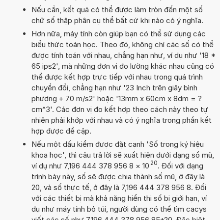
Nếu cần, kết quả có thể được làm tròn đến một số
chữ số thập phân cụ thể bất cứ khi nào có ý nghĩa.
Hơn nữa, máy tính còn giúp bạn có thể sử dụng các
biểu thức toán học. Theo đó, không chỉ các số có thể
được tính toán với nhau, chẳng hạn như, ví dụ như '18 *
65 ips2', mà những đơn vị đo lường khác nhau cũng có
thể được kết hợp trực tiếp với nhau trong quá trình
chuyển đổi, chẳng hạn như '23 Inch trên giây bình
phương + 70 m/s2' hoặc '13mm x 60cm x 8dm = ?
cm^3'. Các đơn vị đo kết hợp theo cách này theo tự
nhiên phải khớp với nhau và có ý nghĩa trong phần kết
hợp được đề cập.
Nếu một dấu kiểm được đặt cạnh 'Số trong ký hiệu
khoa học', thì câu trả lời sẽ xuất hiện dưới dạng số mũ,
20
ví dụ như 7,196 444 378 956 8
×
10
. Đối với dạng
trình bày này, số sẽ được chia thành số mũ, ở đây là
20, và số thực tế, ở đây là 7,196 444 378 956 8. Đối
với các thiết bị mà khả năng hiển thị số bị giới hạn, ví
dụ như máy tính bỏ túi, người dùng có thể tìm cacys
viết các số như 7,196 444 378 956 8E+20. Đặc biệt,