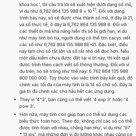
khoa học', thì câu trả lời sẽ xuất hiện dưới dạng số mũ,
21
ví dụ như 6,762 864 135 988 8
×
10
. Đối với dạng
trình bày này, số sẽ được chia thành số mũ, ở đây là 21,
và số thực tế, ở đây là 6,762 864 135 988 8. Đối với
các thiết bị mà khả năng hiển thị số bị giới hạn, ví dụ
như máy tính bỏ túi, người dùng có thể tìm cacys viết
các số như 6,762 864 135 988 8E+21. Đặc biệt, điều
này làm cho số rất lớn và số rất nhỏ dễ đọc hơn. Nếu
một dấu kiểm chưa được đặt tại vị trí này, thì kết quả
được trình theo cách viết số thông thường. Đối với ví
dụ trên, nó sẽ trông như thế này: 6 762 864 135 988
800 000 000. Tùy thuộc vào việc trình bày kết quả, độ
chính xác tối đa của máy tính là là 14 số chữ số. Đây là
giá trị đủ chính xác cho hầu hết các ứng dụng.
Thay vì '4^3', bạn cũng có thể viết '4 exp 3' hoặc '4
pow 3'.
Hơn nữa, máy tính còn giúp bạn có thể sử dụng các
biểu thức toán học. Theo đó, không chỉ các số có thể
được tính toán với nhau, chẳng hạn như, ví dụ như '97
* 13 ips', mà những đơn vị đo lường khác nhau cũng có