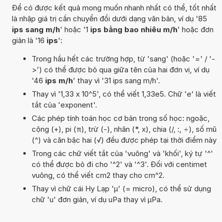
Để có được kết quả mong muốn nhanh nhất có thể, tốt nhất
là nhập giá trị cần chuyển đổi dưới dạng văn bản, ví dụ '85
ips sang m/h
' hoặc '1
ips bằng bao nhiêu m/h
' hoặc đơn
giản là '16
ips
':
Trong hầu hết các trường hợp, từ 'sang' (hoặc '=' / '-
>') có thể được bỏ qua giữa tên của hai đơn vị, ví dụ
'46
ips m/h
' thay vì '31 ips sang m/h'.
Thay vì '1,33 x 10^5', có thể viết 1,33e5. Chữ 'e' là viết
tắt của 'exponent'.
Các phép tính toán học cơ bản trong số học: ngoặc,
cộng (+), pi (π), trừ (-), nhân (*, x), chia (/, :, ÷), số mũ
(^) và căn bậc hai (√) đều được phép tại thời điểm này
Trong các chữ viết tắt của 'vuông' và 'khối', ký tự '^'
có thể được bỏ đi cho '^2' và '^3'. Đối với centimet
vuông, có thể viết cm2 thay cho cm^2.
Thay vì chữ cái Hy Lạp 'µ' (= micro), có thể sử dụng
chữ 'u' đơn giản, ví dụ uPa thay vì µPa.