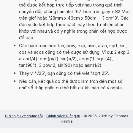
thể được kết hợp trực tiếp với nhau trong quá trình
chuyển đổi, chẳng hạn như '67 Inch trên giây + 82 Mét
trên giờ' hoặc '28mm x 43cm x 58dm = ? cm^3'. Các
đơn vị đo kết hợp theo cách này theo tự nhiên phải
khớp với nhau và có ý nghĩa trong phần kết hợp được
đề cập.
Các hàm toán học tan, pow, exp, asin, atan, sqrt, sin,
cos và acos cũng có thể được sử dụng. Ví dụ: 2 exp 3,
atan(1/4), cos(pi/2), sin(π/2), acos(1), sqrt(4),
tan(90°), 3 pow 2, sin(90) hoặc asin(1/2)
Thay vì '√25', bạn cũng có thể viết 'sqrt 25'.
Nếu cần, kết quả có thể được làm tròn đến một số
chữ số thập phân cụ thể bất cứ khi nào có ý nghĩa.
Giới thiệu về chúng tôi
-
Chính sách Riêng tư
- © 2005-2026 by Thomas
Hainke