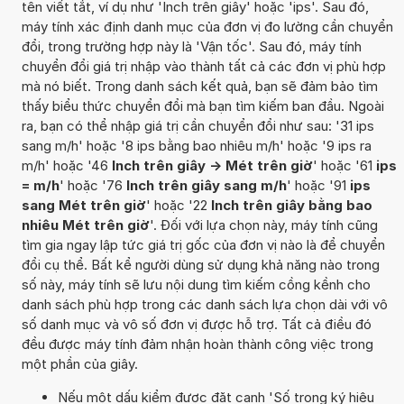
tên viết tắt, ví dụ như 'Inch trên giây' hoặc 'ips'. Sau đó,
máy tính xác định danh mục của đơn vị đo lường cần chuyển
đổi, trong trường hợp này là 'Vận tốc'. Sau đó, máy tính
chuyển đổi giá trị nhập vào thành tất cả các đơn vị phù hợp
mà nó biết. Trong danh sách kết quả, bạn sẽ đảm bảo tìm
thấy biểu thức chuyển đổi mà bạn tìm kiếm ban đầu. Ngoài
ra, bạn có thể nhập giá trị cần chuyển đổi như sau: '31 ips
sang m/h' hoặc '8 ips bằng bao nhiêu m/h' hoặc '9 ips ra
m/h' hoặc '46
Inch trên giây -> Mét trên giờ
' hoặc '61
ips
= m/h
' hoặc '76
Inch trên giây sang m/h
' hoặc '91
ips
sang Mét trên giờ
' hoặc '22
Inch trên giây bằng bao
nhiêu Mét trên giờ
'. Đối với lựa chọn này, máy tính cũng
tìm gia ngay lập tức giá trị gốc của đơn vị nào là để chuyển
đổi cụ thể. Bất kể người dùng sử dụng khả năng nào trong
số này, máy tính sẽ lưu nội dung tìm kiếm cồng kềnh cho
danh sách phù hợp trong các danh sách lựa chọn dài với vô
số danh mục và vô số đơn vị được hỗ trợ. Tất cả điều đó
đều được máy tính đảm nhận hoàn thành công việc trong
một phần của giây.
Nếu một dấu kiểm được đặt cạnh 'Số trong ký hiệu