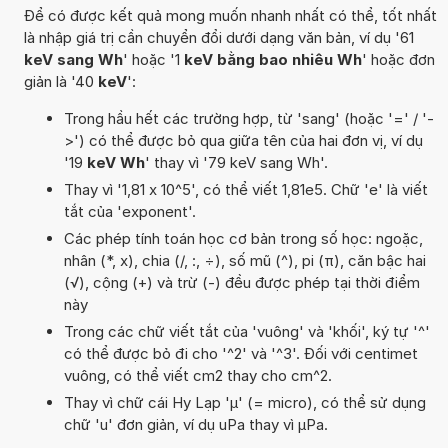
Để có được kết quả mong muốn nhanh nhất có thể, tốt nhất
là nhập giá trị cần chuyển đổi dưới dạng văn bản, ví dụ '61
keV sang Wh
' hoặc '1
keV bằng bao nhiêu Wh
' hoặc đơn
giản là '40
keV
':
Trong hầu hết các trường hợp, từ 'sang' (hoặc '=' / '-
>') có thể được bỏ qua giữa tên của hai đơn vị, ví dụ
'19
keV Wh
' thay vì '79 keV sang Wh'.
Thay vì '1,81 x 10^5', có thể viết 1,81e5. Chữ 'e' là viết
tắt của 'exponent'.
Các phép tính toán học cơ bản trong số học: ngoặc,
nhân (*, x), chia (/, :, ÷), số mũ (^), pi (π), căn bậc hai
(√), cộng (+) và trừ (-) đều được phép tại thời điểm
này
Trong các chữ viết tắt của 'vuông' và 'khối', ký tự '^'
có thể được bỏ đi cho '^2' và '^3'. Đối với centimet
vuông, có thể viết cm2 thay cho cm^2.
Thay vì chữ cái Hy Lạp 'µ' (= micro), có thể sử dụng
chữ 'u' đơn giản, ví dụ uPa thay vì µPa.