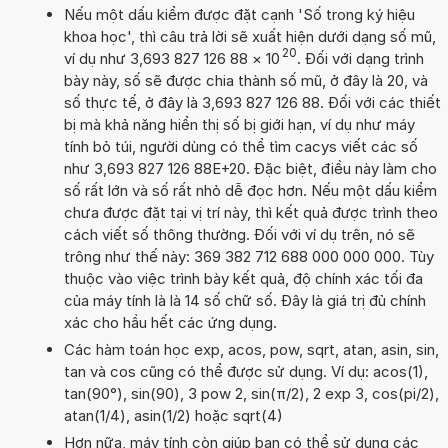
Nếu một dấu kiểm được đặt cạnh 'Số trong ký hiệu
khoa học', thì câu trả lời sẽ xuất hiện dưới dạng số mũ,
20
ví dụ như 3,693 827 126 88
×
10
. Đối với dạng trình
bày này, số sẽ được chia thành số mũ, ở đây là 20, và
số thực tế, ở đây là 3,693 827 126 88. Đối với các thiết
bị mà khả năng hiển thị số bị giới hạn, ví dụ như máy
tính bỏ túi, người dùng có thể tìm cacys viết các số
như 3,693 827 126 88E+20. Đặc biệt, điều này làm cho
số rất lớn và số rất nhỏ dễ đọc hơn. Nếu một dấu kiểm
chưa được đặt tại vị trí này, thì kết quả được trình theo
cách viết số thông thường. Đối với ví dụ trên, nó sẽ
trông như thế này: 369 382 712 688 000 000 000. Tùy
thuộc vào việc trình bày kết quả, độ chính xác tối đa
của máy tính là là 14 số chữ số. Đây là giá trị đủ chính
xác cho hầu hết các ứng dụng.
Các hàm toán học exp, acos, pow, sqrt, atan, asin, sin,
tan và cos cũng có thể được sử dụng. Ví dụ: acos(1),
tan(90°), sin(90), 3 pow 2, sin(π/2), 2 exp 3, cos(pi/2),
atan(1/4), asin(1/2) hoặc sqrt(4)
Hơn nữa, máy tính còn giúp bạn có thể sử dụng các