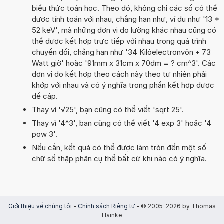
biểu thức toán học. Theo đó, không chỉ các số có thể
được tính toán với nhau, chẳng hạn như, ví dụ như '13 *
52 keV', mà những đơn vị đo lường khác nhau cũng có
thể được kết hợp trực tiếp với nhau trong quá trình
chuyển đổi, chẳng hạn như '34 Kilôelectronvôn + 73
Watt giờ' hoặc '91mm x 31cm x 70dm = ? cm^3'. Các
đơn vị đo kết hợp theo cách này theo tự nhiên phải
khớp với nhau và có ý nghĩa trong phần kết hợp được
đề cập.
Thay vì '√25', bạn cũng có thể viết 'sqrt 25'.
Thay vì '4^3', bạn cũng có thể viết '4 exp 3' hoặc '4
pow 3'.
Nếu cần, kết quả có thể được làm tròn đến một số
chữ số thập phân cụ thể bất cứ khi nào có ý nghĩa.
Giới thiệu về chúng tôi
-
Chính sách Riêng tư
- © 2005-2026 by Thomas
Hainke