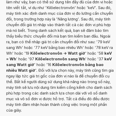
làm như vậy, bạn có thể sử dụng tên đầy đủ của đơn vị hoặc
tên viết tắt, ví dụ như 'Kilôelectronvôn' hoặc 'keV'. Sau đó,
máy tính xác định danh mục của đơn vị đo lường cần chuyển
đổi, trong trường hợp này là 'Năng lượng'. Sau đó, máy tính
chuyển đổi giá trị nhập vào thành tất cả các đơn vị phù hợp
mà nó biết. Trong danh sách kết quả, bạn sẽ đảm bảo tìm
thấy biểu thức chuyển đổi mà bạn tìm kiếm ban đầu. Ngoài
ra, bạn có thể nhập giá trị cần chuyển đổi như sau: '79 keV
sang Wh' hoặc '77 keV bằng bao nhiêu Wh' hoặc '78 keV ra
Wh' hoặc '19
Kilôelectronvôn -> Watt giờ
' hoặc '58
keV
= Wh
' hoặc '97
Kilôelectronvôn sang Wh
' hoặc '37
keV
sang Watt giờ
' hoặc '16
Kilôelectronvôn bằng bao
nhiêu Watt giờ
'. Đối với lựa chọn này, máy tính cũng tìm gia
ngay lập tức giá trị gốc của đơn vị nào là để chuyển đổi cụ
thể. Bất kể người dùng sử dụng khả năng nào trong số này,
máy tính sẽ lưu nội dung tìm kiếm cồng kềnh cho danh sách
phù hợp trong các danh sách lựa chọn dài với vô số danh
mục và vô số đơn vị được hỗ trợ. Tất cả điều đó đều được
máy tính đảm nhận hoàn thành công việc trong một phần
của giây.