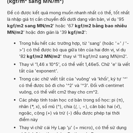
(kgf/m² sang MN/m²)
Để có được kết quả mong muốn nhanh nhất có thể, tốt nhất
là nhập giá trị cần chuyển đổi dưới dạng văn bản, ví dụ '95
kgf/m2 sang MN/m2
' hoặc '67
kgf/m2 bằng bao nhiêu
MN/m2
' hoặc đơn giản là '39
kgf/m2
':
Trong hầu hết các trường hợp, từ 'sang' (hoặc '=' / '-
>') có thể được bỏ qua giữa tên của hai đơn vị, ví dụ
'82
kgf/m2 MN/m2
' thay vì '11 kgf/m2 sang MN/m2'.
Thay vì '1,46 x 10^5', có thể viết 1,46e5. Chữ 'e' là viết
tắt của 'exponent'.
Trong các chữ viết tắt của 'vuông' và 'khối', ký tự '^'
có thể được bỏ đi cho '^2' và '^3'. Đối với centimet
vuông, có thể viết cm2 thay cho cm^2.
Các phép tính toán học cơ bản trong số học: pi (π),
nhân (*, x), số mũ (^), chia (/, :, ÷), căn bậc hai (√),
ngoặc, cộng (+) và trừ (-) đều được phép tại thời
điểm này
Thay vì chữ cái Hy Lạp 'µ' (= micro), có thể sử dụng