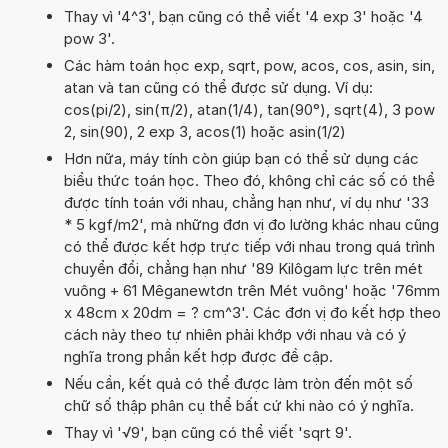
Thay vì '4^3', bạn cũng có thể viết '4 exp 3' hoặc '4
pow 3'.
Các hàm toán học exp, sqrt, pow, acos, cos, asin, sin,
atan và tan cũng có thể được sử dụng. Ví dụ:
cos(pi/2), sin(π/2), atan(1/4), tan(90°), sqrt(4), 3 pow
2, sin(90), 2 exp 3, acos(1) hoặc asin(1/2)
Hơn nữa, máy tính còn giúp bạn có thể sử dụng các
biểu thức toán học. Theo đó, không chỉ các số có thể
được tính toán với nhau, chẳng hạn như, ví dụ như '33
* 5 kgf/m2', mà những đơn vị đo lường khác nhau cũng
có thể được kết hợp trực tiếp với nhau trong quá trình
chuyển đổi, chẳng hạn như '89 Kilôgam lực trên mét
vuông + 61 Mêganewtơn trên Mét vuông' hoặc '76mm
x 48cm x 20dm = ? cm^3'. Các đơn vị đo kết hợp theo
cách này theo tự nhiên phải khớp với nhau và có ý
nghĩa trong phần kết hợp được đề cập.
Nếu cần, kết quả có thể được làm tròn đến một số
chữ số thập phân cụ thể bất cứ khi nào có ý nghĩa.
Thay vì '√9', bạn cũng có thể viết 'sqrt 9'.