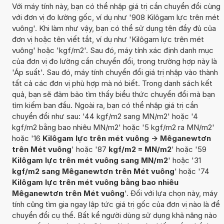
Với máy tính này, bạn có thể nhập giá trị cần chuyển đổi cùng
với đơn vị đo lường gốc, ví dụ như '908 Kilôgam lực trên mét
vuông'. Khi làm như vậy, bạn có thể sử dụng tên đầy đủ của
đơn vị hoặc tên viết tắt, ví dụ như 'Kilôgam lực trên mét
vuông' hoặc 'kgf/m2'. Sau đó, máy tính xác định danh mục
của đơn vị đo lường cần chuyển đổi, trong trường hợp này là
'Áp suất'. Sau đó, máy tính chuyển đổi giá trị nhập vào thành
tất cả các đơn vị phù hợp mà nó biết. Trong danh sách kết
quả, bạn sẽ đảm bảo tìm thấy biểu thức chuyển đổi mà bạn
tìm kiếm ban đầu. Ngoài ra, bạn có thể nhập giá trị cần
chuyển đổi như sau: '44 kgf/m2 sang MN/m2' hoặc '4
kgf/m2 bằng bao nhiêu MN/m2' hoặc '5 kgf/m2 ra MN/m2'
hoặc '16
Kilôgam lực trên mét vuông -> Mêganewtơn
trên Mét vuông
' hoặc '87
kgf/m2 = MN/m2
' hoặc '59
Kilôgam lực trên mét vuông sang MN/m2
' hoặc '31
kgf/m2 sang Mêganewtơn trên Mét vuông
' hoặc '74
Kilôgam lực trên mét vuông bằng bao nhiêu
Mêganewtơn trên Mét vuông
'. Đối với lựa chọn này, máy
tính cũng tìm gia ngay lập tức giá trị gốc của đơn vị nào là để
chuyển đổi cụ thể. Bất kể người dùng sử dụng khả năng nào