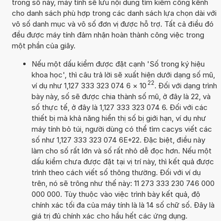
trong số này, máy tính sẽ lưu nội dung tìm kiếm cồng kềnh
cho danh sách phù hợp trong các danh sách lựa chọn dài với
vô số danh mục và vô số đơn vị được hỗ trợ. Tất cả điều đó
đều được máy tính đảm nhận hoàn thành công việc trong
một phần của giây.
Nếu một dấu kiểm được đặt cạnh 'Số trong ký hiệu
khoa học', thì câu trả lời sẽ xuất hiện dưới dạng số mũ,
22
ví dụ như 1,127 333 323 074 6
×
10
. Đối với dạng trình
bày này, số sẽ được chia thành số mũ, ở đây là 22, và
số thực tế, ở đây là 1,127 333 323 074 6. Đối với các
thiết bị mà khả năng hiển thị số bị giới hạn, ví dụ như
máy tính bỏ túi, người dùng có thể tìm cacys viết các
số như 1,127 333 323 074 6E+22. Đặc biệt, điều này
làm cho số rất lớn và số rất nhỏ dễ đọc hơn. Nếu một
dấu kiểm chưa được đặt tại vị trí này, thì kết quả được
trình theo cách viết số thông thường. Đối với ví dụ
trên, nó sẽ trông như thế này: 11 273 333 230 746 000
000 000. Tùy thuộc vào việc trình bày kết quả, độ
chính xác tối đa của máy tính là là 14 số chữ số. Đây là
giá trị đủ chính xác cho hầu hết các ứng dụng.