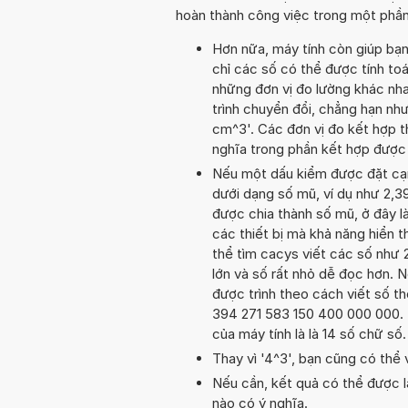
hoàn thành công việc trong một phần
Hơn nữa, máy tính còn giúp bạ
chỉ các số có thể được tính toá
những đơn vị đo lường khác nha
trình chuyển đổi, chẳng hạn nh
cm^3'. Các đơn vị đo kết hợp t
nghĩa trong phần kết hợp được
Nếu một dấu kiểm được đặt cạnh 
dưới dạng số mũ, ví dụ như 2,3
được chia thành số mũ, ở đây là
các thiết bị mà khả năng hiển th
thể tìm cacys viết các số như 
lớn và số rất nhỏ dễ đọc hơn. N
được trình theo cách viết số th
394 271 583 150 400 000 000. T
của máy tính là là 14 số chữ số
Thay vì '4^3', bạn cũng có thể 
Nếu cần, kết quả có thể được l
nào có ý nghĩa.