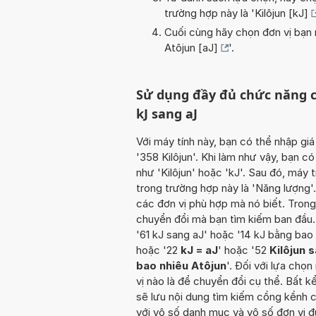
trường hợp này là '
Kilôjun [kJ]
Cuối cùng hãy chọn đơn vị bạn m
Atôjun [aJ]
'.
Sử dụng đầy đủ chức năng c
kJ sang aJ
Với máy tính này, bạn có thể nhập giá
'358 Kilôjun'. Khi làm như vậy, bạn có
như 'Kilôjun' hoặc 'kJ'. Sau đó, máy
trong trường hợp này là 'Năng lượng'.
các đơn vị phù hợp mà nó biết. Tron
chuyển đổi mà bạn tìm kiếm ban đầu. 
'61 kJ sang aJ' hoặc '14 kJ bằng bao 
hoặc '22
kJ = aJ
' hoặc '52
Kilôjun 
bao nhiêu Atôjun
'. Đối với lựa chọn
vị nào là để chuyển đổi cụ thể. Bất 
sẽ lưu nội dung tìm kiếm cồng kềnh 
với vô số danh mục và vô số đơn vị 