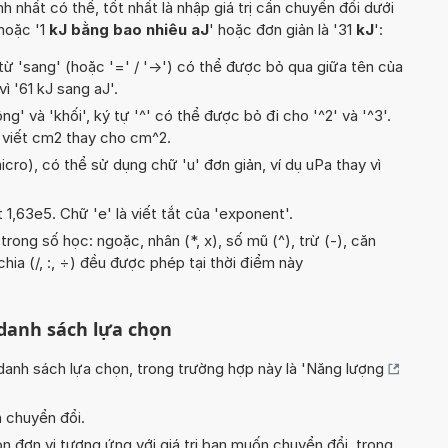
hất có thể, tốt nhất là nhập giá trị cần chuyển đổi dưới
 hoặc '1
kJ bằng bao nhiêu aJ
' hoặc đơn giản là '31
kJ
':
từ 'sang' (hoặc '=' / '->') có thể được bỏ qua giữa tên của
vì '61 kJ sang aJ'.
g' và 'khối', ký tự '^' có thể được bỏ đi cho '^2' và '^3'.
 viết cm2 thay cho cm^2.
icro), có thể sử dụng chữ 'u' đơn giản, ví dụ uPa thay vì
t 1,63e5. Chữ 'e' là viết tắt của 'exponent'.
rong số học: ngoặc, nhân (*, x), số mũ (^), trừ (-), căn
 chia (/, :, ÷) đều được phép tại thời điểm này
 danh sách lựa chọn
nh sách lựa chọn, trong trường hợp này là '
Năng lượng
n chuyển đổi.
n đơn vị tương ứng với giá trị bạn muốn chuyển đổi, trong