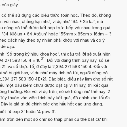
 của giây.
n có thể sử dụng các biểu thức toán học. Theo đó, không
n với nhau, chẳng hạn như, ví dụ như '94 * 25 kJ', mà
u cũng có thể được kết hợp trực tiếp với nhau trong quá
ư '34 Kilôjun + 64 Atôjun' hoặc '55mm x 85cm x 16dm = ?
heo cách này theo tự nhiên phải khớp với nhau và có ý
 đề cập.
'Số trong ký hiệu khoa học', thì câu trả lời sẽ xuất hiện
21
94 271 583 150 4
×
10
. Đối với dạng trình bày này, số sẽ
 21, và số thực tế, ở đây là 2,394 271 583 150 4. Đối với
ị số bị giới hạn, ví dụ như máy tính bỏ túi, người dùng có
2,394 271 583 150 4E+21. Đặc biệt, điều này làm cho số rất
ếu một dấu kiểm chưa được đặt tại vị trí này, thì kết quả
ông thường. Đối với ví dụ trên, nó sẽ trông như thế này: 2
ùy thuộc vào việc trình bày kết quả, độ chính xác tối đa
. Đây là giá trị đủ chính xác cho hầu hết các ứng dụng.
viết '4 exp 3' hoặc '4 pow 3'.
àm tròn đến một số chữ số thập phân cụ thể bất cứ khi