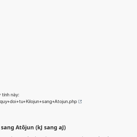
 tính này:
/quy+doi+tu+Kilojun+sang+Atojun.php
 sang Atôjun (kJ sang aJ)