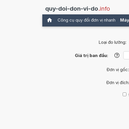
quy-doi-don-vi-do
.info
Công cụ quy đổi đơn vị nhanh
Máy
Loại đo lường:
Giá trị ban đầu:
?
Đơn vị gốc
Đơn vị đích