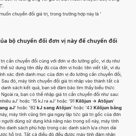
'.
uốn chuyển đổi giá trị, trong trường hợp này là '
ủa bộ chuyển đổi đơn vị này để chuyển đổi
 trị cần chuyển đổi cùng với đơn vị đo lường gốc, ví dụ như
 thể sử dụng tên đầy đủ của đơn vị hoặc tên viết tắt, ví dụ
 tính xác định danh mục của đơn vị đo lường cần chuyển đổi,
 Sau đó, máy tính chuyển đổi giá trị nhập vào thành tất cả
g danh sách kết quả, bạn sẽ đảm bảo tìm thấy biểu thức
Ngoài ra, bạn có thể nhập giá trị cần chuyển đổi như sau:
nhiêu aJ' hoặc '15 kJ ra aJ' hoặc '91
Kilôjun -> Atôjun
'
sang aJ
' hoặc '82
kJ sang Atôjun
' hoặc '43
Kilôjun bằng
 này, máy tính cũng tìm gia ngay lập tức giá trị gốc của đơn
kể người dùng sử dụng khả năng nào trong số này, máy tính
cho danh sách phù hợp trong các danh sách lựa chọn dài
được hỗ trợ. Tất cả điều đó đều được máy tính đảm nhận