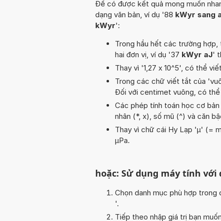
Để có được kết quả mong muốn nhanh n
dạng văn bản, ví dụ '88
kWyr sang 
kWyr
':
Trong hầu hết các trường hợp, 
hai đơn vị, ví dụ '37
kWyr aJ
' 
Thay vì '1,27 x 10^5', có thể viế
Trong các chữ viết tắt của 'vuôn
Đối với centimet vuông, có thể
Các phép tính toán học cơ bản tr
nhân (*, x), số mũ (^) và căn b
Thay vì chữ cái Hy Lạp 'µ' (= m
µPa.
hoặc: Sử dụng máy tính với
Chọn danh mục phù hợp trong da
'.
Tiếp theo nhập giá trị bạn muố