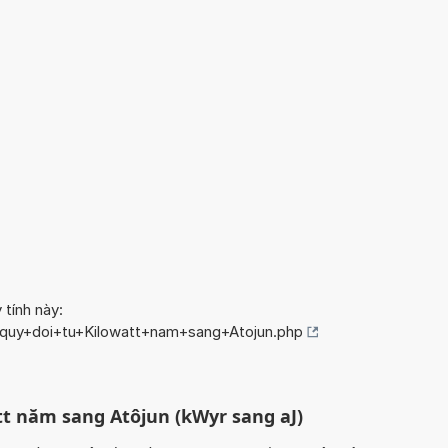
 tính này:
o/quy+doi+tu+Kilowatt+nam+sang+Atojun.php
tt năm sang Atôjun (kWyr sang aJ)