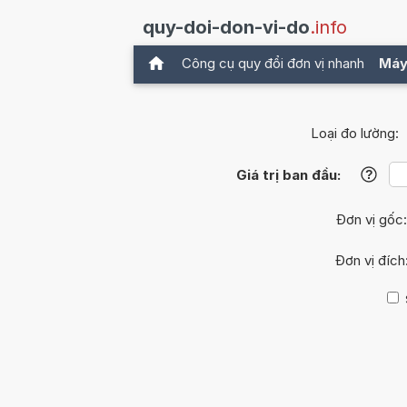
quy-doi-don-vi-do
.info
Công cụ quy đổi đơn vị nhanh
Máy
Loại đo lường:
Giá trị ban đầu:
?
Đơn vị gốc
Đơn vị đích