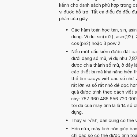
kềnh cho danh sách phù hợp trong cá
vị được hỗ trợ. Tất cả điều đó đều 
phần của giây.
Các hàm toán học tan, sin, asi
dụng. Ví dụ: sin(π/2), asin(1/2),
cos(pi/2) hoặc 3 pow 2
Nếu một dấu kiểm được đặt cạnh 
dưới dạng số mũ, ví dụ như 7,
được chia thành số mũ, ở đây là
các thiết bị mà khả năng hiển th
thể tìm cacys viết các số như 
rất lớn và số rất nhỏ dễ đọc hơn
quả được trình theo cách viết s
này: 787 960 486 656 720 000 0
tối đa của máy tính là là 14 số 
dụng.
Thay vì '√16', bạn cũng có thể vi
Hơn nữa, máy tính còn giúp bạ
chỉ các số có thể được tính to