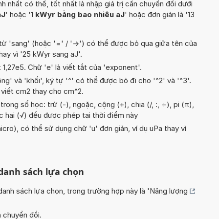
hất có thể, tốt nhất là nhập giá trị cần chuyển đổi dưới
aJ
' hoặc '1
kWyr bằng bao nhiêu aJ
' hoặc đơn giản là '13
từ 'sang' (hoặc '=' / '->') có thể được bỏ qua giữa tên của
thay vì '25 kWyr sang aJ'.
t 1,27e5. Chữ 'e' là viết tắt của 'exponent'.
g' và 'khối', ký tự '^' có thể được bỏ đi cho '^2' và '^3'.
 viết cm2 thay cho cm^2.
ong số học: trừ (-), ngoặc, cộng (+), chia (/, :, ÷), pi (π),
ậc hai (√) đều được phép tại thời điểm này
icro), có thể sử dụng chữ 'u' đơn giản, ví dụ uPa thay vì
 danh sách lựa chọn
nh sách lựa chọn, trong trường hợp này là '
Năng lượng
n chuyển đổi.