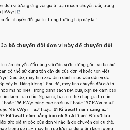
n đơn vị tương ứng với giá trị bạn muốn chuyển đổi, trong
m [kWyr]
'.
uốn chuyển đổi giá trị, trong trường hợp này là '
ủa bộ chuyển đổi đơn vị này để chuyển đổi
 trị cần chuyển đổi cùng với đơn vị đo lường gốc, ví dụ như
 bạn có thể sử dụng tên đầy đủ của đơn vị hoặc tên viết
kWyr'. Sau đó, máy tính xác định danh mục của đơn vị đo
p này là 'Năng lượng'. Sau đó, máy tính chuyển đổi giá trị
ù hợp mà nó biết. Trong danh sách kết quả, bạn sẽ đảm bảo
 tìm kiếm ban đầu. Ngoài ra, bạn có thể nhập giá trị cần
J' hoặc '86 kWyr bằng bao nhiêu aJ' hoặc '87 kWyr ra aJ'
hoặc '49
kWyr = aJ
' hoặc '61
Kilôwatt năm sang aJ
'
'97
Kilôwatt năm bằng bao nhiêu Atôjun
'. Đối với lựa
lập tức giá trị gốc của đơn vị nào là để chuyển đổi cụ thể.
ào trong số này, máy tính sẽ lưu nội dung tìm kiếm cồng