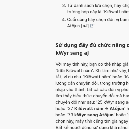
Từ danh sách lựa chọn, hãy chọ
trường hợp này là '
Kilôwatt nă
Cuối cùng hãy chọn đơn vị bạn m
Atôjun [aJ]
'.
Sử dụng đầy đủ chức năng c
kWyr sang aJ
Với máy tính này, bạn có thể nhập giá
'565 Kilôwatt năm'. Khi làm như vậy,
tắt, ví dụ như 'Kilôwatt năm' hoặc '
lường cần chuyển đổi, trong trường hợ
nhập vào thành tất cả các đơn vị ph
tìm thấy biểu thức chuyển đổi mà bạn
chuyển đổi như sau: '25 kWyr sang a
hoặc '37
Kilôwatt năm -> Atôjun
' 
hoặc '73
kWyr sang Atôjun
' hoặc 
chọn này, máy tính cũng tìm gia ngay 
Bất kể người dùng sử dụng khả năng n