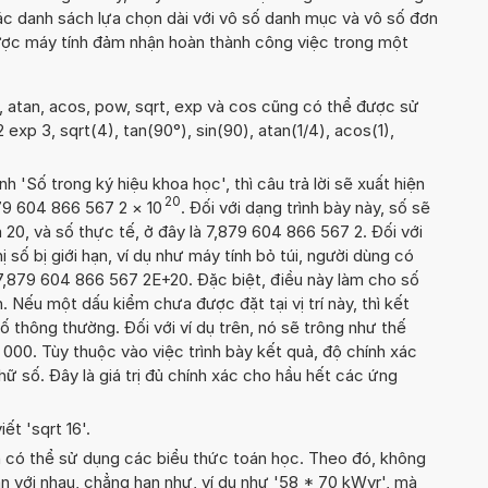
c danh sách lựa chọn dài với vô số danh mục và vô số đơn
được máy tính đảm nhận hoàn thành công việc trong một
n, atan, acos, pow, sqrt, exp và cos cũng có thể được sử
 2 exp 3, sqrt(4), tan(90°), sin(90), atan(1/4), acos(1),
'Số trong ký hiệu khoa học', thì câu trả lời sẽ xuất hiện
20
879 604 866 567 2
×
10
. Đối với dạng trình bày này, số sẽ
 20, và số thực tế, ở đây là 7,879 604 866 567 2. Đối với
ị số bị giới hạn, ví dụ như máy tính bỏ túi, người dùng có
7,879 604 866 567 2E+20. Đặc biệt, điều này làm cho số
. Nếu một dấu kiểm chưa được đặt tại vị trí này, thì kết
ố thông thường. Đối với ví dụ trên, nó sẽ trông như thế
00. Tùy thuộc vào việc trình bày kết quả, độ chính xác
chữ số. Đây là giá trị đủ chính xác cho hầu hết các ứng
ết 'sqrt 16'.
n có thể sử dụng các biểu thức toán học. Theo đó, không
án với nhau, chẳng hạn như, ví dụ như '58 * 70 kWyr', mà