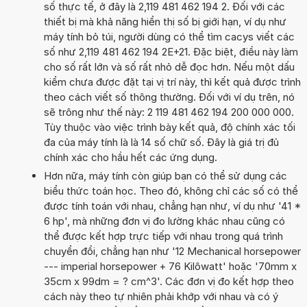
số thực tế, ở đây là 2,119 481 462 194 2. Đối với các
thiết bị mà khả năng hiển thị số bị giới hạn, ví dụ như
máy tính bỏ túi, người dùng có thể tìm cacys viết các
số như 2,119 481 462 194 2E+21. Đặc biệt, điều này làm
cho số rất lớn và số rất nhỏ dễ đọc hơn. Nếu một dấu
kiểm chưa được đặt tại vị trí này, thì kết quả được trình
theo cách viết số thông thường. Đối với ví dụ trên, nó
sẽ trông như thế này: 2 119 481 462 194 200 000 000.
Tùy thuộc vào việc trình bày kết quả, độ chính xác tối
đa của máy tính là là 14 số chữ số. Đây là giá trị đủ
chính xác cho hầu hết các ứng dụng.
Hơn nữa, máy tính còn giúp bạn có thể sử dụng các
biểu thức toán học. Theo đó, không chỉ các số có thể
được tính toán với nhau, chẳng hạn như, ví dụ như '41 *
6 hp', mà những đơn vị đo lường khác nhau cũng có
thể được kết hợp trực tiếp với nhau trong quá trình
chuyển đổi, chẳng hạn như '12 Mechanical horsepower
--- imperial horsepower + 76 Kilôwatt' hoặc '70mm x
35cm x 99dm = ? cm^3'. Các đơn vị đo kết hợp theo
cách này theo tự nhiên phải khớp với nhau và có ý