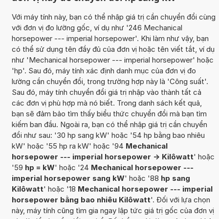
Với máy tính này, bạn có thể nhập giá trị cần chuyển đổi cùng
với đơn vị đo lường gốc, ví dụ như '246 Mechanical
horsepower --- imperial horsepower'. Khi làm như vậy, bạn
có thể sử dụng tên đầy đủ của đơn vị hoặc tên viết tắt, ví dụ
như 'Mechanical horsepower --- imperial horsepower' hoặc
'hp'. Sau đó, máy tính xác định danh mục của đơn vị đo
lường cần chuyển đổi, trong trường hợp này là 'Công suất'.
Sau đó, máy tính chuyển đổi giá trị nhập vào thành tất cả
các đơn vị phù hợp mà nó biết. Trong danh sách kết quả,
bạn sẽ đảm bảo tìm thấy biểu thức chuyển đổi mà bạn tìm
kiếm ban đầu. Ngoài ra, bạn có thể nhập giá trị cần chuyển
đổi như sau: '30 hp sang kW' hoặc '54 hp bằng bao nhiêu
kW' hoặc '55 hp ra kW' hoặc '94
Mechanical
horsepower --- imperial horsepower -> Kilôwatt
' hoặc
'59
hp = kW
' hoặc '24
Mechanical horsepower ---
imperial horsepower sang kW
' hoặc '88
hp sang
Kilôwatt
' hoặc '18
Mechanical horsepower --- imperial
horsepower bằng bao nhiêu Kilôwatt
'. Đối với lựa chọn
này, máy tính cũng tìm gia ngay lập tức giá trị gốc của đơn vị