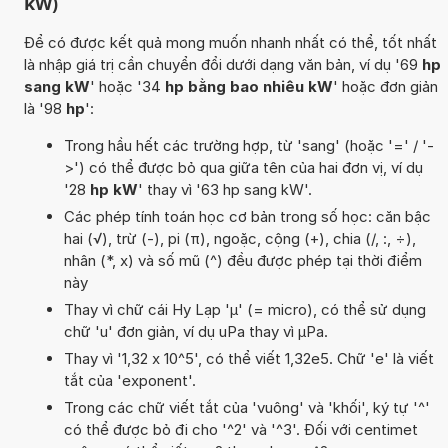
kW)
Để có được kết quả mong muốn nhanh nhất có thể, tốt nhất
là nhập giá trị cần chuyển đổi dưới dạng văn bản, ví dụ '69
hp
sang kW
' hoặc '34
hp bằng bao nhiêu kW
' hoặc đơn giản
là '98
hp
':
Trong hầu hết các trường hợp, từ 'sang' (hoặc '=' / '-
>') có thể được bỏ qua giữa tên của hai đơn vị, ví dụ
'28
hp kW
' thay vì '63 hp sang kW'.
Các phép tính toán học cơ bản trong số học: căn bậc
hai (√), trừ (-), pi (π), ngoặc, cộng (+), chia (/, :, ÷),
nhân (*, x) và số mũ (^) đều được phép tại thời điểm
này
Thay vì chữ cái Hy Lạp 'µ' (= micro), có thể sử dụng
chữ 'u' đơn giản, ví dụ uPa thay vì µPa.
Thay vì '1,32 x 10^5', có thể viết 1,32e5. Chữ 'e' là viết
tắt của 'exponent'.
Trong các chữ viết tắt của 'vuông' và 'khối', ký tự '^'
có thể được bỏ đi cho '^2' và '^3'. Đối với centimet