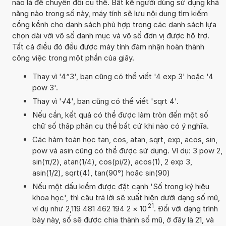
nào là để chuyển đổi cụ thể. Bất kể người dùng sử dụng khả
năng nào trong số này, máy tính sẽ lưu nội dung tìm kiếm
cồng kềnh cho danh sách phù hợp trong các danh sách lựa
chọn dài với vô số danh mục và vô số đơn vị được hỗ trợ.
Tất cả điều đó đều được máy tính đảm nhận hoàn thành
công việc trong một phần của giây.
Thay vì '4^3', bạn cũng có thể viết '4 exp 3' hoặc '4
pow 3'.
Thay vì '√4', bạn cũng có thể viết 'sqrt 4'.
Nếu cần, kết quả có thể được làm tròn đến một số
chữ số thập phân cụ thể bất cứ khi nào có ý nghĩa.
Các hàm toán học tan, cos, atan, sqrt, exp, acos, sin,
pow và asin cũng có thể được sử dụng. Ví dụ: 3 pow 2,
sin(π/2), atan(1/4), cos(pi/2), acos(1), 2 exp 3,
asin(1/2), sqrt(4), tan(90°) hoặc sin(90)
Nếu một dấu kiểm được đặt cạnh 'Số trong ký hiệu
khoa học', thì câu trả lời sẽ xuất hiện dưới dạng số mũ,
21
ví dụ như 2,119 481 462 194 2
×
10
. Đối với dạng trình
bày này, số sẽ được chia thành số mũ, ở đây là 21, và