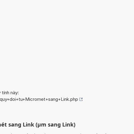
 tính này:
o/quy+doi+tu+Micromet+sang+Link.php
ét sang Link (µm sang Link)