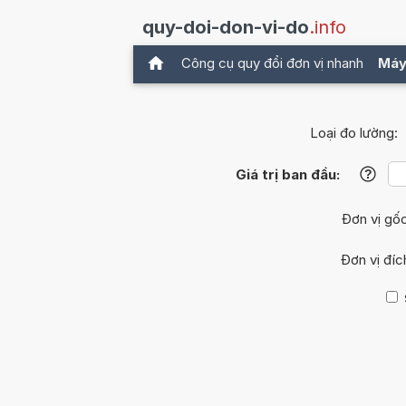
quy-doi-don-vi-do
.info
Công cụ quy đổi đơn vị nhanh
Máy
Loại đo lường:
Giá trị ban đầu:
?
Đơn vị gố
Đơn vị đíc