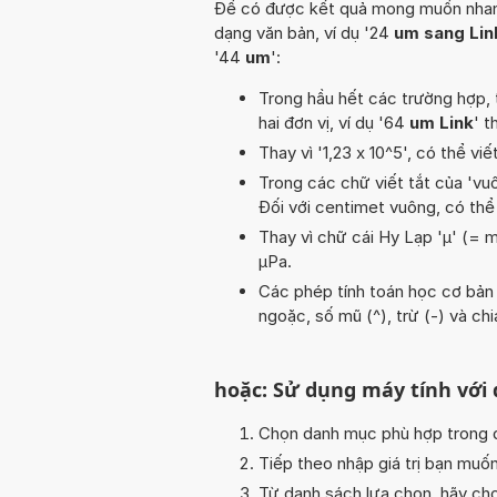
Để có được kết quả mong muốn nhanh n
dạng văn bản, ví dụ '24
um sang Lin
'44
um
':
Trong hầu hết các trường hợp, 
hai đơn vị, ví dụ '64
um Link
' t
Thay vì '1,23 x 10^5', có thể viế
Trong các chữ viết tắt của 'vuôn
Đối với centimet vuông, có thể
Thay vì chữ cái Hy Lạp 'µ' (= m
µPa.
Các phép tính toán học cơ bản tr
ngoặc, số mũ (^), trừ (-) và chi
hoặc: Sử dụng máy tính với
Chọn danh mục phù hợp trong da
Tiếp theo nhập giá trị bạn muố
Từ danh sách lựa chọn, hãy chọ