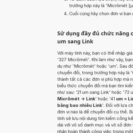
trường hợp này là '
Micrômét [
Cuối cùng hãy chọn đơn vị bạn m
Sử dụng đầy đủ chức năng c
um sang Link
Với máy tính này, bạn có thể nhập giá
'327 Micrômét'. Khi làm như vậy, bạn 
dụ như 'Micrômét' hoặc 'um'. Sau đó
chuyển đổi, trong trường hợp này là '
thành tất cả các đơn vị phù hợp mà n
biểu thức chuyển đổi mà bạn tìm kiếm
như sau: '21 um sang Link' hoặc '72 
Micrômét -> Link
' hoặc '41
um = Li
bằng bao nhiêu Link
'. Đối với lựa 
đơn vị nào là để chuyển đổi cụ thể. 
tính sẽ lưu nội dung tìm kiếm cồng 
dài với vô số danh mục và vô số đơn 
nhận hoàn thành công việc trong một