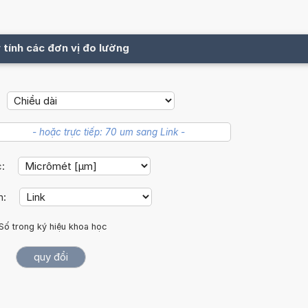
 tính các đơn vị đo lường
c:
h:
Số trong ký hiệu khoa học