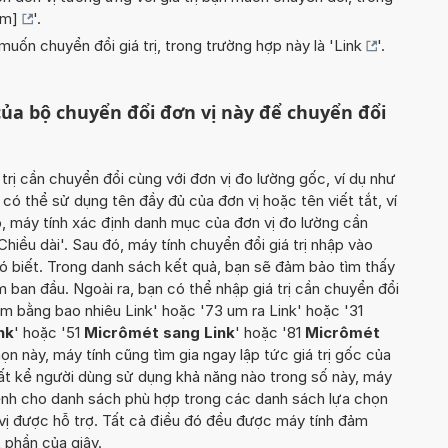
µm]
'.
uốn chuyển đổi giá trị, trong trường hợp này là '
Link
'.
ủa bộ chuyển đổi đơn vị này để chuyển đổi
 trị cần chuyển đổi cùng với đơn vị đo lường gốc, ví dụ như
có thể sử dụng tên đầy đủ của đơn vị hoặc tên viết tắt, ví
, máy tính xác định danh mục của đơn vị đo lường cần
Chiều dài'. Sau đó, máy tính chuyển đổi giá trị nhập vào
ó biết. Trong danh sách kết quả, bạn sẽ đảm bảo tìm thấy
 ban đầu. Ngoài ra, bạn có thể nhập giá trị cần chuyển đổi
um bằng bao nhiêu Link' hoặc '73 um ra Link' hoặc '31
nk
' hoặc '51
Micrômét sang Link
' hoặc '81
Micrômét
chọn này, máy tính cũng tìm gia ngay lập tức giá trị gốc của
Bất kể người dùng sử dụng khả năng nào trong số này, máy
kềnh cho danh sách phù hợp trong các danh sách lựa chọn
vị được hỗ trợ. Tất cả điều đó đều được máy tính đảm
 phần của giây.