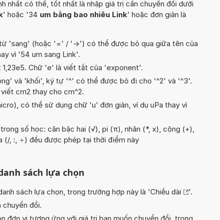
hất có thể, tốt nhất là nhập giá trị cần chuyển đổi dưới
k
' hoặc '34
um bằng bao nhiêu Link
' hoặc đơn giản là
từ 'sang' (hoặc '=' / '->') có thể được bỏ qua giữa tên của
hay vì '54 um sang Link'.
t 1,23e5. Chữ 'e' là viết tắt của 'exponent'.
g' và 'khối', ký tự '^' có thể được bỏ đi cho '^2' và '^3'.
 viết cm2 thay cho cm^2.
icro), có thể sử dụng chữ 'u' đơn giản, ví dụ uPa thay vì
ong số học: căn bậc hai (√), pi (π), nhân (*, x), cộng (+),
a (/, :, ÷) đều được phép tại thời điểm này
 danh sách lựa chọn
nh sách lựa chọn, trong trường hợp này là '
Chiều dài
'.
n chuyển đổi.
n đơn vị tương ứng với giá trị bạn muốn chuyển đổi, trong