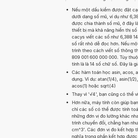
Nếu một dấu kiểm được đặt cạnh 
dưới dạng số mũ, ví dụ như 6,
được chia thành số mũ, ở đây là
thiết bị mà khả năng hiển thị số
cacys viết các số như 6,388 14
số rất nhỏ dễ đọc hơn. Nếu một 
trình theo cách viết số thông t
809 001 600 000 000. Tùy thuộc
tính là là 14 số chữ số. Đây là 
Các hàm toán học asin, acos, a
dụng. Ví dụ: atan(1/4), asin(1/2)
acos(1) hoặc sqrt(4)
Thay vì '√4', bạn cũng có thể vi
Hơn nữa, máy tính còn giúp bạ
chỉ các số có thể được tính toá
những đơn vị đo lường khác nha
trình chuyển đổi, chẳng hạn n
cm^3'. Các đơn vị đo kết hợp t
nghĩa trong phần kết hợp được