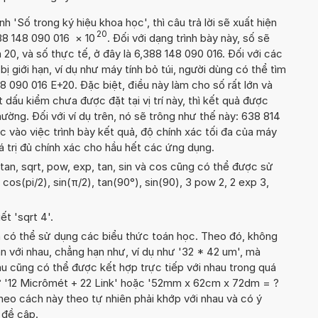
'Số trong ký hiệu khoa học', thì câu trả lời sẽ xuất hiện
20
388 148 090 016
×
10
. Đối với dạng trình bày này, số sẽ
 20, và số thực tế, ở đây là 6,388 148 090 016. Đối với các
 bị giới hạn, ví dụ như máy tính bỏ túi, người dùng có thể tìm
8 090 016 E+20. Đặc biệt, điều này làm cho số rất lớn và
dấu kiểm chưa được đặt tại vị trí này, thì kết quả được
hường. Đối với ví dụ trên, nó sẽ trông như thế này: 638 814
 vào việc trình bày kết quả, độ chính xác tối đa của máy
giá trị đủ chính xác cho hầu hết các ứng dụng.
tan, sqrt, pow, exp, tan, sin và cos cũng có thể được sử
, cos(pi/2), sin(π/2), tan(90°), sin(90), 3 pow 2, 2 exp 3,
ết 'sqrt 4'.
n có thể sử dụng các biểu thức toán học. Theo đó, không
n với nhau, chẳng hạn như, ví dụ như '32 * 42 um', mà
u cũng có thể được kết hợp trực tiếp với nhau trong quá
hư '12 Micrômét + 22 Link' hoặc '52mm x 62cm x 72dm = ?
heo cách này theo tự nhiên phải khớp với nhau và có ý
 đề cập.