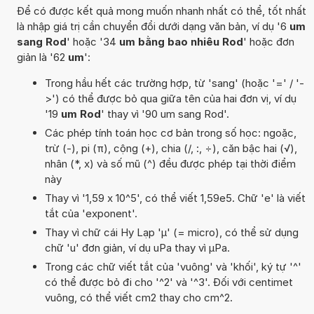
Để có được kết quả mong muốn nhanh nhất có thể, tốt nhất
là nhập giá trị cần chuyển đổi dưới dạng văn bản, ví dụ '6
um
sang Rod
' hoặc '34
um bằng bao nhiêu Rod
' hoặc đơn
giản là '62
um
':
Trong hầu hết các trường hợp, từ 'sang' (hoặc '=' / '-
>') có thể được bỏ qua giữa tên của hai đơn vị, ví dụ
'19
um Rod
' thay vì '90 um sang Rod'.
Các phép tính toán học cơ bản trong số học: ngoặc,
trừ (-), pi (π), cộng (+), chia (/, :, ÷), căn bậc hai (√),
nhân (*, x) và số mũ (^) đều được phép tại thời điểm
này
Thay vì '1,59 x 10^5', có thể viết 1,59e5. Chữ 'e' là viết
tắt của 'exponent'.
Thay vì chữ cái Hy Lạp 'µ' (= micro), có thể sử dụng
chữ 'u' đơn giản, ví dụ uPa thay vì µPa.
Trong các chữ viết tắt của 'vuông' và 'khối', ký tự '^'
có thể được bỏ đi cho '^2' và '^3'. Đối với centimet
vuông, có thể viết cm2 thay cho cm^2.