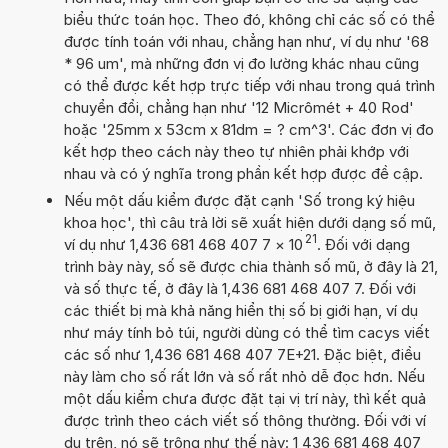
biểu thức toán học. Theo đó, không chỉ các số có thể
được tính toán với nhau, chẳng hạn như, ví dụ như '68
* 96 um', mà những đơn vị đo lường khác nhau cũng
có thể được kết hợp trực tiếp với nhau trong quá trình
chuyển đổi, chẳng hạn như '12 Micrômét + 40 Rod'
hoặc '25mm x 53cm x 81dm = ? cm^3'. Các đơn vị đo
kết hợp theo cách này theo tự nhiên phải khớp với
nhau và có ý nghĩa trong phần kết hợp được đề cập.
Nếu một dấu kiểm được đặt cạnh 'Số trong ký hiệu
khoa học', thì câu trả lời sẽ xuất hiện dưới dạng số mũ,
21
ví dụ như 1,436 681 468 407 7
×
10
. Đối với dạng
trình bày này, số sẽ được chia thành số mũ, ở đây là 21,
và số thực tế, ở đây là 1,436 681 468 407 7. Đối với
các thiết bị mà khả năng hiển thị số bị giới hạn, ví dụ
như máy tính bỏ túi, người dùng có thể tìm cacys viết
các số như 1,436 681 468 407 7E+21. Đặc biệt, điều
này làm cho số rất lớn và số rất nhỏ dễ đọc hơn. Nếu
một dấu kiểm chưa được đặt tại vị trí này, thì kết quả
được trình theo cách viết số thông thường. Đối với ví
dụ trên, nó sẽ trông như thế này: 1 436 681 468 407