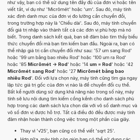
như vậy, bạn có thể sử dụng tên đầy đủ của đơn vị hoặc tên
viết tắt, ví dụ như 'Micrômét' hoặc 'um'. Sau đó, máy tính
xác định danh mục của đơn vị đo lường cần chuyển đổi,
trong trường hợp này là 'Chiều dài'. Sau đó, máy tính chuyển
đổi giá trị nhập vào thành tất cả các đơn vị phù hợp mà nó
biết. Trong danh sách kết quả, bạn sẽ đảm bảo tìm thấy biểu
thức chuyển đổi mà bạn tìm kiếm ban đầu. Ngoài ra, bạn có
thể nhập giá trị cần chuyển đổi như sau: '57 um sang Rod'
hoặc '99 um bằng bao nhiêu Rod' hoặc '100 um ra Rod'
hoặc '85
Micrômét -> Rod
' hoặc '14
um = Rod
' hoặc '42
Micrômét sang Rod
' hoặc '27
Micrômét bằng bao
nhiêu Rod
'. Đối với lựa chọn này, máy tính cũng tìm gia ngay
lập tức giá trị gốc của đơn vị nào là để chuyển đổi cụ thể.
Bất kể người dùng sử dụng khả năng nào trong số này, máy
tính sẽ lưu nội dung tìm kiếm cồng kềnh cho danh sách phù
hợp trong các danh sách lựa chọn dài với vô số danh mục và
vô số đơn vị được hỗ trợ. Tất cả điều đó đều được máy tính
đảm nhận hoàn thành công việc trong một phần của giây.
Thay vì '√25', bạn cũng có thể viết 'sqrt 25'.
Hơn nữa, máy tính còn giúp bạn có thể sử dụng các