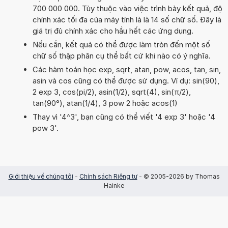
700 000 000. Tùy thuộc vào việc trình bày kết quả, độ
chính xác tối đa của máy tính là là 14 số chữ số. Đây là
giá trị đủ chính xác cho hầu hết các ứng dụng.
Nếu cần, kết quả có thể được làm tròn đến một số
chữ số thập phân cụ thể bất cứ khi nào có ý nghĩa.
Các hàm toán học exp, sqrt, atan, pow, acos, tan, sin,
asin và cos cũng có thể được sử dụng. Ví dụ: sin(90),
2 exp 3, cos(pi/2), asin(1/2), sqrt(4), sin(π/2),
tan(90°), atan(1/4), 3 pow 2 hoặc acos(1)
Thay vì '4^3', bạn cũng có thể viết '4 exp 3' hoặc '4
pow 3'.
Giới thiệu về chúng tôi
-
Chính sách Riêng tư
- © 2005-2026 by Thomas
Hainke