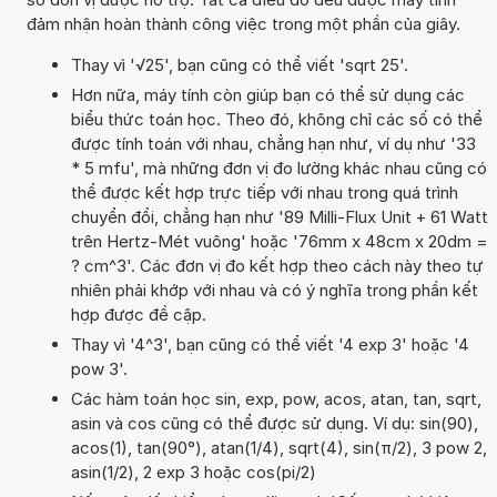
đảm nhận hoàn thành công việc trong một phần của giây.
Thay vì '√25', bạn cũng có thể viết 'sqrt 25'.
Hơn nữa, máy tính còn giúp bạn có thể sử dụng các
biểu thức toán học. Theo đó, không chỉ các số có thể
được tính toán với nhau, chẳng hạn như, ví dụ như '33
* 5 mfu', mà những đơn vị đo lường khác nhau cũng có
thể được kết hợp trực tiếp với nhau trong quá trình
chuyển đổi, chẳng hạn như '89 Milli-Flux Unit + 61 Watt
trên Hertz-Mét vuông' hoặc '76mm x 48cm x 20dm =
? cm^3'. Các đơn vị đo kết hợp theo cách này theo tự
nhiên phải khớp với nhau và có ý nghĩa trong phần kết
hợp được đề cập.
Thay vì '4^3', bạn cũng có thể viết '4 exp 3' hoặc '4
pow 3'.
Các hàm toán học sin, exp, pow, acos, atan, tan, sqrt,
asin và cos cũng có thể được sử dụng. Ví dụ: sin(90),
acos(1), tan(90°), atan(1/4), sqrt(4), sin(π/2), 3 pow 2,
asin(1/2), 2 exp 3 hoặc cos(pi/2)