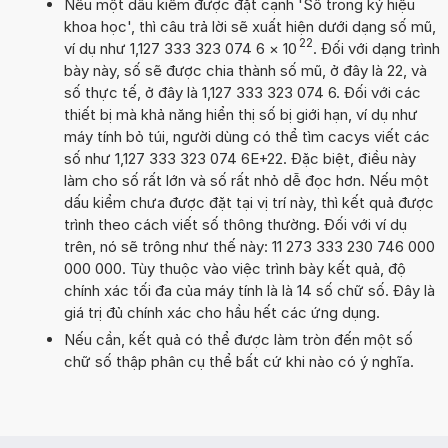
Nếu một dấu kiểm được đặt cạnh 'Số trong ký hiệu
khoa học', thì câu trả lời sẽ xuất hiện dưới dạng số mũ,
22
ví dụ như 1,127 333 323 074 6
×
10
. Đối với dạng trình
bày này, số sẽ được chia thành số mũ, ở đây là 22, và
số thực tế, ở đây là 1,127 333 323 074 6. Đối với các
thiết bị mà khả năng hiển thị số bị giới hạn, ví dụ như
máy tính bỏ túi, người dùng có thể tìm cacys viết các
số như 1,127 333 323 074 6E+22. Đặc biệt, điều này
làm cho số rất lớn và số rất nhỏ dễ đọc hơn. Nếu một
dấu kiểm chưa được đặt tại vị trí này, thì kết quả được
trình theo cách viết số thông thường. Đối với ví dụ
trên, nó sẽ trông như thế này: 11 273 333 230 746 000
000 000. Tùy thuộc vào việc trình bày kết quả, độ
chính xác tối đa của máy tính là là 14 số chữ số. Đây là
giá trị đủ chính xác cho hầu hết các ứng dụng.
Nếu cần, kết quả có thể được làm tròn đến một số
chữ số thập phân cụ thể bất cứ khi nào có ý nghĩa.