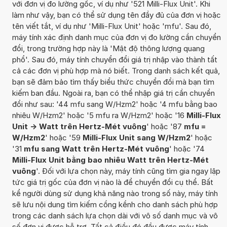
với đơn vị đo lường gốc, ví dụ như '521 Milli-Flux Unit'. Khi
làm như vậy, bạn có thể sử dụng tên đầy đủ của đơn vị hoặc
tên viết tắt, ví dụ như 'Milli-Flux Unit' hoặc 'mfu'. Sau đó,
máy tính xác định danh mục của đơn vị đo lường cần chuyển
đổi, trong trường hợp này là 'Mật độ thông lượng quang
phổ'. Sau đó, máy tính chuyển đổi giá trị nhập vào thành tất
cả các đơn vị phù hợp mà nó biết. Trong danh sách kết quả,
bạn sẽ đảm bảo tìm thấy biểu thức chuyển đổi mà bạn tìm
kiếm ban đầu. Ngoài ra, bạn có thể nhập giá trị cần chuyển
đổi như sau: '44 mfu sang W/Hzm2' hoặc '4 mfu bằng bao
nhiêu W/Hzm2' hoặc '5 mfu ra W/Hzm2' hoặc '16
Milli-Flux
Unit -> Watt trên Hertz-Mét vuông
' hoặc '87
mfu =
W/Hzm2
' hoặc '59
Milli-Flux Unit sang W/Hzm2
' hoặc
'31
mfu sang Watt trên Hertz-Mét vuông
' hoặc '74
Milli-Flux Unit bằng bao nhiêu Watt trên Hertz-Mét
vuông
'. Đối với lựa chọn này, máy tính cũng tìm gia ngay lập
tức giá trị gốc của đơn vị nào là để chuyển đổi cụ thể. Bất
kể người dùng sử dụng khả năng nào trong số này, máy tính
sẽ lưu nội dung tìm kiếm cồng kềnh cho danh sách phù hợp
trong các danh sách lựa chọn dài với vô số danh mục và vô
số đơn vị được hỗ trợ. Tất cả điều đó đều được máy tính