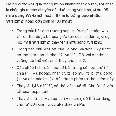
Để có được kết quả mong muốn nhanh nhất có thể, tốt nhất
là nhập giá trị cần chuyển đổi dưới dạng văn bản, ví dụ '95
mfu sang W/Hzm2
' hoặc '67
mfu bằng bao nhiêu
W/Hzm2
' hoặc đơn giản là '39
mfu
':
Trong hầu hết các trường hợp, từ 'sang' (hoặc '=' / '-
>') có thể được bỏ qua giữa tên của hai đơn vị, ví dụ
'82
mfu W/Hzm2
' thay vì '11 mfu sang W/Hzm2'.
Trong các chữ viết tắt của 'vuông' và 'khối', ký tự '^'
có thể được bỏ đi cho '^2' và '^3'. Đối với centimet
vuông, có thể viết cm2 thay cho cm^2.
Các phép tính toán học cơ bản trong số học: trừ (-),
chia (/, :, ÷), ngoặc, nhân (*, x), số mũ (^), pi (π), cộng
(+) và căn bậc hai (√) đều được phép tại thời điểm này
Thay vì '1,46 x 10^5', có thể viết 1,46e5. Chữ 'e' là viết
tắt của 'exponent'.
Thay vì chữ cái Hy Lạp 'µ' (= micro), có thể sử dụng
chữ 'u' đơn giản, ví dụ uPa thay vì µPa.