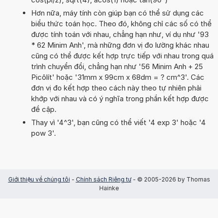
Hơn nữa, máy tính còn giúp bạn có thể sử dụng các
biểu thức toán học. Theo đó, không chỉ các số có thể
được tính toán với nhau, chẳng hạn như, ví dụ như '93
* 62 Minim Anh', mà những đơn vị đo lường khác nhau
cũng có thể được kết hợp trực tiếp với nhau trong quá
trình chuyển đổi, chẳng hạn như '56 Minim Anh + 25
Picôlít' hoặc '31mm x 99cm x 68dm = ? cm^3'. Các
đơn vị đo kết hợp theo cách này theo tự nhiên phải
khớp với nhau và có ý nghĩa trong phần kết hợp được
đề cập.
Thay vì '4^3', bạn cũng có thể viết '4 exp 3' hoặc '4
pow 3'.
Giới thiệu về chúng tôi
-
Chính sách Riêng tư
- © 2005-2026 by Thomas
Hainke