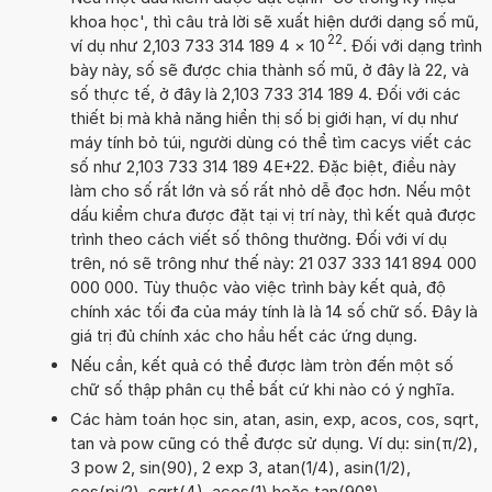
khoa học', thì câu trả lời sẽ xuất hiện dưới dạng số mũ,
22
ví dụ như 2,103 733 314 189 4
×
10
. Đối với dạng trình
bày này, số sẽ được chia thành số mũ, ở đây là 22, và
số thực tế, ở đây là 2,103 733 314 189 4. Đối với các
thiết bị mà khả năng hiển thị số bị giới hạn, ví dụ như
máy tính bỏ túi, người dùng có thể tìm cacys viết các
số như 2,103 733 314 189 4E+22. Đặc biệt, điều này
làm cho số rất lớn và số rất nhỏ dễ đọc hơn. Nếu một
dấu kiểm chưa được đặt tại vị trí này, thì kết quả được
trình theo cách viết số thông thường. Đối với ví dụ
trên, nó sẽ trông như thế này: 21 037 333 141 894 000
000 000. Tùy thuộc vào việc trình bày kết quả, độ
chính xác tối đa của máy tính là là 14 số chữ số. Đây là
giá trị đủ chính xác cho hầu hết các ứng dụng.
Nếu cần, kết quả có thể được làm tròn đến một số
chữ số thập phân cụ thể bất cứ khi nào có ý nghĩa.
Các hàm toán học sin, atan, asin, exp, acos, cos, sqrt,
tan và pow cũng có thể được sử dụng. Ví dụ: sin(π/2),
3 pow 2, sin(90), 2 exp 3, atan(1/4), asin(1/2),
cos(pi/2), sqrt(4), acos(1) hoặc tan(90°)