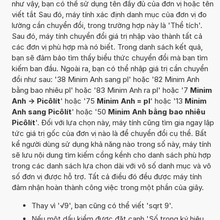
như vậy, bạn có thể sử dụng tên đầy đủ của đơn vị hoặc tên
viết tắt Sau đó, máy tính xác định danh mục của đơn vị đo
lường cần chuyển đổi, trong trường hợp này là 'Thể tích'.
Sau đó, máy tính chuyển đổi giá trị nhập vào thành tất cả
các đơn vị phù hợp mà nó biết. Trong danh sách kết quả,
bạn sẽ đảm bảo tìm thấy biểu thức chuyển đổi mà bạn tìm
kiếm ban đầu. Ngoài ra, bạn có thể nhập giá trị cần chuyển
đổi như sau: '38 Minim Anh sang pl' hoặc '82 Minim Anh
bằng bao nhiêu pl' hoặc '83 Minim Anh ra pl' hoặc '7
Minim
Anh -> Picôlít
' hoặc '75
Minim Anh = pl
' hoặc '13
Minim
Anh sang Picôlít
' hoặc '50
Minim Anh bằng bao nhiêu
Picôlít
'. Đối với lựa chọn này, máy tính cũng tìm gia ngay lập
tức giá trị gốc của đơn vị nào là để chuyển đổi cụ thể. Bất
kể người dùng sử dụng khả năng nào trong số này, máy tính
sẽ lưu nội dung tìm kiếm cồng kềnh cho danh sách phù hợp
trong các danh sách lựa chọn dài với vô số danh mục và vô
số đơn vị được hỗ trợ. Tất cả điều đó đều được máy tính
đảm nhận hoàn thành công việc trong một phần của giây.
Thay vì '√9', bạn cũng có thể viết 'sqrt 9'.
Nếu một dấu kiểm được đặt cạnh 'Số trong ký hiệu