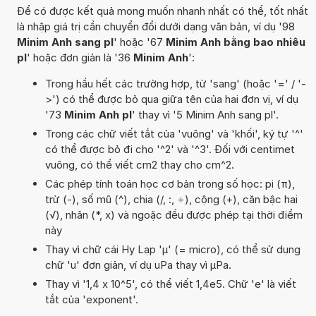
Để có được kết quả mong muốn nhanh nhất có thể, tốt nhất
là nhập giá trị cần chuyển đổi dưới dạng văn bản, ví dụ '98
Minim Anh sang pl
' hoặc '67
Minim Anh bằng bao nhiêu
pl
' hoặc đơn giản là '36
Minim Anh
':
Trong hầu hết các trường hợp, từ 'sang' (hoặc '=' / '-
>') có thể được bỏ qua giữa tên của hai đơn vị, ví dụ
'73
Minim Anh pl
' thay vì '5 Minim Anh sang pl'.
Trong các chữ viết tắt của 'vuông' và 'khối', ký tự '^'
có thể được bỏ đi cho '^2' và '^3'. Đối với centimet
vuông, có thể viết cm2 thay cho cm^2.
Các phép tính toán học cơ bản trong số học: pi (π),
trừ (-), số mũ (^), chia (/, :, ÷), cộng (+), căn bậc hai
(√), nhân (*, x) và ngoặc đều được phép tại thời điểm
này
Thay vì chữ cái Hy Lạp 'µ' (= micro), có thể sử dụng
chữ 'u' đơn giản, ví dụ uPa thay vì µPa.
Thay vì '1,4 x 10^5', có thể viết 1,4e5. Chữ 'e' là viết
tắt của 'exponent'.