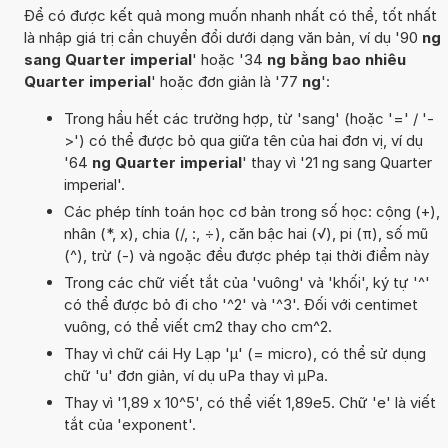
Để có được kết quả mong muốn nhanh nhất có thể, tốt nhất
là nhập giá trị cần chuyển đổi dưới dạng văn bản, ví dụ '90
ng
sang Quarter imperial
' hoặc '34
ng bằng bao nhiêu
Quarter imperial
' hoặc đơn giản là '77
ng
':
Trong hầu hết các trường hợp, từ 'sang' (hoặc '=' / '-
>') có thể được bỏ qua giữa tên của hai đơn vị, ví dụ
'64
ng Quarter imperial
' thay vì '21 ng sang Quarter
imperial'.
Các phép tính toán học cơ bản trong số học: cộng (+),
nhân (*, x), chia (/, :, ÷), căn bậc hai (√), pi (π), số mũ
(^), trừ (-) và ngoặc đều được phép tại thời điểm này
Trong các chữ viết tắt của 'vuông' và 'khối', ký tự '^'
có thể được bỏ đi cho '^2' và '^3'. Đối với centimet
vuông, có thể viết cm2 thay cho cm^2.
Thay vì chữ cái Hy Lạp 'µ' (= micro), có thể sử dụng
chữ 'u' đơn giản, ví dụ uPa thay vì µPa.
Thay vì '1,89 x 10^5', có thể viết 1,89e5. Chữ 'e' là viết
tắt của 'exponent'.