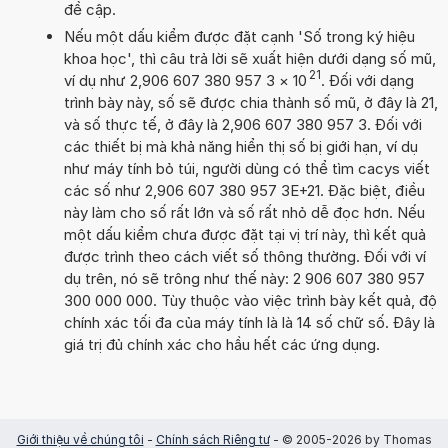
đề cập.
Nếu một dấu kiểm được đặt cạnh 'Số trong ký hiệu
khoa học', thì câu trả lời sẽ xuất hiện dưới dạng số mũ,
21
ví dụ như 2,906 607 380 957 3
×
10
. Đối với dạng
trình bày này, số sẽ được chia thành số mũ, ở đây là 21,
và số thực tế, ở đây là 2,906 607 380 957 3. Đối với
các thiết bị mà khả năng hiển thị số bị giới hạn, ví dụ
như máy tính bỏ túi, người dùng có thể tìm cacys viết
các số như 2,906 607 380 957 3E+21. Đặc biệt, điều
này làm cho số rất lớn và số rất nhỏ dễ đọc hơn. Nếu
một dấu kiểm chưa được đặt tại vị trí này, thì kết quả
được trình theo cách viết số thông thường. Đối với ví
dụ trên, nó sẽ trông như thế này: 2 906 607 380 957
300 000 000. Tùy thuộc vào việc trình bày kết quả, độ
chính xác tối đa của máy tính là là 14 số chữ số. Đây là
giá trị đủ chính xác cho hầu hết các ứng dụng.
Giới thiệu về chúng tôi
-
Chính sách Riêng tư
- © 2005-2026 by Thomas