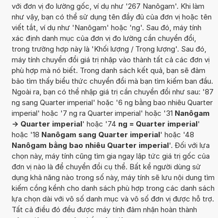
với đơn vị đo lường gốc, ví dụ như '267 Nanôgam'. Khi làm
như vậy, bạn có thể sử dụng tên đầy đủ của đơn vị hoặc tên
viết tắt, ví dụ như 'Nanôgam' hoặc 'ng'. Sau đó, máy tính
xác định danh mục của đơn vị đo lường cần chuyển đổi,
trong trường hợp này là 'Khối lượng / Trọng lượng'. Sau đó,
máy tính chuyển đổi giá trị nhập vào thành tất cả các đơn vị
phù hợp mà nó biết. Trong danh sách kết quả, bạn sẽ đảm
bảo tìm thấy biểu thức chuyển đổi mà bạn tìm kiếm ban đầu.
Ngoài ra, bạn có thể nhập giá trị cần chuyển đổi như sau: '87
ng sang Quarter imperial' hoặc '6 ng bằng bao nhiêu Quarter
imperial' hoặc '7 ng ra Quarter imperial' hoặc '31
Nanôgam
-> Quarter imperial
' hoặc '74
ng = Quarter imperial
'
hoặc '18
Nanôgam sang Quarter imperial
' hoặc '48
Nanôgam bằng bao nhiêu Quarter imperial
'. Đối với lựa
chọn này, máy tính cũng tìm gia ngay lập tức giá trị gốc của
đơn vị nào là để chuyển đổi cụ thể. Bất kể người dùng sử
dụng khả năng nào trong số này, máy tính sẽ lưu nội dung tìm
kiếm cồng kềnh cho danh sách phù hợp trong các danh sách
lựa chọn dài với vô số danh mục và vô số đơn vị được hỗ trợ.
Tất cả điều đó đều được máy tính đảm nhận hoàn thành