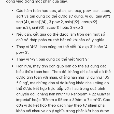
công việc trong một phần của giây.
Các hàm toán học cos, atan, sin, exp, pow, asin, acos,
sqrt và tan cũng có thể được sử dụng. Ví dụ: tan(90°),
sqrt(4), atan(1/4), 3 pow 2, asin(1/2), cos(pi/2),
sin(π/2), sin(90), acos(1) hoặc 2 exp 3
Nếu cần, kết quả có thể được làm tròn đến một số
chữ số thập phân cụ thể bất cứ khi nào có ý nghĩa.
Thay vì '4^3', bạn cũng có thể viết '4 exp 3' hoặc '4
pow 3'.
Thay vì '√9', bạn cũng có thể viết 'sqrt 9'.
Hơn nữa, máy tính còn giúp bạn có thể sử dụng các
biểu thức toán học. Theo đó, không chỉ các số có thể
được tính toán với nhau, chẳng hạn như, ví dụ như '65
* 9 ng', mà những đơn vị đo lường khác nhau cũng có
thể được kết hợp trực tiếp với nhau trong quá trình
chuyển đổi, chẳng hạn như '78 Nanôgam + 22 Quarter
imperial' hoặc '52mm x 95cm x 39dm = ? cm^3'. Các
đơn vị đo kết hợp theo cách này theo tự nhiên phải
khớp với nhau và có ý nghĩa trong phần kết hợp được