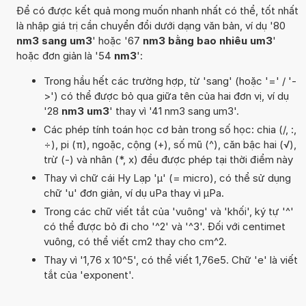
Để có được kết quả mong muốn nhanh nhất có thể, tốt nhất
là nhập giá trị cần chuyển đổi dưới dạng văn bản, ví dụ '80
nm3 sang um3
' hoặc '67
nm3 bằng bao nhiêu um3
'
hoặc đơn giản là '54
nm3
':
Trong hầu hết các trường hợp, từ 'sang' (hoặc '=' / '-
>') có thể được bỏ qua giữa tên của hai đơn vị, ví dụ
'28
nm3 um3
' thay vì '41 nm3 sang um3'.
Các phép tính toán học cơ bản trong số học: chia (/, :,
÷), pi (π), ngoặc, cộng (+), số mũ (^), căn bậc hai (√),
trừ (-) và nhân (*, x) đều được phép tại thời điểm này
Thay vì chữ cái Hy Lạp 'µ' (= micro), có thể sử dụng
chữ 'u' đơn giản, ví dụ uPa thay vì µPa.
Trong các chữ viết tắt của 'vuông' và 'khối', ký tự '^'
có thể được bỏ đi cho '^2' và '^3'. Đối với centimet
vuông, có thể viết cm2 thay cho cm^2.
Thay vì '1,76 x 10^5', có thể viết 1,76e5. Chữ 'e' là viết
tắt của 'exponent'.