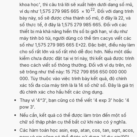
khoa học', thì câu trả lời sẽ xuất hiện dưới dạng số mũ,
22
ví dụ như 1,575 279 985 665
×
10
. Đối với dạng trình
bày này, số sẽ được chia thành số mũ, ở đây là 22, và
số thực tế, ở đây là 1,575 279 985 665. Đối với các
thiết bị mà khả năng hiển thị số bị giới hạn, ví dụ như
máy tính bỏ túi, người dùng có thể tìm cacys viết các
số như 1,575 279 985 665 E+22. Đặc biệt, điều này làm
cho số rất lớn và số rất nhỏ dễ đọc hơn. Nếu một dấu
kiểm chưa được đặt tại vị trí này, thì kết quả được trình
theo cách viết số thông thường. Đối với ví dụ trên, nó
sẽ trông như thế này: 15 752 799 856 650 000 000
000. Tùy thuộc vào việc trình bày kết quả, độ chính
xác tối đa của máy tính là là 14 số chữ số. Đây là giá trị
đủ chính xác cho hầu hết các ứng dụng.
Thay vì '4^3', bạn cũng có thể viết '4 exp 3' hoặc '4
pow 3'.
Nếu cần, kết quả có thể được làm tròn đến một số
chữ số thập phân cụ thể bất cứ khi nào có ý nghĩa.
Các hàm toán học asin, exp, atan, cos, tan, sqrt, acos,
pow và sin cũng có thể được sử dụng. Ví dụ: sin(90),