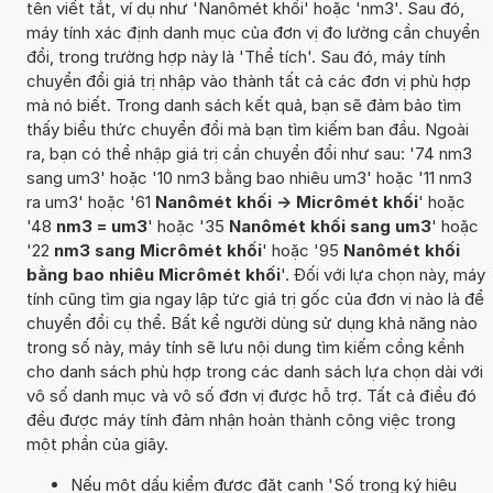
tên viết tắt, ví dụ như 'Nanômét khối' hoặc 'nm3'. Sau đó,
máy tính xác định danh mục của đơn vị đo lường cần chuyển
đổi, trong trường hợp này là 'Thể tích'. Sau đó, máy tính
chuyển đổi giá trị nhập vào thành tất cả các đơn vị phù hợp
mà nó biết. Trong danh sách kết quả, bạn sẽ đảm bảo tìm
thấy biểu thức chuyển đổi mà bạn tìm kiếm ban đầu. Ngoài
ra, bạn có thể nhập giá trị cần chuyển đổi như sau: '74 nm3
sang um3' hoặc '10 nm3 bằng bao nhiêu um3' hoặc '11 nm3
ra um3' hoặc '61
Nanômét khối -> Micrômét khối
' hoặc
'48
nm3 = um3
' hoặc '35
Nanômét khối sang um3
' hoặc
'22
nm3 sang Micrômét khối
' hoặc '95
Nanômét khối
bằng bao nhiêu Micrômét khối
'. Đối với lựa chọn này, máy
tính cũng tìm gia ngay lập tức giá trị gốc của đơn vị nào là để
chuyển đổi cụ thể. Bất kể người dùng sử dụng khả năng nào
trong số này, máy tính sẽ lưu nội dung tìm kiếm cồng kềnh
cho danh sách phù hợp trong các danh sách lựa chọn dài với
vô số danh mục và vô số đơn vị được hỗ trợ. Tất cả điều đó
đều được máy tính đảm nhận hoàn thành công việc trong
một phần của giây.
Nếu một dấu kiểm được đặt cạnh 'Số trong ký hiệu