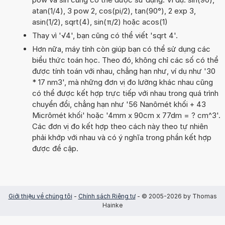
atan(1/4), 3 pow 2, cos(pi/2), tan(90°), 2 exp 3,
asin(1/2), sqrt(4), sin(π/2) hoặc acos(1)
Thay vì '√4', bạn cũng có thể viết 'sqrt 4'.
Hơn nữa, máy tính còn giúp bạn có thể sử dụng các
biểu thức toán học. Theo đó, không chỉ các số có thể
được tính toán với nhau, chẳng hạn như, ví dụ như '30
* 17 nm3', mà những đơn vị đo lường khác nhau cũng
có thể được kết hợp trực tiếp với nhau trong quá trình
chuyển đổi, chẳng hạn như '56 Nanômét khối + 43
Micrômét khối' hoặc '4mm x 90cm x 77dm = ? cm^3'.
Các đơn vị đo kết hợp theo cách này theo tự nhiên
phải khớp với nhau và có ý nghĩa trong phần kết hợp
được đề cập.
Giới thiệu về chúng tôi
-
Chính sách Riêng tư
- © 2005-2026 by Thomas
Hainke