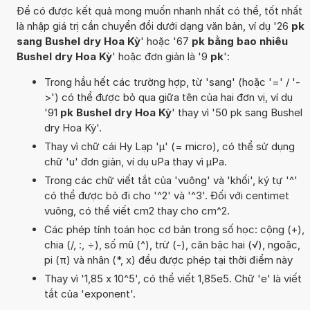
Để có được kết quả mong muốn nhanh nhất có thể, tốt nhất
là nhập giá trị cần chuyển đổi dưới dạng văn bản, ví dụ '26
pk
sang Bushel dry Hoa Kỳ
' hoặc '67
pk bằng bao nhiêu
Bushel dry Hoa Kỳ
' hoặc đơn giản là '9
pk
':
Trong hầu hết các trường hợp, từ 'sang' (hoặc '=' / '-
>') có thể được bỏ qua giữa tên của hai đơn vị, ví dụ
'91
pk Bushel dry Hoa Kỳ
' thay vì '50 pk sang Bushel
dry Hoa Kỳ'.
Thay vì chữ cái Hy Lạp 'µ' (= micro), có thể sử dụng
chữ 'u' đơn giản, ví dụ uPa thay vì µPa.
Trong các chữ viết tắt của 'vuông' và 'khối', ký tự '^'
có thể được bỏ đi cho '^2' và '^3'. Đối với centimet
vuông, có thể viết cm2 thay cho cm^2.
Các phép tính toán học cơ bản trong số học: cộng (+),
chia (/, :, ÷), số mũ (^), trừ (-), căn bậc hai (√), ngoặc,
pi (π) và nhân (*, x) đều được phép tại thời điểm này
Thay vì '1,85 x 10^5', có thể viết 1,85e5. Chữ 'e' là viết
tắt của 'exponent'.