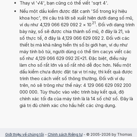
Thay vì '√4', bạn cũng có thể viết 'sqrt 4'.
Nếu một dấu kiểm được đặt cạnh 'Số trong ký hiệu
khoa học', thì câu trả lời sẽ xuất hiện dưới dạng số mũ,
21
ví dụ như 4,129 066 629 092 2
×
10
. Đối với dạng trình
bày này, số sẽ được chia thành số mũ, ở đây là 21, và
số thực tế, ở đây là 4,129 066 629 092 2. Đối với các
thiết bị mà khả năng hiển thị số bị giới hạn, ví dụ như
máy tính bỏ túi, người dùng có thể tìm cacys viết các
số như 4,129 066 629 092 2E+21. Đặc biệt, điều này
làm cho số rất lớn và số rất nhỏ dễ đọc hơn. Nếu một
dấu kiểm chưa được đặt tại vị trí này, thì kết quả được
trình theo cách viết số thông thường. Đối với ví dụ
trên, nó sẽ trông như thế này: 4 129 066 629 092 200
000 000. Tùy thuộc vào việc trình bày kết quả, độ
chính xác tối đa của máy tính là là 14 số chữ số. Đây là
giá trị đủ chính xác cho hầu hết các ứng dụng.
Giới thiệu về chúng tôi
-
Chính sách Riêng tư
- © 2005-2026 by Thomas