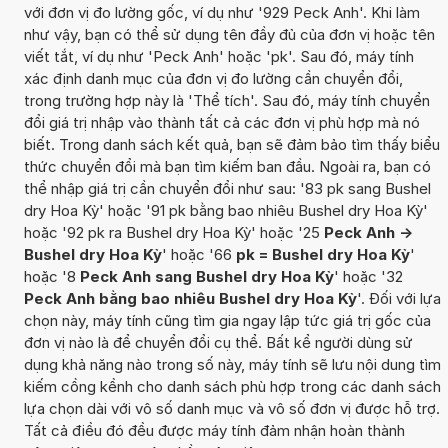
với đơn vị đo lường gốc, ví dụ như '929 Peck Anh'. Khi làm
như vậy, bạn có thể sử dụng tên đầy đủ của đơn vị hoặc tên
viết tắt, ví dụ như 'Peck Anh' hoặc 'pk'. Sau đó, máy tính
xác định danh mục của đơn vị đo lường cần chuyển đổi,
trong trường hợp này là 'Thể tích'. Sau đó, máy tính chuyển
đổi giá trị nhập vào thành tất cả các đơn vị phù hợp mà nó
biết. Trong danh sách kết quả, bạn sẽ đảm bảo tìm thấy biểu
thức chuyển đổi mà bạn tìm kiếm ban đầu. Ngoài ra, bạn có
thể nhập giá trị cần chuyển đổi như sau: '83 pk sang Bushel
dry Hoa Kỳ' hoặc '91 pk bằng bao nhiêu Bushel dry Hoa Kỳ'
hoặc '92 pk ra Bushel dry Hoa Kỳ' hoặc '25
Peck Anh ->
Bushel dry Hoa Kỳ
' hoặc '66
pk = Bushel dry Hoa Kỳ
'
hoặc '8
Peck Anh sang Bushel dry Hoa Kỳ
' hoặc '32
Peck Anh bằng bao nhiêu Bushel dry Hoa Kỳ
'. Đối với lựa
chọn này, máy tính cũng tìm gia ngay lập tức giá trị gốc của
đơn vị nào là để chuyển đổi cụ thể. Bất kể người dùng sử
dụng khả năng nào trong số này, máy tính sẽ lưu nội dung tìm
kiếm cồng kềnh cho danh sách phù hợp trong các danh sách
lựa chọn dài với vô số danh mục và vô số đơn vị được hỗ trợ.
Tất cả điều đó đều được máy tính đảm nhận hoàn thành