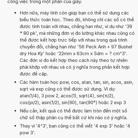
công việc trong một phần của giây.
Hơn nữa, máy tính còn giúp bạn có thể sử dụng các
biểu thức toán học. Theo đó, không chỉ các số có thể
được tính toán với nhau, chẳng hạn như, ví dụ như '39
* 80 pk', mà những đơn vị đo lường khác nhau cũng có
thể được kết hợp trực tiếp với nhau trong quá trình
chuyển đổi, chẳng hạn như '56 Peck Anh + 97 Bushel
dry Hoa Kỳ' hoặc '22mm x 63cm x 5dm = ? cm^3'.
Các đơn vị đo kết hợp theo cách này theo tự nhiên
phải khớp với nhau và có ý nghĩa trong phần kết hợp
được đề cập.
Các hàm toán học pow, cos, atan, tan, sin, acos, asin,
sqrt và exp cũng có thể được sử dụng. Ví dụ:
atan(1/4), 3 pow 2, acos(1), sqrt(4), sin(π/2),
cos(pi/2), asin(1/2), sin(90), tan(90°) hoặc 2 exp 3
Nếu cần, kết quả có thể được làm tròn đến một số
chữ số thập phân cụ thể bất cứ khi nào có ý nghĩa.
Thay vì '4^3', bạn cũng có thể viết '4 exp 3' hoặc '4
pow 3'.